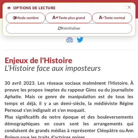
×
OPTIONS DE LECTURE
A+
A-
Mode sombre
Texte plus grand
Texte normal
Reinitialiser
>>
ENJEUX DE L'HISTOIRE
Enjeux de l'Histoire
L’Histoire face aux imposteurs
30 avril 2023. Les réseaux sociaux malmènent l’Histoire. À
preuve les propos ineptes du rappeur Gims ou du journaliste
Aphatie. Mais ce genre de manipulation est de tous les
temps et déjà, il y a un demi-siècle, la médiéviste Régine
Pernoud s’en indignait et s’en moquait.
Plus significatifs de notre époque et des bouleversements
démographiques en cours sont les arrangements qui
conduisent de grands médias à représenter Cléopâtre ou Ann
Boleyn sous les traits d’actrices noires…