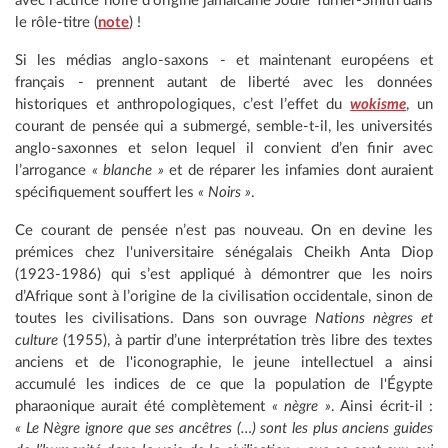
avec l'actrice noire d'origine jamaïcaine Jodie Turner-Smith dans
le rôle-titre (
note
) !
Si les médias anglo-saxons - et maintenant européens et
français - prennent autant de liberté avec les données
historiques et anthropologiques, c’est l’effet du
wokisme
, un
courant de pensée qui a submergé, semble-t-il, les universités
anglo-saxonnes et selon lequel il convient d’en finir avec
l’arrogance
« blanche »
et de réparer les infamies dont auraient
spécifiquement souffert les
« Noirs »
.
Ce courant de pensée n’est pas nouveau. On en devine les
prémices chez l'universitaire sénégalais Cheikh Anta Diop
(1923-1986) qui s’est appliqué à démontrer que les noirs
d’Afrique sont à l’origine de la civilisation occidentale, sinon de
toutes les civilisations. Dans son ouvrage
Nations nègres et
culture
(1955), à partir d’une interprétation très libre des textes
anciens et de l'iconographie, le jeune intellectuel a ainsi
accumulé les indices de ce que la population de l'Égypte
pharaonique aurait été complètement
« nègre »
. Ainsi écrit-il :
« Le Nègre ignore que ses ancêtres (…) sont les plus anciens guides