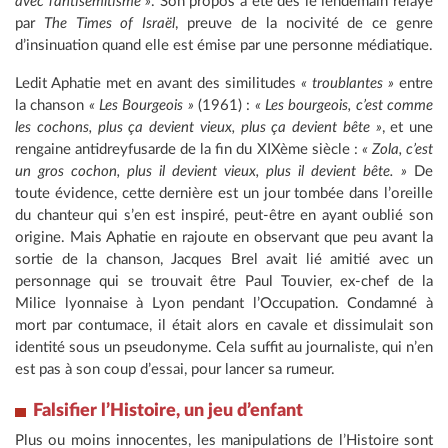
avec l’antisémitisme »
. Son propos a été dès le lendemain relayé
par
The Times of Israël
, preuve de la nocivité de ce genre
d’insinuation quand elle est émise par une personne médiatique.
Ledit Aphatie met en avant des similitudes
« troublantes »
entre
la chanson
« Les Bourgeois »
(1961) :
« Les bourgeois, c’est comme
les cochons, plus ça devient vieux, plus ça devient bête »
, et une
rengaine antidreyfusarde de la fin du XIXème siècle :
« Zola, c’est
un gros cochon, plus il devient vieux, plus il devient bête. »
De
toute évidence, cette dernière est un jour tombée dans l’oreille
du chanteur qui s’en est inspiré, peut-être en ayant oublié son
origine. Mais Aphatie en rajoute en observant que peu avant la
sortie de la chanson, Jacques Brel avait lié amitié avec un
personnage qui se trouvait être Paul Touvier, ex-chef de la
Milice lyonnaise à Lyon pendant l’Occupation. Condamné à
mort par contumace, il était alors en cavale et dissimulait son
identité sous un pseudonyme. Cela suffit au journaliste, qui n’en
est pas à son coup d’essai, pour lancer sa rumeur.
Falsifier l’Histoire, un jeu d’enfant
Plus ou moins innocentes, les manipulations de l’Histoire sont