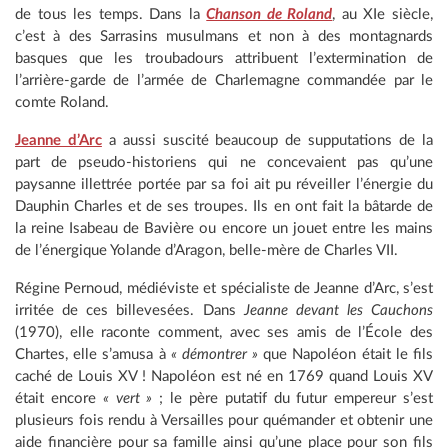
de tous les temps. Dans la
Chanson de Roland
, au XIe siècle,
c’est à des Sarrasins musulmans et non à des montagnards
basques que les troubadours attribuent l’extermination de
l’arrière-garde de l’armée de Charlemagne commandée par le
comte Roland.
Jeanne d’Arc
a aussi suscité beaucoup de supputations de la
part de pseudo-historiens qui ne concevaient pas qu’une
paysanne illettrée portée par sa foi ait pu réveiller l’énergie du
Dauphin Charles et de ses troupes. Ils en ont fait la bâtarde de
la reine Isabeau de Bavière ou encore un jouet entre les mains
de l’énergique Yolande d’Aragon, belle-mère de Charles VII.
Régine Pernoud, médiéviste et spécialiste de Jeanne d’Arc, s’est
irritée de ces billevesées. Dans
Jeanne devant les Cauchons
(1970), elle raconte comment, avec ses amis de l’École des
Chartes, elle s’amusa à
« démontrer »
que Napoléon était le fils
caché de Louis XV ! Napoléon est né en 1769 quand Louis XV
était encore
« vert »
; le père putatif du futur empereur s’est
plusieurs fois rendu à Versailles pour quémander et obtenir une
aide financière pour sa famille ainsi qu’une place pour son fils