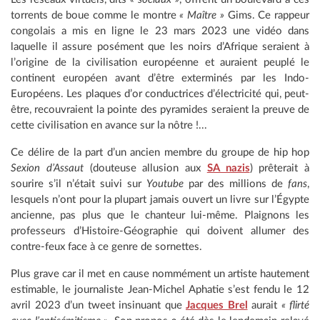
torrents de boue comme le montre
« Maître »
Gims. Ce rappeur
congolais a mis en ligne le 23 mars 2023 une vidéo dans
laquelle il assure posément que les noirs d’Afrique seraient à
l’origine de la civilisation européenne et auraient peuplé le
continent européen avant d’être exterminés par les Indo-
Européens. Les plaques d’or conductrices d’électricité qui, peut-
être, recouvraient la pointe des pyramides seraient la preuve de
cette civilisation en avance sur la nôtre !...
Ce délire de la part d’un ancien membre du groupe de hip hop
Sexion d’Assaut
(douteuse allusion aux
SA nazis
) prêterait à
sourire s’il n’était suivi sur
Youtube
par des millions de
fans
,
lesquels n’ont pour la plupart jamais ouvert un livre sur l’Égypte
ancienne, pas plus que le chanteur lui-même. Plaignons les
professeurs d’Histoire-Géographie qui doivent allumer des
contre-feux face à ce genre de sornettes.
Plus grave car il met en cause nommément un artiste hautement
estimable, le journaliste Jean-Michel Aphatie s’est fendu le 12
avril 2023 d’un tweet insinuant que
Jacques Brel
aurait
« flirté