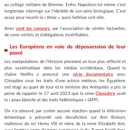
au collège militaire de Brienne. Enfin, Napoléon lui-même s’est
longtemps interrogé sur l’identité de son père biologique. C’est
assez pour nourrir la
« thèse »
, aussi farfelue soit-elle.
Ainsi
vont les rumeurs
, par l’association de vérités factuelles,
de semi-vérités et d’allégations invérifiables.
Les Européens en voie de dépossession de leur
passé
Les manipulations de l’Histoire prennent un tour plus réfléchi et
plus systématique dans les médias occidentaux. Quand la
chaîne Netflix a annoncé une
série documentaire
avec
Cléopâtre sous les traits d’une actrice métisse, les Égyptiens
ont réagi au quart de tour et le ministre des Antiquités a pris la
peine de rappeler le 17 avril 2023 que la reine
Cléopâtre
avait
la
« peau blanche et des traits hellénistiques »
(AFP).
On n’a observé par contre aucune réaction quand la télévision
britannique a présenté une docufiction sur Ann Boleyn,
maîtresse du roi Henry VIII et mère de la reine Elizabeth Ière,