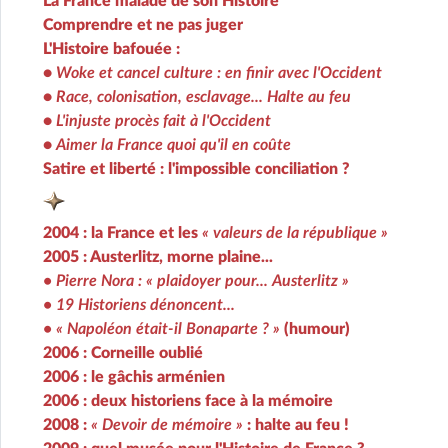
La France malade de son Histoire
Comprendre et ne pas juger
L'Histoire bafouée :
•
Woke et cancel culture : en finir avec l'Occident
•
Race, colonisation, esclavage... Halte au feu
•
L'injuste procès fait à l'Occident
•
Aimer la France quoi qu'il en coûte
Satire et liberté : l'impossible conciliation ?
2004 : la France et les
« valeurs de la république »
2005 : Austerlitz, morne plaine...
• Pierre Nora : « plaidoyer pour... Austerlitz »
• 19 Historiens dénoncent...
• « Napoléon était-il Bonaparte ? »
(humour)
2006 : Corneille oublié
2006 : le gâchis arménien
2006 : deux historiens face à la mémoire
2008 :
« Devoir de mémoire »
: halte au feu !