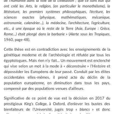
de l’humanité dans la voie de la civilisation ; que ce sont eux qui
ont créé les Arts, la religion, (en particulier le monothéisme), la
littérature, les premiers systèmes philosophiques, l’écriture, les
sciences exactes (physique, mathématiques, mécanique,
astronomie, calendrier…), la médecine, l’architecture, l’agriculture,
etc., à une époque où le reste de la Terre (Asie, Europe : Grèce,
Rome…) était plongé dans la barbarie »
(
Alerte sous les Tropiques
,
1960, page 48).
Cette thèse est en contradiction avec les enseignements de la
génétique moderne et de l’archéologie et réfutée par tous les
égyptologues. Mais rien n’y fait… Un mouvement est enclenché
qui vise selon un mot à la mode à
« déconstruire »
l’Histoire et
déposséder les Européens de leur passé. Conduit par les élites
occidentales elles-mêmes, il prend acte du déclin de la
population européenne, en diminution dans tous les pays,
compensé par des populations venues d’ailleurs.
Significative de ce point de vue est la décision en 2017 du
prestigieux
King’s College
, à Oxford, d’enlever les bustes des
bienfaiteurs de l’Université, jugés trop
« blancs »
et donc