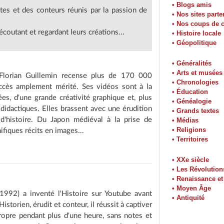
• Blogs amis
tes et des conteurs réunis par la passion de
• Nos sites parte
• Nos coups de 
outant et regardant leurs créations...
• Histoire locale
• Géopolitique
• Généralités
• Arts et musées
Florian Guillemin recense plus de 170 000
• Chronologies
cès amplement mérité. Ses vidéos sont à la
• Éducation
es, d'une grande créativité graphique et, plus
• Généalogie
 didactiques. Elles brassent avec une érudition
• Grands textes
 d'histoire. Du Japon médiéval à la prise de
• Médias
• Religions
fiques récits en images...
• Territoires
• XXe siècle
• Les Révolution
• Renaissance e
• Moyen Âge
1992) a inventé l'Histoire sur Youtube avant
• Antiquité
 Historien, érudit et conteur, il réussit à captiver
ropre pendant plus d'une heure, sans notes et