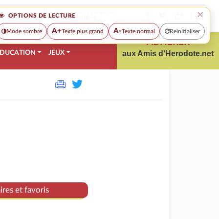
×
MOT DE PASSE
OPTIONS DE LECTURE
OUBLIÉ
A+
A-
Mode sombre
Texte plus grand
Texte normal
Reinitialiser
ADHÉRER
DUCATION
JEUX
aux Amis d'Herodote.net
res et favoris