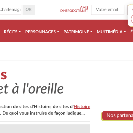
AMIS
D'HERODOTE.NET
RÉCITS
PERSONNAGES
PATRIMOINE
MULTIMÉDIA
É
is
t à l'oreille
ction de sites d'Histoire, de sites d'
Histoire
. De quoi vous instruire de façon ludique...
Nos partenai