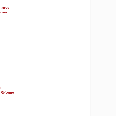
naires
coeur
s
t Réforme