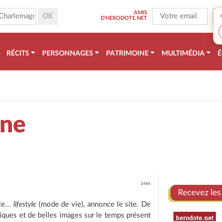
AMIS
D'HERODOTE.NET
RÉCITS
PERSONNAGES
PATRIMOINE
MULTIMÉDIA
É
gne
2486
Recevez les
le...
lifestyle
(mode de vie), annonce le site. De
piques et de belles images sur le temps présent