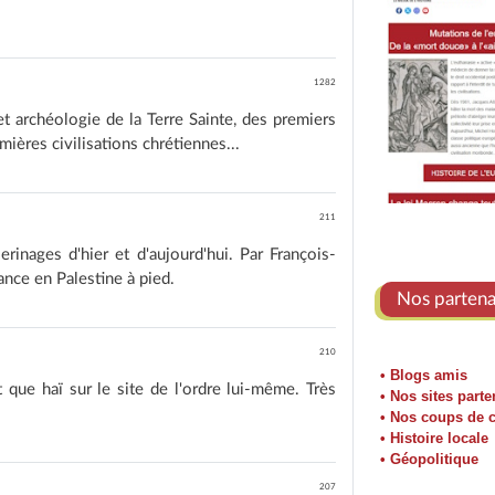
1282
et archéologie de la Terre Sainte, des premiers
ières civilisations chrétiennes...
211
rinages d'hier et d'aujourd'hui. Par François-
ance en Palestine à pied.
Nos partenai
210
• Blogs amis
t que haï sur le site de l'ordre lui-même. Très
• Nos sites parte
• Nos coups de 
• Histoire locale
• Géopolitique
207