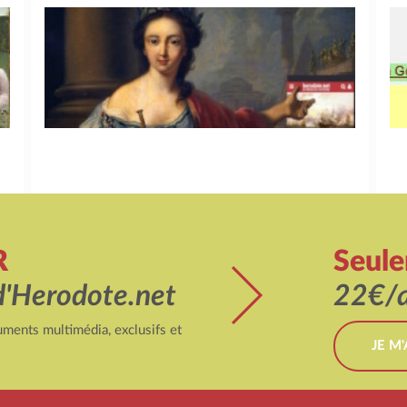
R
Seul
d'Herodote.net
22€/a
ments multimédia, exclusifs et
JE M