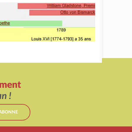
ement
n !
'ABONNE