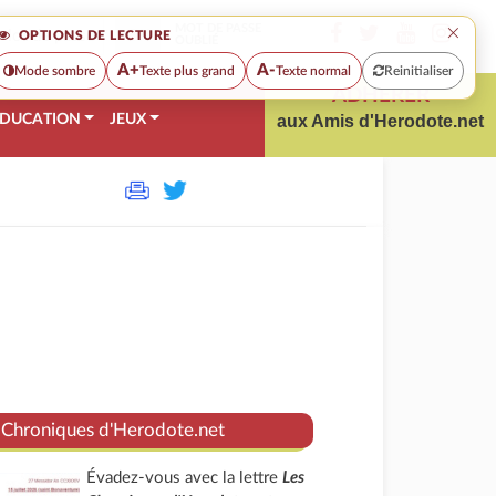
×
MOT DE PASSE
OPTIONS DE LECTURE
OUBLIÉ
A+
A-
Mode sombre
Texte plus grand
Texte normal
Reinitialiser
ADHÉRER
DUCATION
JEUX
aux Amis d'Herodote.net
 Chroniques d'Herodote.net
Évadez-vous avec la lettre
Les