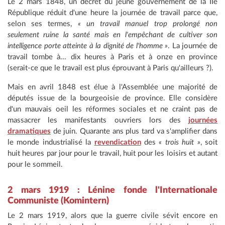
Le 2 mars 1848, un décret du jeune gouvernement de la IIe
République réduit d'une heure la journée de travail parce que,
selon ses termes,
« un travail manuel trop prolongé non
seulement ruine la santé mais en l'empêchant de cultiver son
intelligence porte atteinte à la dignité de l'homme »
. La journée de
travail tombe à... dix heures à Paris et à onze en province
(serait-ce que le travail est plus éprouvant à Paris qu'ailleurs ?).
Mais en avril 1848 est élue à l'Assemblée une majorité de
députés issue de la bourgeoisie de province. Elle considère
d'un mauvais oeil les réformes sociales et ne craint pas de
massacrer les manifestants ouvriers lors des
journées
dramatiques
de juin. Quarante ans plus tard va s'amplifier dans
le monde industrialisé la
revendication
des
« trois huit »
, soit
huit heures par jour pour le travail, huit pour les loisirs et autant
pour le sommeil.
2 mars 1919 : Lénine fonde l'Internationale
Communiste (Komintern)
Le 2 mars 1919, alors que la guerre civile sévit encore en