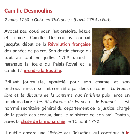
Camille Desmoulins
2 mars 1760 à Guise-en-Thiérache - 5 avril 1794 à Paris
Avocat peu doué pour l'art oratoire, bègue
et timide, Camille Desmoulins connaît
jusqu'au début de la
Révolution française
des années de galère. Son destin change du
tout au tout en juillet 1789 quand il
harangue la foule du Palais-Royal et la
conduit à
prendre la Bastille
.
Brillant journaliste, apprécié pour son charme et son
enthousiasme, il se fait connaître par deux discours :
La France
libre
et
Le discours de la Lanterne
au
x Parisiens
puis lance un
hebdomadaire :
Les Révolutions de France et de Brabant
. Il est
nommé secrétaire général du département de la justice, chargé
de la garde des sceaux, dans le ministère de son ami Danton,
après la
chute de la monarchie
, le 10 août 1792.
Il publie encore une
Histoire des Brissotins
, qui contribue à
la