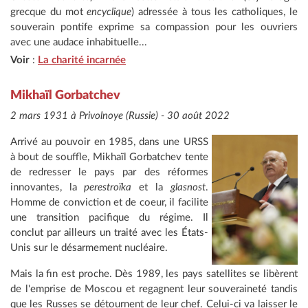
grecque du mot
encyclique
) adressée à tous les catholiques, le
souverain pontife exprime sa compassion pour les ouvriers
avec une audace inhabituelle...
Voir
:
La charité incarnée
Mikhaïl Gorbatchev
2 mars 1931 à Privolnoye (Russie) - 30 août 2022
Arrivé au pouvoir en 1985, dans une URSS
à bout de souffle, Mikhaïl Gorbatchev tente
de redresser le pays par des réformes
innovantes, la
perestroïka
et la
glasnost
.
Homme de conviction et de coeur, il facilite
une transition pacifique du régime. Il
conclut par ailleurs un traité avec les États-
Unis sur le désarmement nucléaire.
Mais la fin est proche. Dès 1989, les pays satellites se libèrent
de l'emprise de Moscou et regagnent leur souveraineté tandis
que les Russes se détournent de leur chef. Celui-ci va laisser le