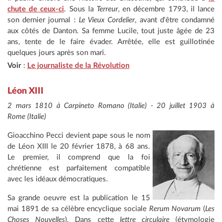
chute de ceux-ci
. Sous la
Terreur
, en décembre 1793, il lance
son dernier journal :
Le Vieux Cordelier
, avant d'être condamné
aux côtés de Danton. Sa femme Lucile, tout juste âgée de 23
ans, tente de le faire évader. Arrêtée, elle est guillotinée
quelques jours après son mari.
Voir
:
Le journaliste de la Révolution
Léon XIII
2 mars 1810 à Carpineto Romano (Italie) - 20 juillet 1903 à
Rome (Italie)
Gioacchino Pecci devient pape sous le nom
de Léon XIII le 20 février 1878, à 68 ans.
Le premier, il comprend que la foi
chrétienne est parfaitement compatible
avec les idéaux démocratiques.
Sa grande oeuvre est la publication le 15
mai 1891 de sa célèbre encyclique sociale
Rerum Novarum
(
Les
Choses Nouvelles
). Dans cette
lettre circulaire
(étymologie