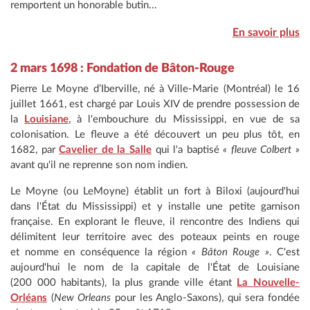
remportent un honorable butin...
En savoir plus
2 mars 1698 : Fondation de Bâton-Rouge
Pierre Le Moyne d’Iberville, né à Ville-Marie (Montréal) le 16
juillet 1661, est chargé par Louis XIV de prendre possession de
la
Louisiane
, à l'embouchure du Mississippi, en vue de sa
colonisation. Le fleuve a été découvert un peu plus tôt, en
1682, par
Cavelier de la Salle
qui l'a baptisé
« fleuve Colbert »
avant qu'il ne reprenne son nom indien.
Le Moyne (ou LeMoyne) établit un fort à Biloxi (aujourd'hui
dans l'État du Mississippi) et y installe une petite garnison
française. En explorant le fleuve, il rencontre des Indiens qui
délimitent leur territoire avec des poteaux peints en rouge
et nomme en conséquence la région
« Bâton Rouge »
. C'est
aujourd'hui le nom de la capitale de l'État de Louisiane
(200 000 habitants), la plus grande ville étant
La Nouvelle-
Orléans
(
New Orleans
pour les Anglo-Saxons), qui sera fondée