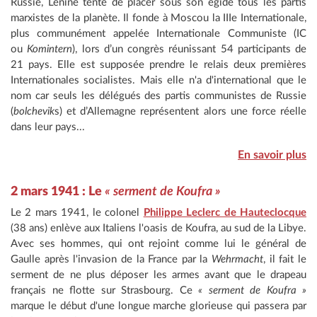
Russie, Lénine tente de placer sous son égide tous les partis
marxistes de la planète. Il fonde à Moscou la IIIe Internationale,
plus communément appelée Internationale Communiste (IC
ou
Komintern
), lors d’un congrès réunissant 54 participants de
21 pays. Elle est supposée prendre le relais deux premières
Internationales socialistes. Mais elle n'a d'international que le
nom car seuls les délégués des partis communistes de Russie
(
bolchevik
s) et d’Allemagne représentent alors une force réelle
dans leur pays...
En savoir plus
2 mars 1941 : Le
« serment de Koufra »
Le 2 mars 1941, le colonel
Philippe Leclerc de Hauteclocque
(38 ans) enlève aux Italiens l'oasis de Koufra, au sud de la Libye.
Avec ses hommes, qui ont rejoint comme lui le général de
Gaulle après l'invasion de la France par la
Wehrmacht
, il fait le
serment de ne plus déposer les armes avant que le drapeau
français ne flotte sur Strasbourg. Ce
« serment de Koufra »
marque le début d'une longue marche glorieuse qui passera par