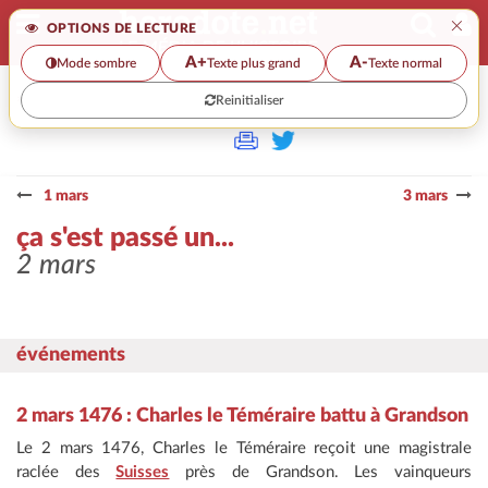
×
OPTIONS DE LECTURE
A+
A-
Mode sombre
Texte plus grand
Texte normal
Reinitialiser
>>
ÇA S'EST PASSÉ UN...
1 mars
3 mars
ça s'est passé un...
2 mars
événements
2 mars 1476 : Charles le Téméraire battu à Grandson
Le 2 mars 1476, Charles le Téméraire reçoit une magistrale
raclée des
Suisses
près de Grandson. Les vainqueurs