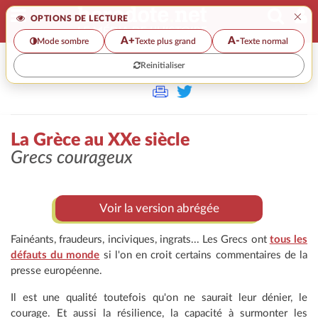
×
OPTIONS DE LECTURE
A+
A-
Mode sombre
Texte plus grand
Texte normal
Reinitialiser
>>
LA GRÈCE AU XXE SIÈCLE
La Grèce au XXe siècle
Grecs courageux
Voir la version abrégée
Fainéants, fraudeurs, inciviques, ingrats... Les Grecs ont
tous les
défauts du monde
si l'on en croit certains commentaires de la
presse européenne.
Il est une qualité toutefois qu'on ne saurait leur dénier, le
courage. Et aussi la résilience, la capacité à surmonter les