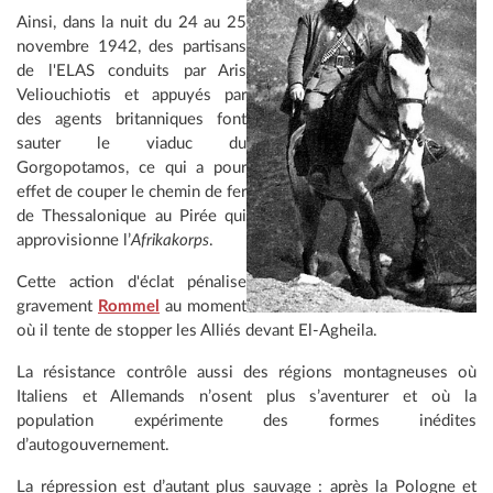
Ainsi, dans la nuit du 24 au 25
novembre 1942, des partisans
de l'ELAS conduits par Aris
Veliouchiotis et appuyés par
des agents britanniques font
sauter le viaduc du
Gorgopotamos, ce qui a pour
effet de couper le chemin de fer
de Thessalonique au Pirée qui
approvisionne l’
Afrikakorps
.
Cette action d'éclat pénalise
gravement
Rommel
au moment
où il tente de stopper les Alliés devant El-Agheila.
La résistance contrôle aussi des régions montagneuses où
Italiens et Allemands n’osent plus s’aventurer et où la
population expérimente des formes inédites
d’autogouvernement.
La répression est d’autant plus sauvage : après la Pologne et