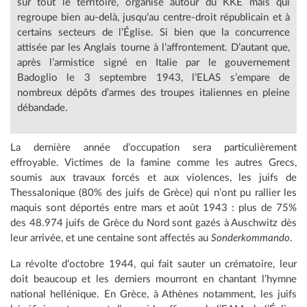
sur tout le territoire, organisé autour du KKE mais qui
regroupe bien au-delà, jusqu’au centre-droit républicain et à
certains secteurs de l’Église. Si bien que la concurrence
attisée par les Anglais tourne à l’affrontement. D’autant que,
après l’armistice signé en Italie par le gouvernement
Badoglio le 3 septembre 1943, l’ELAS s’empare de
nombreux dépôts d’armes des troupes italiennes en pleine
débandade.
La dernière année d’occupation sera particulièrement
effroyable. Victimes de la famine comme les autres Grecs,
soumis aux travaux forcés et aux violences, les juifs de
Thessalonique (80% des juifs de Grèce) qui n’ont pu rallier les
maquis sont déportés entre mars et août 1943 : plus de 75%
des 48.974 juifs de Grèce du Nord sont gazés à Auschwitz dès
leur arrivée, et une centaine sont affectés au
Sonderkommando
.
La révolte d’octobre 1944, qui fait sauter un crématoire, leur
doit beaucoup et les derniers mourront en chantant l’hymne
national hellénique. En Grèce, à Athènes notamment, les juifs