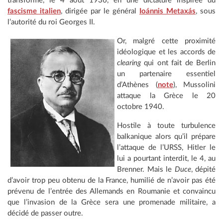
transforme, le 4 août 1936, en une dictature inspirée du
fascisme italien
, dirigée par le général
Ioánnis Metaxás
, sous
l’autorité du roi Georges II.
Or, malgré cette proximité
idéologique et les accords de
clearing
qui ont fait de Berlin
un partenaire essentiel
d’Athènes (
note
), Mussolini
attaque la Grèce le 20
octobre 1940.
Hostile à toute turbulence
balkanique alors qu’il prépare
l’attaque de l’URSS, Hitler le
lui a pourtant interdit, le 4, au
Brenner. Mais le
Duce
, dépité
d’avoir trop peu obtenu de la France, humilié de n’avoir pas été
prévenu de l’entrée des Allemands en Roumanie et convaincu
que l’invasion de la Grèce sera une promenade militaire, a
décidé de passer outre.