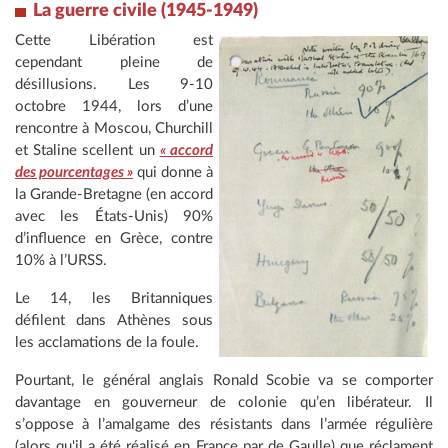
La guerre civile (1945-1949)
Cette Libération est
cependant pleine de
désillusions. Les 9-10
octobre 1944, lors d’une
rencontre à Moscou, Churchill
et Staline scellent un
« accord
des pourcentages »
qui donne à
la Grande-Bretagne (en accord
avec les États-Unis) 90%
d’influence en Grèce, contre
10% à l’URSS.
Le 14, les Britanniques
défilent dans Athènes sous
les acclamations de la foule.
Pourtant, le général anglais Ronald Scobie va se comporter
davantage en gouverneur de colonie qu’en libérateur. Il
s’oppose à l’amalgame des résistants dans l’armée régulière
(alors qu'il a été réalisé en France par de Gaulle) que réclament