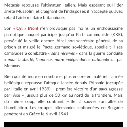
Metaxás repousse l’ultimatum italien. Mais espérant qu’Hitler
arrête Mussolini et craignant de l’indisposer, il n’accepte qu’avec
retard l’aide militaire britannique.
Son
« Όχι »
(
Non
)
n’en provoque pas moins un enthousiasme
patriotique auquel participe jusqu’au Parti communiste (KKE),
persécuté la veille encore. Ainsi son secrétaire général, de sa
prison et malgré le Pacte germano-soviétique, appelle-t-il ses
camarades à combattre
« sans réserves »
dans la guerre conduite
« pour la liberté, l’honneur, notre indépendance nationale »
… par
Metaxás.
Bien qu’inférieure en nombre et plus encore en matériel, l’armée
hellénique repousse l’attaque lancée depuis l’Albanie (occupée
par l’Italie en avril 1939) – première victoire d’un pays agressé
par l’Axe – jusqu’à plus de 50 km au nord de la frontière. Mais
du même coup, elle contraint Hitler à sauver son allié de
l’humiliation. Les troupes allemandes stationnées en Bulgarie
pénètrent en Grèce le 6 avril 1941.