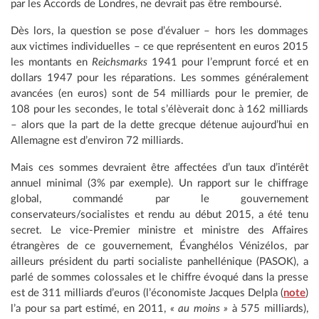
par les Accords de Londres, ne devrait pas être remboursé.
Dès lors, la question se pose d’évaluer – hors les dommages
aux victimes individuelles – ce que représentent en euros 2015
les montants en
Reichsmarks
1941 pour l’emprunt forcé et en
dollars 1947 pour les réparations. Les sommes généralement
avancées (en euros) sont de 54 milliards pour le premier, de
108 pour les secondes, le total s’élèverait donc à 162 milliards
– alors que la part de la dette grecque détenue aujourd’hui en
Allemagne est d’environ 72 milliards.
Mais ces sommes devraient être affectées d’un taux d’intérêt
annuel minimal (3% par exemple). Un rapport sur le chiffrage
global, commandé par le gouvernement
conservateurs/socialistes et rendu au début 2015, a été tenu
secret. Le vice-Premier ministre et ministre des Affaires
étrangères de ce gouvernement, Évanghélos Vénizélos, par
ailleurs président du parti socialiste panhellénique (PASOK), a
parlé de sommes colossales et le chiffre évoqué dans la presse
est de 311 milliards d’euros (l’économiste Jacques Delpla (
note
)
l’a pour sa part estimé, en 2011,
« au moins »
à 575 milliards),