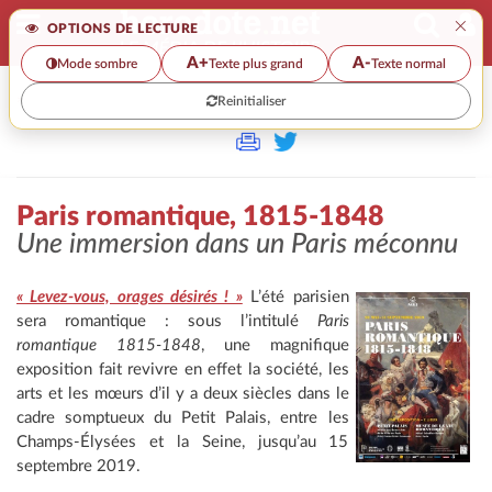
×
OPTIONS DE LECTURE
A+
A-
Mode sombre
Texte plus grand
Texte normal
Reinitialiser
>>
PARIS ROMANTIQUE, 1815-1848
Paris romantique, 1815-1848
Une immersion dans un Paris méconnu
« Levez-vous, orages désirés ! »
L’été parisien
sera romantique : sous l’intitulé
Paris
romantique 1815-1848
, une magnifique
exposition fait revivre en effet la société, les
arts et les mœurs d’il y a deux siècles dans le
cadre somptueux du Petit Palais, entre les
Champs-Élysées et la Seine, jusqu’au 15
septembre 2019.