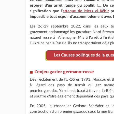
espérer d'un arrêt rapide du conflit ?... De 
signification que l'
attaque de Mers el-Kébir
pa
impossible tout espoir d'accommodement avec l'
Les 26-29 septembre 2022, dans les eaux terr
gravement endommagé les gazoducs Nord Stream 1
naturel russe à l’Allemagne. Mis à l'arrêt à l'init
l'Ukraine par la Russie, ils ne transportaient déjà p
Les Causes politiques de la guer
L'enjeu gazier germano-russe
Dès l'éclatement de l'URSS en 1991, Moscou et Be
à l'égard des pays de transit du gaz naturel
premier gazoduc, Yamal, est tracé à travers la Biélo
et souffre d'être également dépendant des pays qu'i
En 2005, le chancelier Gerhard Schröder et le
construction d'un premier gazoduc sous la mer Balt