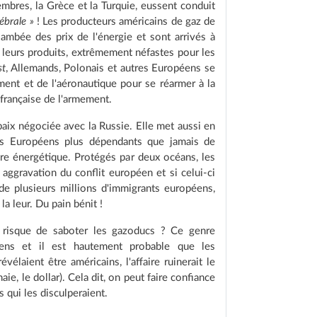
mbres, la Grèce et la Turquie, eussent conduit
ébrale »
! Les producteurs américains de gaz de
lambée des prix de l'énergie et sont arrivés à
 leurs produits, extrêmement néfastes pour les
st
, Allemands, Polonais et autres Européens se
ment et de l'aéronautique pour se réarmer à la
e française de l'armement.
aix négociée avec la Russie. Elle met aussi en
 les Européens plus dépendants que jamais de
re énergétique. Protégés par deux océans, les
aggravation du conflit européen et si celui-ci
 de plusieurs millions d'immigrants européens,
la leur. Du pain bénit !
e risque de saboter les gazoducs ? Ce genre
ens et il est hautement probable que les
vélaient être américains, l'affaire ruinerait le
ie, le dollar). Cela dit, on peut faire confiance
 qui les disculperaient.