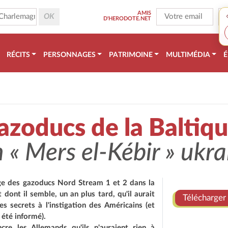
AMIS
D'HERODOTE.NET
RÉCITS
PERSONNAGES
PATRIMOINE
MULTIMÉDIA
É
azoducs de la Baltiq
 « Mers el-Kébir » ukra
e des gazoducs Nord Stream 1 et 2 dans la
 dont il semble, un an plus tard, qu'il aurait
Télécharger 
ces secrets à l'instigation des Américains (et
 été informé).
cre les Allemands qu'ils n'auraient rien à