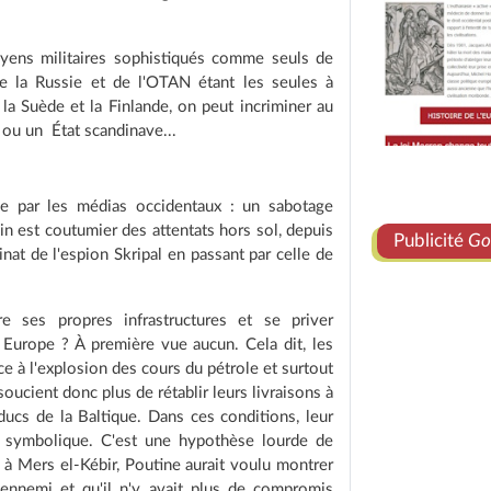
moyens militaires sophistiqués comme seuls de
e la Russie et de l'OTAN étant les seules à
 la Suède et la Finlande, on peut incriminer au
 ou un État scandinave...
e par les médias occidentaux : un sabotage
lin est coutumier des attentats hors sol, depuis
Publicité
Go
sinat de l'espion Skripal en passant par celle de
re ses propres infrastructures et se priver
 Europe ? À première vue aucun. Cela dit, les
e à l'explosion des cours du pétrole et surtout
oucient donc plus de rétablir leurs livraisons à
ucs de la Baltique. Dans ces conditions, leur
n symbolique. C'est une hypothèse lourde de
 à Mers el-Kébir, Poutine aurait voulu montrer
'ennemi et qu'il n'y avait plus de compromis