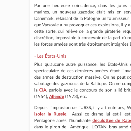
Par une heureuse coïncidence, dans les jours
marines, un nouveau gazoduc était mis en serv
Danemark, refaisant de la Pologne un fournisseur 
que Varsovie a pu provoquer ces explosions, il y a t
cette sorte, qui relève de la grande piraterie, r
discrétion, impossible à concevoir de la part d
les forces armées sont très étroitement intégrées
- Les États-Unis
Plus qu'aucune autre puissance, les États-Unis
spectaculaire de ces dernières années étant l'inva
des armes de destruction massive. On ne peut don
sabotage des gazoducs de la Baltique. On ne comp
la
CIA
, parfois avec le concours de son allié bri
(1954),
Allende
(1973), etc.
Depuis l'implosion de l'URSS, il y a trente ans,
isoler la Russie
. Aussi ce drame lui est-il est 
Pentagone après l'humiliante
déculottée de Kab
dans le giron de l'Amérique. L'OTAN, bras armé 