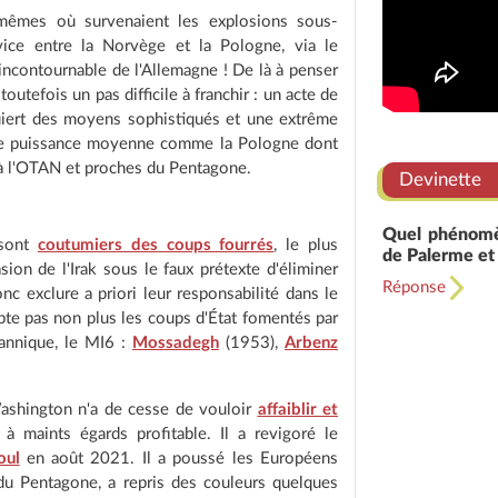
 mêmes où survenaient les explosions sous-
ice entre la Norvège et la Pologne, via le
incontournable de l'Allemagne ! De là à penser
outefois un pas difficile à franchir : un acte de
equiert des moyens sophistiqués et une extrême
'une puissance moyenne comme la Pologne dont
 à l'OTAN et proches du Pentagone.
Devinette
Quel phénomèn
 sont
coutumiers des coups fourrés
, le plus
de Palerme et
sion de l'Irak sous le faux prétexte d'éliminer
Réponse
c exclure a priori leur responsabilité dans le
te pas non plus les coups d'État fomentés par
tannique, le MI6 :
Mossadegh
(1953),
Arbenz
 Washington n'a de cesse de vouloir
affaiblir et
à maints égards profitable. Il a revigoré le
oul
en août 2021. Il a poussé les Européens
du Pentagone, a repris des couleurs quelques