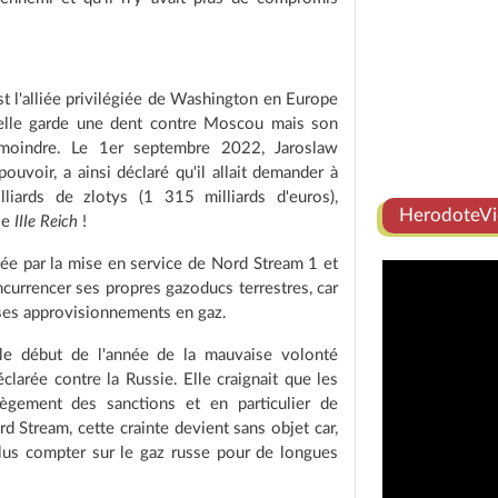
st l'alliée privilégiée de Washington en Europe
 elle garde une dent contre Moscou mais son
 moindre. Le 1er septembre 2022, Jaroslaw
pouvoir, a ainsi déclaré qu'il allait demander à
iards de zlotys (1 315 milliards d'euros),
HerodoteVi
le
IIIe Reich
!
iée par la mise en service de Nord Stream 1 et
currencer ses propres gazoducs terrestres, car
 ses approvisionnements en gaz.
is le début de l'année de la mauvaise volonté
éclarée contre la Russie. Elle craignait que les
llègement des sanctions et en particulier de
d Stream, cette crainte devient sans objet car,
lus compter sur le gaz russe pour de longues