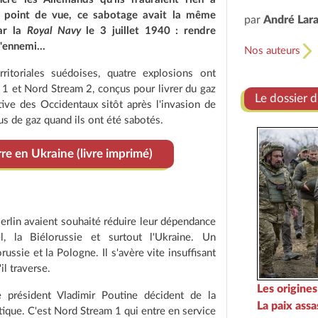
ce point de vue, ce sabotage avait la même
par
André Lar
r la
Royal Navy
le 3 juillet 1940 : rendre
ennemi...
Nos auteurs
itoriales suédoises, quatre explosions ont
 et Nord Stream 2, conçus pour livrer du gaz
Le dossier 
iative des Occidentaux sitôt après l'invasion de
lus de gaz quand ils ont été sabotés.
re en Ukraine (livre imprimé)
rlin avaient souhaité réduire leur dépendance
, la Biélorussie et surtout l'Ukraine. Un
russie et la Pologne. Il s'avère vite insuffisant
l traverse.
Les origines
 président Vladimir Poutine décident de la
La paix assa
ique. C'est Nord Stream 1 qui entre en service