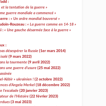
odd :
 et la tentation de la guerre »
ième guerre mondiale a commencé »
serre :
« Un ordre mondial bouversé »
udoin-Rouzeau :
« La guerre comme en 14-18 »
i :
« Une gauche désarmée face à la guerre »
ux :
pas désespérer la Russie
(1er mars 2014)
isolé
(9 mars 2022)
ans la tourmente
(9 avril 2022)
ans une guerre d'usure
(25 mai 2022)
sassinée
el-Kébir » ukrainien !
(2 octobre 2022)
ences d'Angela Merkel
(18 décembre 2022)
e l'escalade
(20 janvier 2023)
ateur de l'Histoire
(22 février 2023)
perdues
(3 mai 2023)