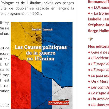
Emmanuel T
Pologne et de l'Ukraine, privés des péages
•
« L'Ukraine
suite de doubler sa capacité en lançant la
•
« La trois
ce est programmée en 2021.
Isabelle Las
Trump
Stéphane A
Russie
Serge Halim
 et des
Nos éditoria
erd de
• Gare à ne 
russe,
• L'Occident 
u prix
• L'Europe d
e. En
• L'Europe d
sur le
é trop
• La paix as
l est
• Un « Mers 
de rue
• Les confid
ation
• Le risque d
• Un accélér
• Illusions 
duit à