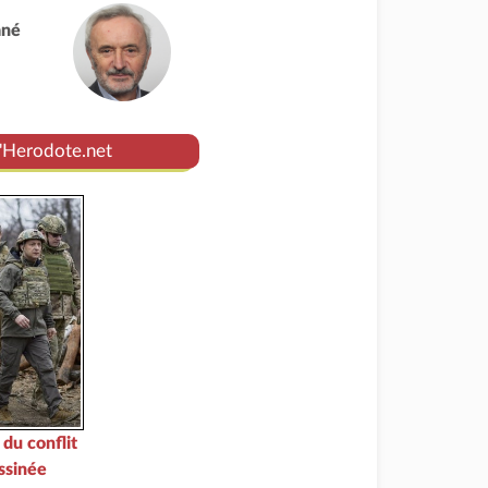
ané
d'Herodote.net
 du conflit
ssinée