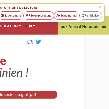
×
MOT DE PASSE
OPTIONS DE LECTURE
OUBLIÉ
A+
A-
Mode sombre
Texte plus grand
Texte normal
Reinitialiser
ADHÉRER
DUCATION
JEUX
aux Amis d'Herodote.net
ue
inien !
le texte intégral (pdf)