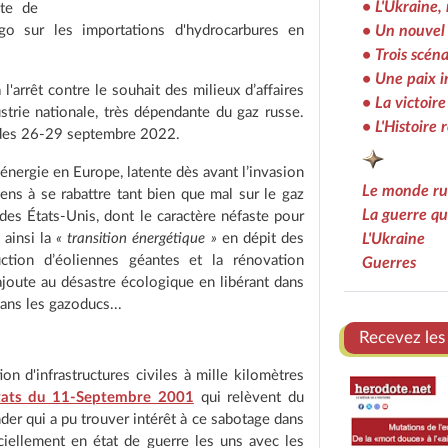
• L'Ukraine,
te de
• Un nouvel 
go sur les importations d'hydrocarbures en
• Trois scéna
• Une paix 
'arrêt contre le souhait des milieux d’affaires
• La victoire
strie nationale, très dépendante du gaz russe.
• L'Histoire 
ts des 26-29 septembre 2022.
énergie en Europe, latente dès avant l’invasion
Le monde rus
ens à se rabattre tant bien que mal sur le gaz
La guerre qu
des États-Unis, dont le caractère néfaste pour
L'Ukraine
 ainsi la
« transition énergétique »
en dépit des
ction d’éoliennes géantes et la rénovation
Guerres
joute au désastre écologique en libérant dans
ans les gazoducs...
Recevez les
on d'infrastructures civiles à mille kilomètres
tats du 11-Septembre 2001
qui relèvent du
der qui a pu trouver intérêt à ce sabotage dans
ciellement en état de guerre les uns avec les