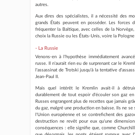
autres.
Aux dires des spécialistes, il a nécessité des 
grands États peuvent en posséder. Les forces d
fréquenter la Baltique, avec celles de la Norvège,
choix la Russie ou les États-Unis, voire la Pologne
- La Russie
Venons-en à l'hypothèse immédiatement avancé
russe. Il n'aurait rien eu de surprenant car le Krem
l'assassinat de Trotski jusqu'à la tentative d'assas
Jean-Paul II.
Mais quel intérêt le Kremlin avait-il à détrui
durablement de tout espoir d'écouler son gaz en
Russes engrangent plus de recettes que jamais grâc
du gaz, malgré une production en baisse. Ils ne se s
l'Union européenne et se contrefichent des gazod
destruction ne revêt pour eux qu'une dimensio
conséquences : elle signifie que, comme Churchill
que désormais, les ponts étaient rompus avec l