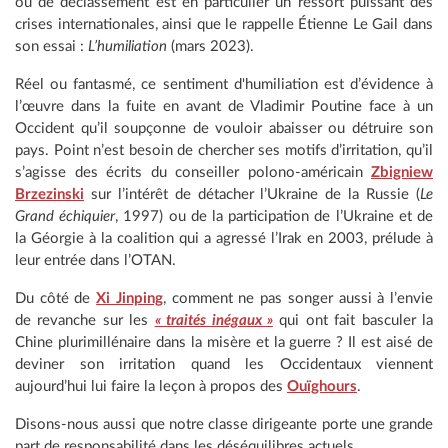
ou de déclassement est en particulier un ressort puissant des
crises internationales, ainsi que le rappelle Étienne Le Gail dans
son essai :
L’humiliation
(mars 2023).
Réel ou fantasmé, ce sentiment d'humiliation est d’évidence à
l’œuvre dans la fuite en avant de Vladimir Poutine face à un
Occident qu’il soupçonne de vouloir abaisser ou détruire son
pays. Point n’est besoin de chercher ses motifs d’irritation, qu’il
s’agisse des écrits du conseiller polono-américain
Zbigniew
Brzezinski
sur l’intérêt de détacher l’Ukraine de la Russie (
Le
Grand échiquier
, 1997) ou de la participation de l’Ukraine et de
la Géorgie à la coalition qui a agressé l’Irak en 2003, prélude à
leur entrée dans l’OTAN.
Du côté de
Xi Jinping
, comment ne pas songer aussi à l’envie
de revanche sur les
« traités inégaux »
qui ont fait basculer la
Chine plurimillénaire dans la misère et la guerre ? Il est aisé de
deviner son irritation quand les Occidentaux viennent
aujourd’hui lui faire la leçon à propos des
Ouïghours
.
Disons-nous aussi que notre classe dirigeante porte une grande
part de responsabilité dans les déséquilibres actuels.