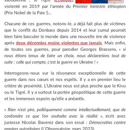
saoudienne ; le Tigré (
Éthiopie
),
violenté en 2019 par l’armée du Premier ministre éthiopien
(Prix Nobel de la Paix !)…
Chacune de ces guerres, notons-le, a déjà fait plus de victimes
que le conflit du Donbass depuis 2014 et leur cumul pourrait
bien faire basculer le monde dans une nouvelle ère de violence
après
deux décennies moins violentes que jamais
. Mais enfin,
de toutes ces guerres, pour parodier Georges Brassens,
« si
nous étions tenus de faire un choix, nous déclarerions tout de
suite : celle qui compte, c'est la guerre en Ukraine ! »
Interrogeons-nous sur la résonance exceptionnelle de cette
guerre dans nos cœurs et nos esprits. Il y a en premier lieu le
critère de proximité. L’Ukraine nous est plus proche que le Kivu
ou le Tigré. Il y a surtout la portée géopolitique de cette guerre
et les immenses espoirs qu’elle a anéantis.
« Rien n’est pire, politiquement comme intellectuellement, que de
confondre ce que l’on souhaite avec la réalité »
, écrit avec
justesse Nicolas Baverez dans son essai :
Démocraties contre
empires autoritaires
(L’Observatoire, mars 2023).