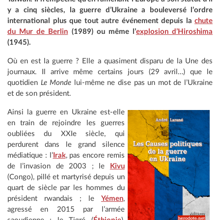
y a cinq siècles, la guerre d’Ukraine a bouleversé l’ordre
international plus que tout autre événement depuis la
chute
du Mur de Berlin
(1989) ou même l’
explosion d’Hiroshima
(1945).
Où en est la guerre ? Elle a quasiment disparu de la Une des
journaux. Il arrive même certains jours (29 avril…) que le
quotidien
Le Monde
lui-même ne dise pas un mot de l’Ukraine
et de son président.
Ainsi la guerre en Ukraine est-elle
en train de rejoindre les guerres
oubliées du XXIe siècle, qui
perdurent dans le grand silence
médiatique : l’
Irak
, pas encore remis
de l’invasion de 2003 ; le
Kivu
(Congo), pillé et martyrisé depuis un
quart de siècle par les hommes du
président rwandais ; le
Yémen
,
agressé en 2015 par l’armée