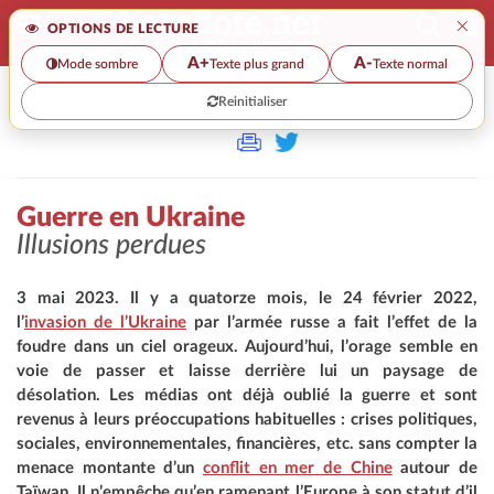
×
OPTIONS DE LECTURE
A+
A-
Mode sombre
Texte plus grand
Texte normal
Reinitialiser
>>
GUERRE EN UKRAINE
Guerre en Ukraine
Illusions perdues
3 mai 2023. Il y a quatorze mois, le 24 février 2022,
l’
invasion de l’Ukraine
par l’armée russe a fait l’effet de la
foudre dans un ciel orageux. Aujourd’hui, l’orage semble en
voie de passer et laisse derrière lui un paysage de
désolation. Les médias ont déjà oublié la guerre et sont
revenus à leurs préoccupations habituelles : crises politiques,
sociales, environnementales, financières, etc. sans compter la
menace montante d’un
conflit en mer de Chine
autour de
Taïwan. Il n’empêche qu’en ramenant l’Europe à son statut d’il