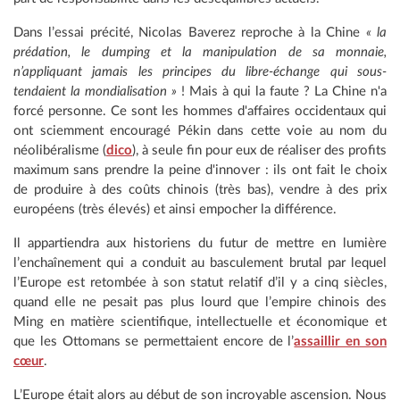
Dans l’essai précité, Nicolas Baverez reproche à la Chine
« la
prédation, le dumping et la manipulation de sa monnaie,
n’appliquant jamais les principes du libre-échange qui sous-
tendaient la mondialisation »
! Mais à qui la faute ? La Chine n'a
forcé personne. Ce sont les hommes d'affaires occidentaux qui
ont sciemment encouragé Pékin dans cette voie au nom du
néolibéralisme (
dico
), à seule fin pour eux de réaliser des profits
maximum sans prendre la peine d'innover : ils ont fait le choix
de produire à des coûts chinois (très bas), vendre à des prix
européens (très élevés) et ainsi empocher la différence.
Il appartiendra aux historiens du futur de mettre en lumière
l’enchaînement qui a conduit au basculement brutal par lequel
l’Europe est retombée à son statut relatif d’il y a cinq siècles,
quand elle ne pesait pas plus lourd que l’empire chinois des
Ming en matière scientifique, intellectuelle et économique et
que les Ottomans se permettaient encore de l’
assaillir en son
cœur
.
L’Europe était alors au début de son incroyable ascension. Nous