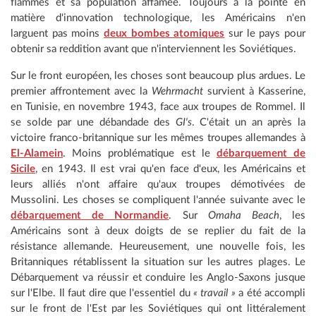
flammes et sa population affamée. Toujours à la pointe en
matière d'innovation technologique, les Américains n'en
larguent pas moins
deux bombes atomiques
sur le pays pour
obtenir sa reddition avant que n'interviennent les Soviétiques.
Sur le front européen, les choses sont beaucoup plus ardues. Le
premier affrontement avec la
Wehrmacht
survient à Kasserine,
en Tunisie, en novembre 1943, face aux troupes de Rommel. Il
se solde par une débandade des
GI's
. C'était un an après la
victoire franco-britannique sur les mêmes troupes allemandes à
El-Alamein
. Moins problématique est le
débarquement de
Sicile
, en 1943. Il est vrai qu'en face d'eux, les Américains et
leurs alliés n'ont affaire qu'aux troupes démotivées de
Mussolini. Les choses se compliquent l'année suivante avec le
débarquement de Normandie
. Sur
Omaha Beach
, les
Américains sont à deux doigts de se replier du fait de la
résistance allemande. Heureusement, une nouvelle fois, les
Britanniques rétablissent la situation sur les autres plages. Le
Débarquement va réussir et conduire les Anglo-Saxons jusque
sur l'Elbe. Il faut dire que l'essentiel du
« travail »
a été accompli
sur le front de l'Est par les Soviétiques qui ont littéralement