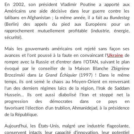
En 2002, son président Vladimir Poutine a apporté aux
Américains une aide décisive dans leur guerre contre les
talibans en Afghanistan ; la même année, il a fait au
Bundestag
(Berlin) des appels du pied aux Européens pour un
rapprochement mutuellement profitable (industrie, énergie,
sécurité).
Mais les gouvernants américains ont rejeté sans façon ses
avances et l'ont poussé à la faute en convaincant l'
Ukraine
de
rompre avec la Russie et d'entrer dans l'OTAN, suivant le plan
évoqué par le conseiller de la Maison Blanche Zbigniew
Brzezinski dans
Le Grand Échiquier
(1997) ! Dans le même
temps, ils ont semé le chaos au Moyen-Orient en renversant
l'un des derniers régimes laïcs de la région, l'Irak de Saddam
Hussein... Ils ont aussi diabolisé l'Iran et stoppé net la
progression des démocrates dans ce pays en
favorisant l'élection d'un trublion, Ahmanidejad, à la présidence
de la République.
Aujourd'hui, les États-Unis, malgré une industrie flageolante,
conservent intacts leur capacité d'innovation, leur potentiel