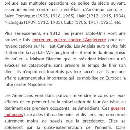
prélude aux multiples opérations de police du siècle suivant,
essentiellement contre des mini-États d'Amérique centrale :
Saint-Domingue (1905, 1916, 1965), Haïti (1912, 1915, 1934),
Nicaragua (1909, 1912, 1933), Cuba (1906, 1917, 1921), etc.
Plus sérieusement, en 1812, les jeunes États-Unis vont une
nouvelle fois
entrer en guerre contre l'Angleterre
pour des
revendications sur le Haut-Canada. Les Anglais auront vite fait
d'atteindre la capitale Washington et s’offrent le douteux plaisir
de brûler la Maison Blanche que le président Madison a dû
évacuer en catastrophe, sans prendre le temps de finir son
dîner. Ils n'exploitent toutefois pas leur succès car ils ont une
affaire autrement plus importante qui les mobilise en Europe : la
lutte contre Napoléon Ier !
Les Américains vont donc pouvoir reprendre le cours de leurs
affaires et en premier lieu la colonisation de leur
Far West
, au
détriment des premiers occupants, les Améridiens. Ces
guerres
indiennes
face à des tribus démunies et divisées leur donneront
autrement moins de soucis que la précédente. Elles se
solderont par la quasi-extermination de l'ennemi. Dans