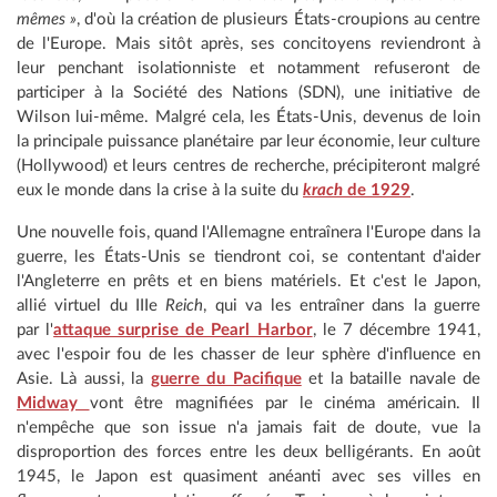
mêmes »
, d'où la création de plusieurs États-croupions au centre
de l'Europe. Mais sitôt après, ses concitoyens reviendront à
leur penchant isolationniste et notamment refuseront de
participer à la Société des Nations (SDN), une initiative de
Wilson lui-même. Malgré cela, les États-Unis, devenus de loin
la principale puissance planétaire par leur économie, leur culture
(Hollywood) et leurs centres de recherche, précipiteront malgré
eux le monde dans la crise à la suite du
krach
de 1929
.
Une nouvelle fois, quand l'Allemagne entraînera l'Europe dans la
guerre, les États-Unis se tiendront coi, se contentant d'aider
l'Angleterre en prêts et en biens matériels. Et c'est le Japon,
allié virtuel du IIIe
Reich
, qui va les entraîner dans la guerre
par l'
attaque surprise de Pearl Harbor
, le 7 décembre 1941,
avec l'espoir fou de les chasser de leur sphère d'influence en
Asie. Là aussi, la
guerre du Pacifique
et la bataille navale de
Midway
vont être magnifiées par le cinéma américain. Il
n'empêche que son issue n'a jamais fait de doute, vue la
disproportion des forces entre les deux belligérants. En août
1945, le Japon est quasiment anéanti avec ses villes en