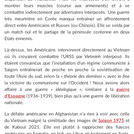
montrer leurs muscles (course aux armements) et à se
combattre indirectement par adversaires interposés. Une guerre
très meurtrière en Corée manqua entraîner un affrontement
direct entre Américains et Russes (ou Chinois). Elle se solda par
un match nul et le partage de la péninsule coréenne en deux
Etats ennemis.
Là-dessus, les Américains intervinrent directement au Vietnam
où ils croyaient combattre l’URSS par
Vietminh
interposé. Ils
étaient convaincus que l’installation d’un régime communiste à
Saigon entraînerait de proche en proche la soviétisation de
toute l’Asie du sud, selon la
« théorie des dominos »
, avec
in fine
la victoire du communisme sur l’Occident ! Nous avions alors
affaire à une guerre
« idéologique »
, similaire à la
guerre
d’Espagne
(1936-1939), bien plus qu'à une guerre de libération
nationale.
La défaite américaine en Afghanistan n’a rien à voir avec celle
du Vietnam malgré la similitude des images de
Saigon 1975
et
de Kaboul 2021. Elle est plutôt à rapprocher des fiascos
américains en Somalie, en Irak, en Libye et également en Syrie.