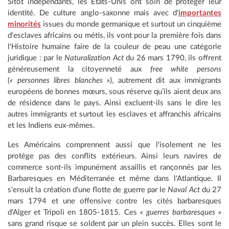
Sitôt indépendants, les États-Unis ont soin de protéger leur
identité. De culture anglo-saxonne mais avec d'
importantes
minorités
issues du monde germanique et surtout un cinquième
d'esclaves africains ou métis, ils vont pour la première fois dans
l'Histoire humaine faire de la couleur de peau une catégorie
juridique : par le
Naturalization Act
du 26 mars 1790, ils offrent
généreusement la citoyenneté aux
free white persons
(
« personnes libres blanches »
), autrement dit aux immigrants
européens de bonnes mœurs, sous réserve qu’ils aient deux ans
de résidence dans le pays. Ainsi excluent-ils sans le dire les
autres immigrants et surtout les esclaves et affranchis africains
et les Indiens eux-mêmes.
Les Américains comprennent aussi que l'isolement ne les
protège pas des conflits extérieurs. Ainsi leurs navires de
commerce sont-ils impunément assaillis et rançonnés par les
Barbaresques en Méditerranée et même dans l'Atlantique. Il
s'ensuit la création d'une flotte de guerre par le
Naval Act
du 27
mars 1794 et une offensive contre les cités barbaresques
d'Alger et Tripoli en 1805-1815. Ces
« guerres barbaresques »
sans grand risque se soldent par un plein succès. Elles sont le