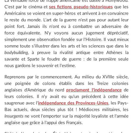
La véritable force de frappe américaine est basée à Hollywood.
C'est par le cinéma et
ses fictions pseudo-historiques
que les
Américains se voient en super-héros et arrivent à en convaincre
le reste du monde. L'art de la guerre n'est pas pour autant leur
point fort. Jamais ils n'ont eu à combattre un adversaire de
force équivalente. N'y voyons aucun jugement dépréciatif,
simplement une observation fondée sur l'Histoire. Il vaut mieux
somme toute s'illustrer dans les arts et les sciences que dans le
bodybuilding
, à preuve la rivalité antique entre Athènes la
savante et Sparte le foudre de guerre : de la première seule
nous gardons le souvenir et l'estime.
Reprenons par le commencement. Au milieu du XVIIIe siècle,
une poignée de colons établis dans les Treize colonies
anglaises d'Amérique du nord
proclament l'indépendance
de
leurs colonies. Il n'y avait eu qu'un précédent à cette idée
saugrenue avec l'
indépendance des Provinces-Unies
, les Pays-
Bas actuels, deux siècles plus tôt ! Médiocres militaires, les
Insurgents
ne vont l'emporter sur la majorité loyaliste et l'armée
anglaise que grâce à l'appui des Français.