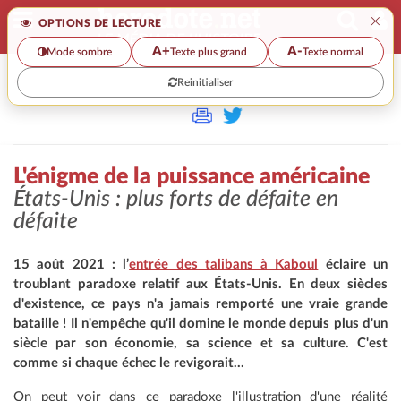
×
OPTIONS DE LECTURE
A+
A-
Mode sombre
Texte plus grand
Texte normal
Reinitialiser
>>
L'ÉNIGME DE LA PUISSANCE AMÉRICAINE
L'énigme de la puissance américaine
États-Unis : plus forts de défaite en
défaite
15 août 2021 : l’
entrée des talibans à Kaboul
éclaire un
troublant paradoxe relatif aux États-Unis. En deux siècles
d'existence, ce pays n'a jamais remporté une vraie grande
bataille ! Il n'empêche qu'il domine le monde depuis plus d'un
siècle par son économie, sa science et sa culture. C'est
comme si chaque échec le revigorait...
On peut voir dans ce paradoxe l'illustration d'une réalité