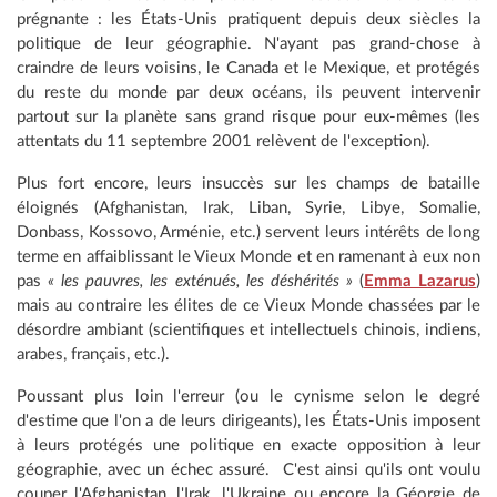
prégnante : les États-Unis pratiquent depuis deux siècles la
politique de leur géographie. N'ayant pas grand-chose à
craindre de leurs voisins, le Canada et le Mexique, et protégés
du reste du monde par deux océans, ils peuvent intervenir
partout sur la planète sans grand risque pour eux-mêmes (les
attentats du 11 septembre 2001 relèvent de l'exception).
Plus fort encore, leurs insuccès sur les champs de bataille
éloignés (Afghanistan, Irak, Liban, Syrie, Libye, Somalie,
Donbass, Kossovo, Arménie, etc.) servent leurs intérêts de long
terme en affaiblissant le Vieux Monde et en ramenant à eux non
pas
« les pauvres, les exténués, les déshérités »
(
Emma Lazarus
)
mais au contraire les élites de ce Vieux Monde chassées par le
désordre ambiant (scientifiques et intellectuels chinois, indiens,
arabes, français, etc.).
Poussant plus loin l'erreur (ou le cynisme selon le degré
d'estime que l'on a de leurs dirigeants), les États-Unis imposent
à leurs protégés une politique en exacte opposition à leur
géographie, avec un échec assuré. C'est ainsi qu'ils ont voulu
couper l'Afghanistan, l'Irak, l'Ukraine ou encore la Géorgie de