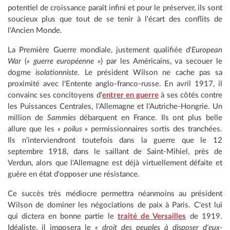
potentiel de croissance paraît infini et pour le préserver, ils sont
soucieux plus que tout de se tenir à l'écart des conflits de
l'Ancien Monde.
La Première Guerre mondiale, justement qualifiée d'
European
War
(
« guerre européenne »
) par les Américains, va secouer le
dogme
isolationniste
. Le président Wilson ne cache pas sa
proximité avec l'Entente anglo-franco-russe. En avril 1917, il
convainc ses concitoyens d'
entrer en guerre
à ses côtés contre
les Puissances Centrales, l'Allemagne et l'Autriche-Hongrie. Un
million de
Sammies
débarquent en France. Ils ont plus belle
allure que les
« poilus »
permissionnaires sortis des tranchées.
Ils n'interviendront toutefois dans la guerre que le 12
septembre 1918, dans le saillant de Saint-Mihiel, près de
Verdun, alors que l'Allemagne est déjà virtuellement défaite et
guère en état d'opposer une résistance.
Ce succès très médiocre permettra néanmoins au président
Wilson de dominer les négociations de paix à Paris. C'est lui
qui dictera en bonne partie le
traité de Versailles
de 1919.
Idéaliste, il imposera le
« droit des peuples à disposer d'eux-