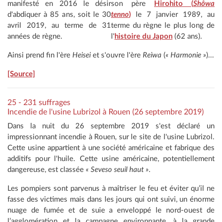
manifesté en 2016 le désir
son père
Hirohito (
Shôwa
d'abdiquer à 85 ans, soit le 30
tenno
)
le 7 janvier 1989, au
avril 2019, au terme de 31
terme du règne le plus long de
années de règne.
l'
histoire du Japon
(62 ans).
Ainsi prend fin l'ère
Heisei
et s'ouvre l'ère
Reiwa
(
« Harmonie »
)...
[Source]
25 - 231 suffrages
Incendie de l'usine Lubrizol à Rouen (26 septembre 2019)
Dans la nuit du 26 septembre 2019 s'est déclaré un
impressionnant incendie à Rouen, sur le site de l'usine Lubrizol.
Cette usine appartient à une société américaine et fabrique des
additifs pour l'huile. Cette usine américaine, potentiellement
dangereuse, est classée
« Seveso seuil haut »
.
Les pompiers sont parvenus à maîtriser le feu et éviter qu’il ne
fasse des victimes mais dans les jours qui ont suivi, un énorme
nuage de fumée et de suie a enveloppé le nord-ouest de
l’agglomération et la campagne environnante, à la grande