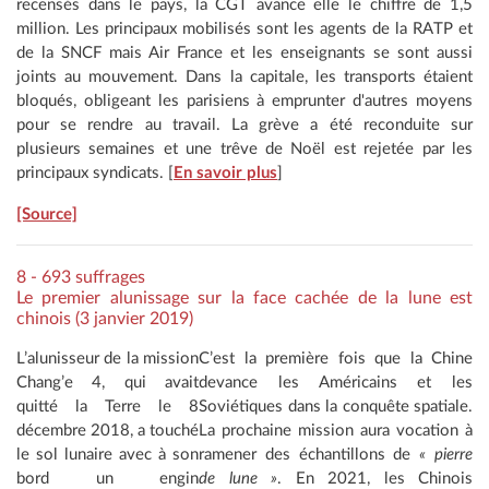
recensés dans le pays, la CGT avance elle le chiffre de 1,5
million. Les principaux mobilisés sont les agents de la RATP et
de la SNCF mais Air France et les enseignants se sont aussi
joints au mouvement. Dans la capitale, les transports étaient
bloqués, obligeant les parisiens à emprunter d'autres moyens
pour se rendre au travail. La grève a été reconduite sur
plusieurs semaines et une trêve de Noël est rejetée par les
principaux syndicats. [
En savoir plus
]
[Source]
8 - 693 suffrages
Le premier alunissage sur la face cachée de la lune est
chinois (3 janvier 2019)
L’alunisseur de la mission
C’est la première fois que la Chine
Chang’e 4, qui avait
devance les Américains et les
quitté la Terre le 8
Soviétiques dans la conquête spatiale.
décembre 2018, a touché
La prochaine mission aura vocation à
le sol lunaire avec à son
ramener des échantillons de
« pierre
bord un engin
de lune »
. En 2021, les Chinois