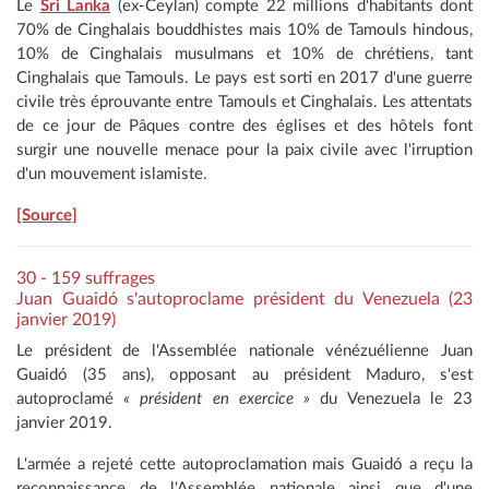
Le
Sri Lanka
(ex-Ceylan) compte 22 millions d'habitants dont
70% de Cinghalais bouddhistes mais 10% de Tamouls hindous,
10% de Cinghalais musulmans et 10% de chrétiens, tant
Cinghalais que Tamouls. Le pays est sorti en 2017 d'une guerre
civile très éprouvante entre Tamouls et Cinghalais. Les attentats
de ce jour de Pâques contre des églises et des hôtels font
surgir une nouvelle menace pour la paix civile avec l'irruption
d'un mouvement islamiste.
[Source]
30 - 159 suffrages
Juan Guaidó s'autoproclame président du Venezuela (23
janvier 2019)
Le président de l'Assemblée nationale vénézuélienne Juan
Guaidó (35 ans), opposant au président Maduro, s'est
autoproclamé
« président en exercice »
du Venezuela le 23
janvier 2019.
L'armée a rejeté cette autoproclamation mais Guaidó a reçu la
reconnaissance de l'Assemblée nationale ainsi que d'une