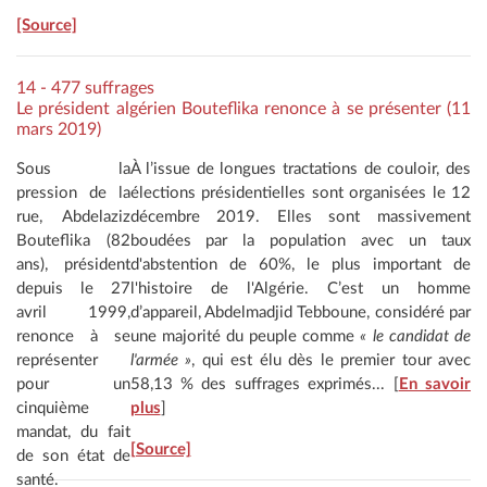
[Source]
14 - 477 suffrages
Le président algérien Bouteflika renonce à se présenter (11
mars 2019)
Sous la
À l’issue de longues tractations de couloir, des
pression de la
élections présidentielles sont organisées le 12
rue, Abdelaziz
décembre 2019. Elles sont massivement
Bouteflika (82
boudées par la population avec un taux
ans), président
d'abstention de 60%, le plus important de
depuis le 27
l'histoire de l'Algérie. C’est un homme
avril 1999,
d’appareil, Abdelmadjid Tebboune, considéré par
renonce à se
une majorité du peuple comme
« le candidat de
représenter
l'armée »
, qui est élu dès le premier tour avec
pour un
58,13 % des suffrages exprimés... [
En savoir
cinquième
plus
]
mandat, du fait
[Source]
de son état de
santé.