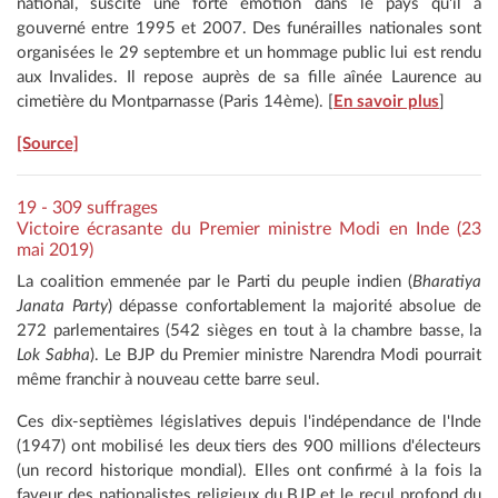
national, suscite une forte émotion dans le pays qu'il a
gouverné entre 1995 et 2007. Des funérailles nationales sont
organisées le 29 septembre et un hommage public lui est rendu
aux Invalides. Il repose auprès de sa fille aînée Laurence au
cimetière du Montparnasse (Paris 14ème). [
En savoir plus
]
[Source]
19 - 309 suffrages
Victoire écrasante du Premier ministre Modi en Inde (23
mai 2019)
La coalition emmenée par le Parti du peuple indien (
Bharatiya
Janata Party
) dépasse confortablement la majorité absolue de
272 parlementaires (542 sièges en tout à la chambre basse, la
Lok Sabha
). Le BJP du Premier ministre Narendra Modi pourrait
même franchir à nouveau cette barre seul.
Ces dix-septièmes législatives depuis l'indépendance de l'Inde
(1947) ont mobilisé les deux tiers des 900 millions d'électeurs
(un record historique mondial). Elles ont confirmé à la fois la
faveur des nationalistes religieux du BJP et le recul profond du