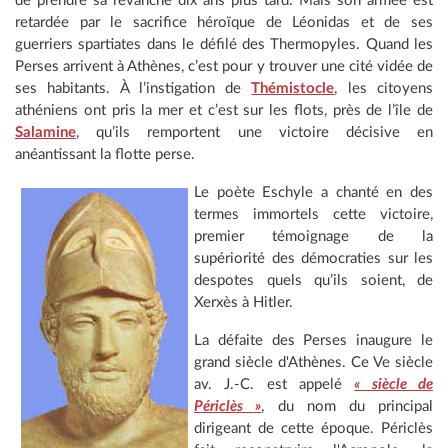
de prendre sa revanche dix ans plus tard. Mais son armée est
retardée par le sacrifice héroïque de Léonidas et de ses
guerriers spartiates dans le défilé des Thermopyles. Quand les
Perses arrivent à Athènes, c’est pour y trouver une cité vidée de
ses habitants. À l’instigation de
Thémistocle
, les citoyens
athéniens ont pris la mer et c’est sur les flots, près de l’île de
Salamine
, qu’ils remportent une victoire décisive en
anéantissant la flotte perse.
Le poète Eschyle a chanté en des
termes immortels cette victoire,
premier témoignage de la
supériorité des démocraties sur les
despotes quels qu’ils soient, de
Xerxès à Hitler.
La défaite des Perses inaugure le
grand siècle d'Athènes. Ce Ve siècle
av. J.-C. est appelé
« siècle de
Périclès »
, du nom du principal
dirigeant de cette époque. Périclès