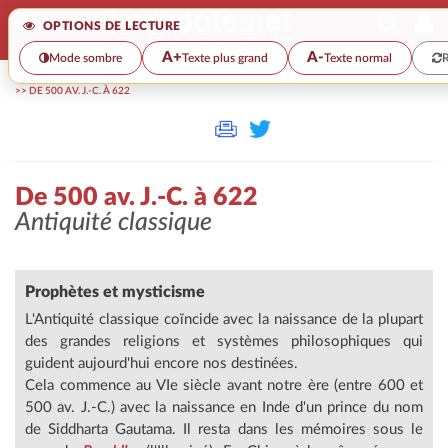
OPTIONS DE LECTURE
A+
A-
Mode sombre
Texte plus grand
Texte normal
R
>>
DE 500 AV. J.-C. À 622
De 500 av. J.-C. à 622
Antiquité classique
Prophètes et mysticisme
L'Antiquité classique coïncide avec la naissance de la plupart
des grandes religions et systèmes philosophiques qui
guident aujourd'hui encore nos destinées.
Cela commence au VIe siècle avant notre ère (entre 600 et
500 av. J.-C.) avec la naissance en Inde d'un prince du nom
de Siddharta Gautama. Il resta dans les mémoires sous le