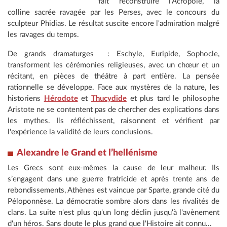
fait reconstruire l'Acropole, la
colline sacrée ravagée par les Perses, avec le concours du
sculpteur Phidias. Le résultat suscite encore l'admiration malgré
les ravages du temps.
De grands dramaturges : Eschyle, Euripide, Sophocle,
transforment les cérémonies religieuses, avec un chœur et un
récitant, en pièces de théâtre à part entière. La pensée
rationnelle se développe. Face aux mystères de la nature, les
historiens
Hérodote
et
Thucydide
et plus tard le philosophe
Aristote ne se contentent pas de chercher des explications dans
les mythes. Ils réfléchissent, raisonnent et vérifient par
l'expérience la validité de leurs conclusions.
Alexandre le Grand et l’hellénisme
Les Grecs sont eux-mêmes la cause de leur malheur. Ils
s’engagent dans une guerre fratricide et après trente ans de
rebondissements, Athènes est vaincue par Sparte, grande cité du
Péloponnèse. La démocratie sombre alors dans les rivalités de
clans. La suite n'est plus qu'un long déclin jusqu'à l'avènement
d'un héros. Sans doute le plus grand que l'Histoire ait connu...