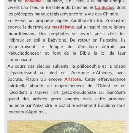
nom de
Bouddha
(l'Illuminé). En Chine, à la même époque,
vivent Lao Tseu, le fondateur du taoïsme, et
Confucius
, dont
les préceptes moraux régissent encore la vie des Chinois.
En Perse, un prophète appelé Zarathoustra (ou Zoroastre)
énonce la doctrine du
mazdéisme
, qui a inspiré les religions
monothéistes. Des prophètes se lèvent aussi chez les
Hébreux en exil à Babylone. De retour en Palestine, ils
reconstruisent le Temple de Jérusalem détruit par
Nabuchodonosor et font de la Bible la loi de leur
communauté.
Au cours des siècles suivants, la philosophie et la raison
s'épanouissent au pied de l'Acropole d'Athènes, avec
Socrate, Platon ou encore
Aristote
. Cette effervescence
spirituelle aboutit au rapprochement de l'Orient et de
l'Occident à travers l'art gréco-bouddhiste du Gandhara,
quand des artistes grecs amenés dans cette province
indienne par Alexandre le Grand représentent Bouddha sous
les traits d'Apollon...