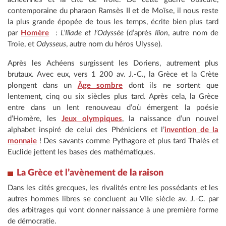
contemporaine du pharaon Ramsès II et de Moïse, il nous reste
la plus grande épopée de tous les temps, écrite bien plus tard
par
Homère
:
L’Iliade et l’Odyssée
(d’après
Ilion
, autre nom de
Troie, et
Odysseus
, autre nom du héros Ulysse).
Après les Achéens surgissent les Doriens, autrement plus
brutaux. Avec eux, vers 1 200 av. J.-C., la Grèce et la Crète
plongent dans un
Âge sombre
dont ils ne sortent que
lentement, cinq ou six siècles plus tard. Après cela, la Grèce
entre dans un lent renouveau d’où émergent la poésie
d’Homère, les
Jeux olympiques
, la naissance d’un nouvel
alphabet inspiré de celui des Phéniciens et l’
invention de la
monnaie
! Des savants comme Pythagore et plus tard Thalès et
Euclide jettent les bases des mathématiques.
La Grèce et l’avènement de la raison
Dans les cités grecques, les rivalités entre les possédants et les
autres hommes libres se concluent au VIIe siècle av. J.-C. par
des arbitrages qui vont donner naissance à une première forme
de démocratie.