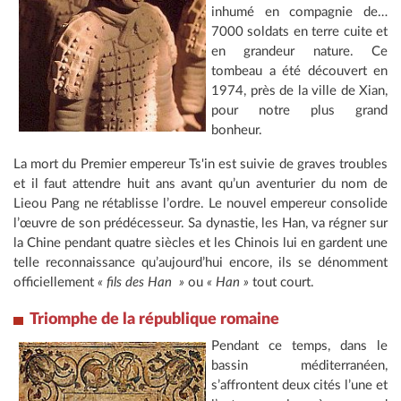
inhumé en compagnie de…
7000 soldats en terre cuite et
en grandeur nature. Ce
tombeau a été découvert en
1974, près de la ville de Xian,
pour notre plus grand
bonheur.
La mort du Premier empereur Ts'in est suivie de graves troubles
et il faut attendre huit ans avant qu’un aventurier du nom de
Lieou Pang ne rétablisse l’ordre. Le nouvel empereur consolide
l’œuvre de son prédécesseur. Sa dynastie, les Han, va régner sur
la Chine pendant quatre siècles et les Chinois lui en gardent une
telle reconnaissance qu’aujourd’hui encore, ils se dénomment
officiellement
« fils des Han »
ou
« Han »
tout court.
Triomphe de la république romaine
Pendant ce temps, dans le
bassin méditerranéen,
s’affrontent deux cités l’une et