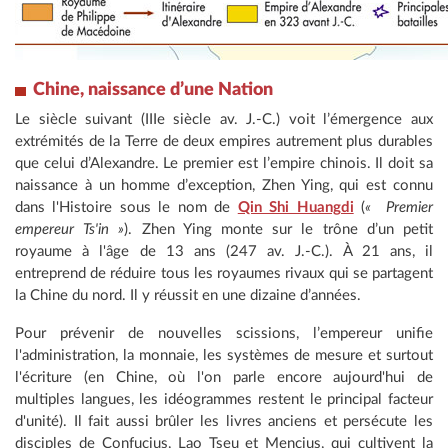
Chine, naissance d’une Nation
Le siècle suivant (IIIe siècle av. J.-C.) voit l’émergence aux
extrémités de la Terre de deux empires autrement plus durables
que celui d’Alexandre. Le premier est l’empire chinois. Il doit sa
naissance à un homme d’exception, Zhen Ying, qui est connu
dans l'Histoire sous le nom de
Qin Shi Huangdi
(
« Premier
empereur Ts'in »
). Zhen Ying monte sur le trône d’un petit
royaume à l'âge de 13 ans (247 av. J.-C.). À 21 ans, il
entreprend de réduire tous les royaumes rivaux qui se partagent
la Chine du nord. Il y réussit en une dizaine d’années.
Pour prévenir de nouvelles scissions, l’empereur unifie
l'administration, la monnaie, les systèmes de mesure et surtout
l'écriture (en Chine, où l'on parle encore aujourd'hui de
multiples langues, les idéogrammes restent le principal facteur
d'unité). Il fait aussi brûler les livres anciens et persécute les
disciples de Confucius, Lao Tseu et Mencius, qui cultivent la