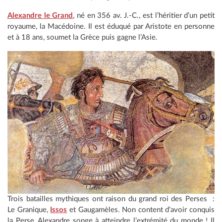
Alexandre le Grand
, né en 356 av. J.-C., est l’héritier d’un petit
royaume, la Macédoine. Il est éduqué par Aristote en personne
et à 18 ans, soumet la Grèce puis gagne l’Asie.
Trois batailles mythiques ont raison du grand roi des Perses :
Le Granique,
Issos
et Gaugamèles. Non content d’avoir conquis
la Perse, Alexandre songe à atteindre l’extrémité du monde ! Il