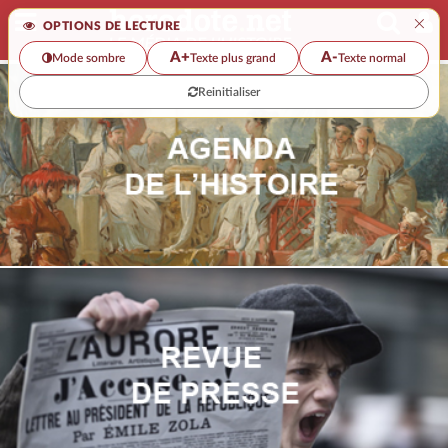
×
OPTIONS DE LECTURE
A+
A-
Mode sombre
Texte plus grand
Texte normal
Reinitialiser