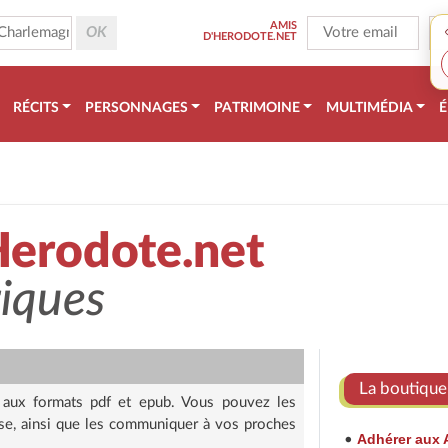
AMIS
D'HERODOTE.NET
RÉCITS
PERSONNAGES
PATRIMOINE
MULTIMÉDIA
É
Herodote.net
riques
La boutique 
s aux formats pdf et epub. Vous pouvez les
euse, ainsi que les communiquer à vos proches
Adhérer aux 
•