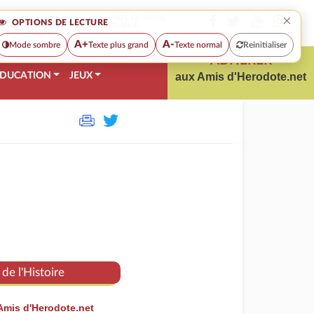
×
MOT DE PASSE
OPTIONS DE LECTURE
OUBLIÉ
A+
A-
Mode sombre
Texte plus grand
Texte normal
Reinitialiser
ADHÉRER
DUCATION
JEUX
aux Amis d'Herodote.net
de l'Histoire
Amis d'Herodote.net