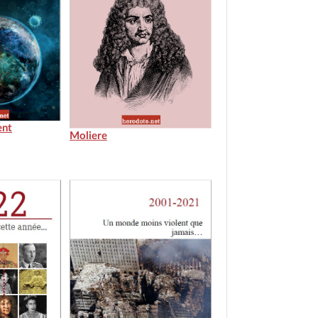
ent
Moliere