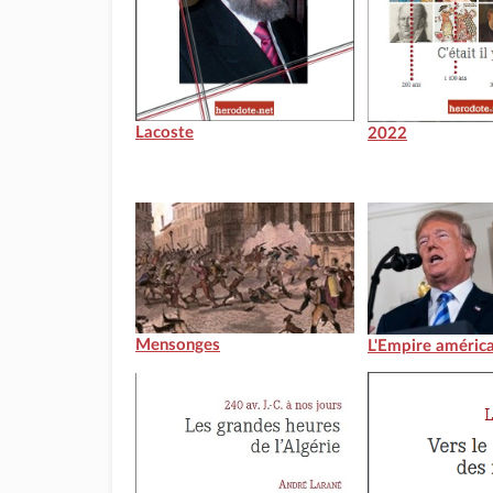
Lacoste
2022
Mensonges
L'Empire américa