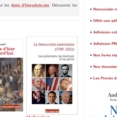
our les
Amis d'Herodote.net
. Découvrez les
Renouveler 
•
Offrir une a
•
Adhésion col
•
Adhésion P
•
Nos livres i
•
Nos documen
•
Les Procès de
•