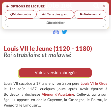
×
OPTIONS DE LECTURE
A+
A-
Mode sombre
Texte plus grand
Texte normal
Reinitialiser
>>
LOUIS VII LE JEUNE (1120 - 1180)
Louis VII le Jeune (1120 - 1180)
Roi atrabilaire et malavisé
Voir la version abrégée
Louis VII succède à 17 ans environ à son père
Louis VI le Gros
le 1er août 1137, quelques jours après avoir épousé à
Bordeaux la duchesse
Aliénor d'Aquitaine
. Celle-ci, qui a son
âge, lui apporte en dot la Guyenne, la Gascogne, le Poitou, le
Périgord, le Limousin...