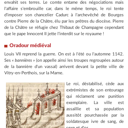
envahit ses terres. Le comte entame des négociations mais
l'affaire s'embrouille car, dans le même temps, le roi tente
d'imposer son chancelier Cadurc à l'archevêché de Bourges
contre Pierre de la Châtre, élu par les prêtres du diocèse. Pierre
de la Châtre se réfugie chez Thibaut de Champagne cependant
que le pape Innocent II jette l'interdit sur le royaume !
Oradour médiéval
Louis VII reprend la guerre. On est à l'été ou l'automne 1142.
Ses
« bannières »
(on appelle ainsi les troupes regroupées autour
de la bannière d'un vassal) arrivent devant la petite ville de
Vitry-en-Perthois, sur la Marne.
Le roi, déstabilisé, cède aux
extrémistes de son entourage
qui réclament une punition
exemplaire. La ville est
assaillie et sa population
aussitôt pourchassée par la
soldatesque ivre de sang, de
sexe et d'or.