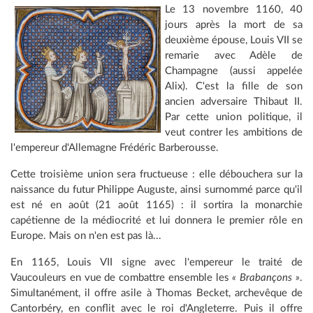
Le 13 novembre 1160, 40
jours après la mort de sa
deuxième épouse, Louis VII se
remarie avec Adèle de
Champagne (aussi appelée
Alix). C'est la fille de son
ancien adversaire Thibaut II.
Par cette union politique, il
veut contrer les ambitions de
l'empereur d'Allemagne Frédéric Barberousse.
Cette troisième union sera fructueuse : elle débouchera sur la
naissance du futur Philippe Auguste, ainsi surnommé parce qu'il
est né en août (21 août 1165) : il sortira la monarchie
capétienne de la médiocrité et lui donnera le premier rôle en
Europe. Mais on n'en est pas là...
En 1165, Louis VII signe avec l'empereur le traité de
Vaucouleurs en vue de combattre ensemble les
« Brabançons »
.
Simultanément, il offre asile à Thomas Becket, archevêque de
Cantorbéry, en conflit avec le roi d'Angleterre. Puis il offre