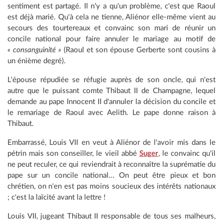
sentiment est partagé. Il n'y a qu'un problème, c'est que Raoul
est déjà marié. Qu'à cela ne tienne, Aliénor elle-même vient au
secours des tourtereaux et convainc son mari de réunir un
concile national pour faire annuler le mariage au motif de
« consanguinité »
(Raoul et son épouse Gerberte sont cousins à
un énième degré).
L'épouse répudiée se réfugie auprès de son oncle, qui n'est
autre que le puissant comte Thibaut II de Champagne, lequel
demande au pape Innocent II d'annuler la décision du concile et
le remariage de Raoul avec Aelith. Le pape donne raison à
Thibaut.
Embarrassé, Louis VII en veut à Aliénor de l'avoir mis dans le
pétrin mais son conseiller, le vieil abbé
Suger
, le convainc qu'il
ne peut reculer, ce qui reviendrait à reconnaître la suprématie du
pape sur un concile national... On peut être pieux et bon
chrétien, on n'en est pas moins soucieux des intérêts nationaux
; c'est la laïcité avant la lettre !
Louis VII, jugeant Thibaut II responsable de tous ses malheurs,