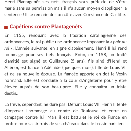
Henri Plantagenêt ses fiefs français sous prétexte de s'être
marié sans sa permission mais il n'a aucun moyen d'appliquer la
sentence ! Il se remarie de son côté avec Constance de Castille.
Capétiens contre Plantagenêts
En 1155, renouant avec la tradition carolingienne des
ordonnances, le roi publie une ordonnance imposant la
« paix du
roi »
. L'année suivante, en signe d'apaisement, Henri II lui rend
hommage pour ses fiefs français. Enfin, en 1158, un traité
d'amitié est signé et Guillaume (5 ans), fils aîné d'Henri et
Aliénor, est fiancé à Adélaïde (quelques mois), fille de Louis VII
et de sa nouvelle épouse. La fiancée apporte en dot le Vexin
normand. Elle est conduite à la cour d'Angleterre pour y être
élevée auprès de son beau-père. Elle y connaîtra un triste
destin...
La trêve, cependant, ne dure pas. Défiant Louis VII, Henri II tente
d'imposer l'hommage au comte de Toulouse et entre en
campagne contre lui. Mais il est battu et le roi de France en
profite pour saisir trois de ses châteaux dans le bassin parisien.