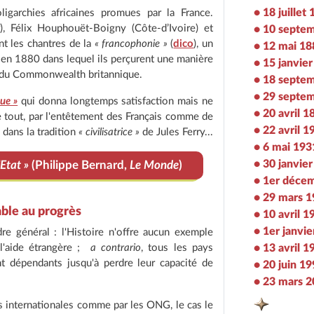
• 18 juillet
ligarchies africaines promues par la France.
), Félix Houphouët-Boigny (Côte-d’Ivoire) et
• 10 septe
t les chantres de la
« francophonie »
(
dico
), un
• 12 mai 18
en 1880 dans lequel ils perçurent une manière
• 15 janvie
t du Commonwealth britannique.
• 18 septe
• 29 septe
que »
qui donna longtemps satisfaction mais ne
• 20 avril 1
ue tout, par l'entêtement des Français comme de
• 22 avril 1
s dans la tradition
« civilisatrice »
de Jules Ferry...
• 6 mai 193
• 30 janvie
Etat »
(Philippe Bernard,
Le Monde
)
• 1er déce
• 29 mars 
able au progrès
• 10 avril 1
• 1er janvi
e général : l'Histoire n'offre aucun exemple
• 13 avril 1
 l'aide étrangère ;
a contrario
, tous les pays
t dépendants jusqu'à perdre leur capacité de
• 20 juin 1
• 23 mars 
ns internationales comme par les ONG, le cas le