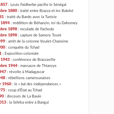
 1857
: Louis Faidherbe pacifie le Sénégal
mbre 1880
: traité entre Brazza et les Bateké
81
: traité du Bardo avec la Tunisie
r 1894
: reddition de Béhanzin, roi du Dahomey
mbre 1898
: reculade de Fachoda
mbre 1898
: capture de Samory Touré
899
: arrêt de la colonne Voulet-Chanoine
900
: conquête du Tchad
1
: Exposition coloniale
r 1943
: conférence de Brazzaville
mbre 1944
: massacre de Thiaroye
1947
: révolte à Madagascar
948
: rébellions camerounaises
er 1960
: le « bal des indépendances »
975
: coup d'État au Tchad
990
: discours de La Baule
2013
: la Séléka entre à Bangui