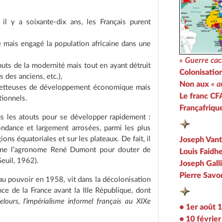
il y a soixante-dix ans, les Français purent
le mais engagé la population africaine dans une
« Guerre cac
ibuts de la modernité mais tout en ayant détruit
Colonisatio
s des anciens, etc.),
Non aux
« a
prometteuses de développement économique mais
Le franc CFA
tionnels.
Françafrique,
ous les atouts pour se développer rapidement :
ondance et largement arrosées, parmi les plus
ons équatoriales et sur les plateaux. De fait, il
Joseph Vanti
omme l’agronome René Dumont pour douter de
Louis Faidh
Seuil, 1962).
Joseph Gall
Pierre Savo
au pouvoir en 1958, vit dans la décolonisation
ce de la France avant la IIIe République, dont
lours, l'impérialisme informel français au XIXe
• 1er août 
• 10 févrie