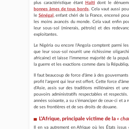
plus caractéristique étant
Haïti
dont le dénueme
bonnes âmes de tous bords
. Cela vaut aussi pou
le
Sénégal
, enfant chéri de la France, encensé pou
les moins avancés du monde. Cela vaut enfin pou
leur sous-sol (minerais, pétrole) et des redeva
exploitantes.
Le Nigéria ou encore l'Angola comptent parmi les
que leur sous-sol nourrit une richissime oligarchi
africaine) et laisse l'immense majorité de la popul
la guerre et les exactions comme dans la Républi
Il faut beaucoup de force d'âme à des gouvernants p
profit l'argent qui leur est offert. Cette force d'âm
d'Asie, assis sur des traditions millénaires et un
pouvoirs administratifs respectables et respectés.
années soixante, a su s'émanciper de ceux-ci et a r
de ses frontières et de ses droits de douane.
L'Afrique, principale victime de la
« cha
Il en va autrement en Afrique où les États issus