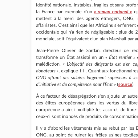
identité nationale. Instables, fragiles et sans pro
la France par exemple d'un
« roman national »
qu
mettent à la merci des agents étrangers, ONG, i
affairistes. C'est ainsi que les Africains s'enferren
occidentale qui n'a rien de négligeable : plus de 
mondiale, soit l’équivalent d'un plan Marshall par a
Jean-Pierre Olivier de Sardan, directeur de r
transforme un État assisté en un
« État rentier »
e
malédiction.
« L’objectif des dirigeants est d’en
donateurs »
, explique-t-il. Quant aux fonctionnaires
ONG offrant des salaires largement supérieurs à leu
d’initiative et de compétence pour l’État »
(
source
).
À ce facteur de désagrégation s'en ajoute un autre, 
des élites européennes dans les vertus du libr
européenne a ainsi multiplié les accords de libre-
ceux-ci sont inondés de produits de consommation
Il y a d'abord les vêtements mis au rebut par les
ONG, au point de ruiner les frêles usines textiles