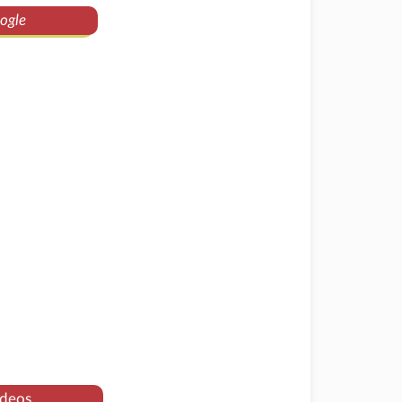
ogle
deos