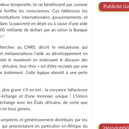
fondeur temporelle, ils ne bénéficient pas comme
Publicité
Go
i fortifie les consciences. Ces faiblesses les
nstitutions internationales, gouvernements et
t dans la pauvreté en dépit ou à cause d'une aide
200 milliards de dollars par an selon la Banque
n !
echerches au CNRS, décrit le mécanisme qui
t métamorphose l’aide au développement en
 capter le maximum en endossant le discours des
 africains, leur rêve
« est d’être recrutés par une
r traitement. Cette logique aboutit à une perte
plus grave s'il en est : la croyance fallacieuse
e-échange et d'une monnaie unique ! L'Union
échange avec les États africains, de sorte que
 en tous genres.
 Européens et généreusement distribués par les
 qui préexistaient en particulier en Afrique du
HerodoteVi