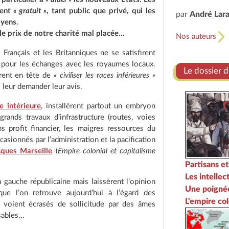
gent
« gratuit »
, tant public que privé, qui les
par
André Lar
oyens.
le prix de notre charité mal placée…
Nos auteurs
Français et les Britanniques ne se satisfirent
in pour les échanges avec les royaumes locaux.
Le dossier 
irent en tête de
« civiliser les races inférieures »
s leur demander leur avis.
e intérieure
, installèrent partout un embryon
grands travaux d’infrastructure (routes, voies
ns profit financier, les maigres ressources du
casionnés par l’administration et la pacification
cques Marseille
(
Empire colonial et capitalisme
Partisans et
Les intellec
 gauche républicaine mais laissèrent l’opinion
Une poignée
ue l’on retrouve aujourd’hui à l’égard des
L'empire col
e voient écrasés de sollicitude par des âmes
nsables…