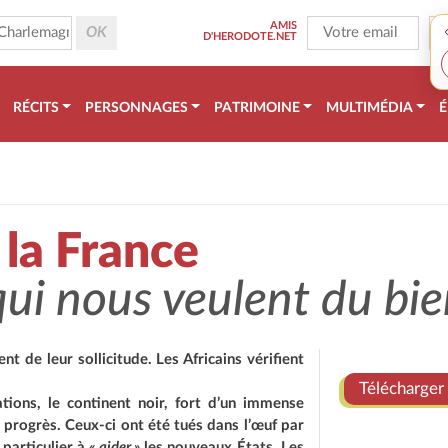
AMIS
D'HERODOTE.NET
RÉCITS
PERSONNAGES
PATRIMOINE
MULTIMÉDIA
É
 la France
qui nous veulent du bie
nt de leur sollicitude. Les Africains vérifient
Télécharger 
tions, le continent noir, fort d’un immense
s progrès. Ceux-ci ont été tués dans l’œuf par
particulier à
« aider »
les nouveaux États. Les