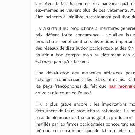
sud. Avec la
fast fashion
de très mauvaise qualité 
eux-mêmes ne veulent plus de ces vêtements. Au
être incinérés à l'air libre, occasionnant pollution de 
Il y a surtout les productions alimentaires géné
prix défiant toute concurrence : volailles issue
productions bénéficient de subventions important
des réseaux de distribution occidentaux et des ONG
nourrir à bon compte mais au détriment des ag
échouer quoi qu'ils fassent.
Une dévaluation des monnaies africaines pourr
échanges commerciaux des États africains. Ce
les pays francophones du fait que
leur monnaie
arrive sur le cours de l'euro !
Il y a plus grave encore : les importations mod
détournent de leurs productions nationales. Ils 
base de blé importé et découragent la production l
instillés par les firmes occidentales concourent aus
prétend ne consommer que du lait en brick et l