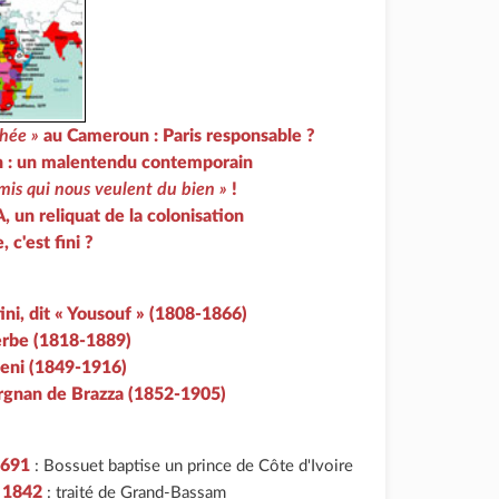
hée »
au Cameroun : Paris responsable ?
n : un malentendu contemporain
mis qui nous veulent du bien »
!
, un reliquat de la colonisation
 c'est fini ?
ni, dit « Yousouf » (1808-1866)
erbe (1818-1889)
ieni (1849-1916)
rgnan de Brazza (1852-1905)
1691
: Bossuet baptise un prince de Côte d'Ivoire
r 1842
: traité de Grand-Bassam