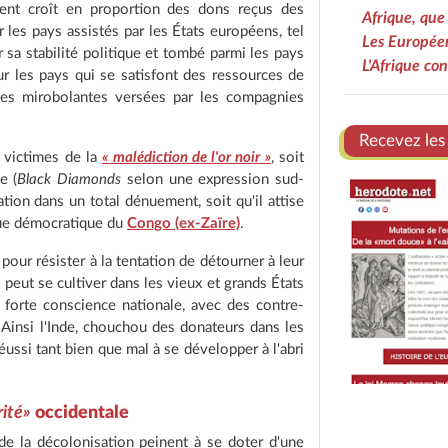
nt croît en proportion des dons reçus des
Afrique, que 
r les pays assistés par les États européens, tel
Les Européen
r sa stabilité politique et tombé parmi les pays
L'Afrique c
r les pays qui se satisfont des ressources de
nces mirobolantes versées par les compagnies
Recevez les
 victimes de la
« malédiction de l'or noir »
, soit
e (
Black Diamonds
selon une expression sud-
ation dans un total dénuement, soit qu'il attise
que démocratique du
Congo (ex-Zaïre)
.
our résister à la tentation de détourner à leur
e peut se cultiver dans les vieux et grands États
e forte conscience nationale, avec des contre-
 Ainsi l'Inde, chouchou des donateurs dans les
éussi tant bien que mal à se développer à l'abri
rité»
occidentale
 de la décolonisation peinent à se doter d'une