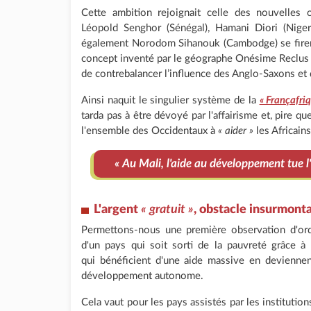
Cette ambition rejoignait celle des nouvelles o
Léopold Senghor (Sénégal), Hamani Diori (Niger
également Norodom Sihanouk (Cambodge) se firen
concept inventé par le géographe Onésime Reclus 
de contrebalancer l’influence des Anglo-Saxons e
Ainsi naquit le singulier système de la
« Françafri
tarda pas à être dévoyé par l'affairisme et, pire q
l'ensemble des Occidentaux à
« aider »
les Africain
« Au Mali, l'aide au développement tue l'
L'argent
« gratuit »
, obstacle insurmont
Permettons-nous une première observation d'ordr
d'un pays qui soit sorti de la pauvreté grâce à
qui bénéficient d'une aide massive en deviennen
développement autonome.
Cela vaut pour les pays assistés par les institutio