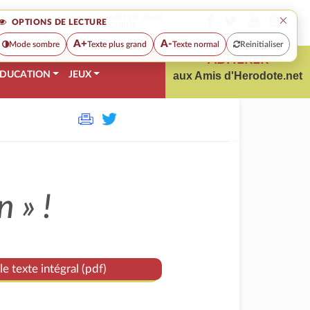
×
MOT DE PASSE
OPTIONS DE LECTURE
OUBLIÉ
A+
A-
Mode sombre
Texte plus grand
Texte normal
Reinitialiser
ADHÉRER
DUCATION
JEUX
aux Amis d'Herodote.net
n »
!
le texte intégral (pdf)