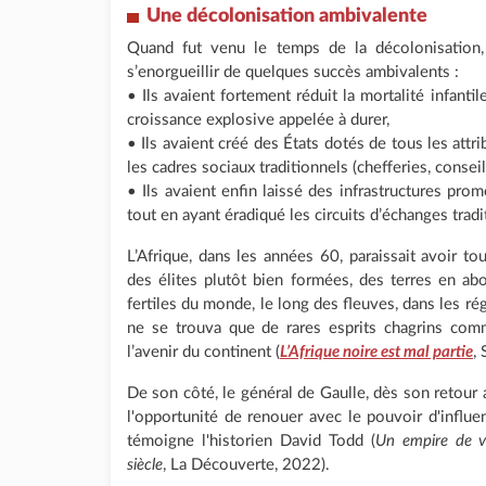
Une décolonisation ambivalente
Quand fut venu le temps de la décolonisation, 
s’enorgueillir de quelques succès ambivalents :
• Ils avaient fortement réduit la mortalité infanti
croissance explosive appelée à durer,
• Ils avaient créé des États dotés de tous les attr
les cadres sociaux traditionnels (chefferies, conseil
• Ils avaient enfin laissé des infrastructures 
tout en ayant éradiqué les circuits d’échanges tradi
L’Afrique, dans les années 60, paraissait avoir t
des élites plutôt bien formées, des terres en ab
fertiles du monde, le long des fleuves, dans les régi
ne se trouva que de rares esprits chagrins c
l’avenir du continent (
L’Afrique noire est mal partie
, 
De son côté, le général de Gaulle, dès son retour 
l'opportunité de renouer avec le pouvoir d'influen
témoigne l'historien David Todd (
Un empire de ve
siècle
, La Découverte, 2022).