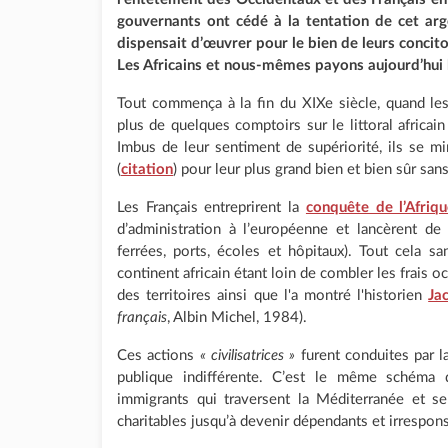
gouvernants ont cédé à la tentation de cet ar
dispensait d’œuvrer pour le bien de leurs concit
Les Africains et nous-mêmes payons aujourd’hui 
Tout commença à la fin du XIXe siècle, quand les 
plus de quelques comptoirs sur le littoral africa
Imbus de leur sentiment de supériorité, ils se m
(
citation
) pour leur plus grand bien et bien sûr san
Les Français entreprirent la
conquête de l’Afriqu
d’administration à l’européenne et lancèrent de 
ferrées, ports, écoles et hôpitaux). Tout cela sa
continent africain étant loin de combler les frais oc
des territoires ainsi que l'a montré l'historien
Ja
français
, Albin Michel, 1984).
Ces actions
« civilisatrices »
furent conduites par la
publique indifférente. C’est le même schéma q
immigrants qui traversent la Méditerranée et s
charitables jusqu’à devenir dépendants et irrespo