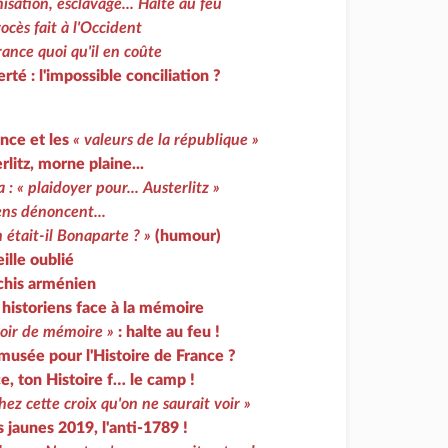
nisation, esclavage... Halte au feu
rocès fait à l'Occident
rance quoi qu'il en coûte
erté : l'impossible conciliation ?
ance et les
« valeurs de la république »
rlitz, morne plaine...
 : « plaidoyer pour... Austerlitz »
ens dénoncent...
 était-il Bonaparte ? »
(humour)
ille oublié
âchis arménien
 historiens face à la mémoire
oir de mémoire »
: halte au feu !
musée pour l'Histoire de France ?
e, ton Histoire f… le camp !
hez cette croix qu'on ne saurait voir »
s jaunes 2019, l'anti-1789 !