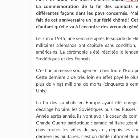
La commémoration de la fin des combats e
différentes façons dans les pays concernés. Mais
fait de cet anniversaire un jour férié chômé ! C
d'autant qu'elle va à l'encontre des vœux du génér
Le 7 mai 1945, une semaine après le suicide de Hitle
militaires allemands ont capitulé sans condition
américains. La cérémonie a été rééditée le lendema
Soviétiques et des Français.
C'est un immense soulagement dans toute l'Europe
Cette dernière a de très loin en effet payé le plus
plus de vingt millions de morts (cinquante à ce
Unis).
La fin des combats en Europe ayant été enreg
décalage horaire, les Soviétiques puis les Russes 
Année après année, ils vont avoir à coeur de comm
Grande Guerre patriotique : parade militaire géant
dans toutes les villes du pays et, depuis les a
derrière les militaires, c'est un défilé informel d