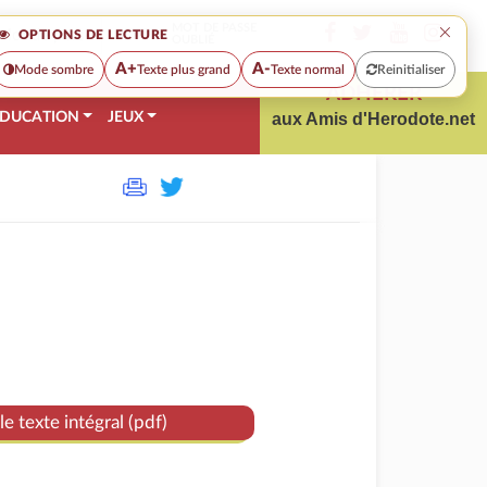
×
MOT DE PASSE
OPTIONS DE LECTURE
OUBLIÉ
A+
A-
Mode sombre
Texte plus grand
Texte normal
Reinitialiser
ADHÉRER
DUCATION
JEUX
aux Amis d'Herodote.net
le texte intégral (pdf)