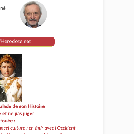
ané
d'Herodote.net
alade de son Histoire
et ne pas juger
afouée :
ncel culture : en finir avec l'Occident