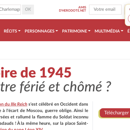
AMIS
D'HERODOTE.NET
RÉCITS
PERSONNAGES
PATRIMOINE
MULTIMÉDIA
É
oire de 1945
être férié et chômé ?
ion du
IIIe Reich
s'est célébré en Occident dans
e à l'écart de Moscou, guerre oblige. Ainsi le
Télécharger 
sées et rallumé la flamme du Soldat inconnu
adauds ! À la même heure, sur la place Saint-
ction du pape Léon XIV
...