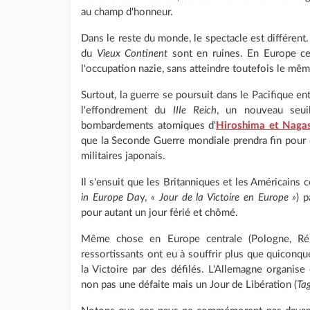
au champ d'honneur.
Dans le reste du monde, le spectacle est différent
du
Vieux Continent
sont en ruines. En Europe cen
l'occupation nazie, sans atteindre toutefois le mê
Surtout, la guerre se poursuit dans le Pacifique en
l'effondrement du
IIIe Reich
, un nouveau seuil
bombardements atomiques d'
Hiroshima et Naga
que la Seconde Guerre mondiale prendra fin pour 
militaires japonais.
Il s'ensuit que les Britanniques et les Américain
in Europe Da
y,
« Jour de la Victoire en Europe »
) p
pour autant un jour férié et chômé.
Même chose en Europe centrale (Pologne, Répub
ressortissants ont eu à souffrir plus que quiconque
la Victoire par des défilés. L'Allemagne organi
non pas une défaite mais un Jour de Libération (
Ta