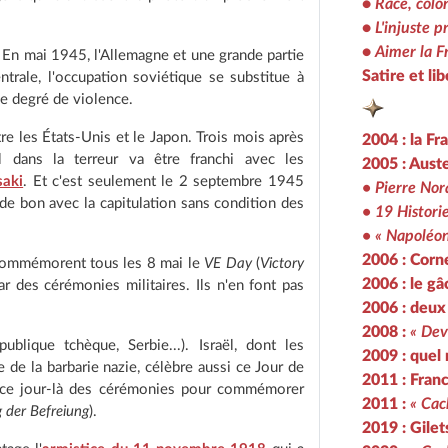
•
Race, colo
•
L'injuste p
•
Aimer la F
. En mai 1945, l'Allemagne et une grande partie
Satire et lib
trale, l'occupation soviétique se substitue à
me degré de violence.
tre les États-Unis et le Japon. Trois mois après
2004 : la Fr
 dans la terreur va être franchi avec les
2005 : Auste
saki
. Et c'est seulement le 2 septembre 1945
• Pierre Nora
de bon avec la capitulation sans condition des
• 19 Histori
• « Napoléon
2006 : Corne
s commémorent tous les 8 mai le
VE Day
(
Victory
2006 : le g
ar des cérémonies militaires. Ils n'en font pas
2006 : deux
2008 :
« Dev
lique tchèque, Serbie...). Israël, dont les
2009 : quel 
 de la barbarie nazie, célèbre aussi ce Jour de
2011 : Franc
se ce jour-là des cérémonies pour commémorer
2011 :
« Cac
g der Befreiung
).
2019 : Gilet