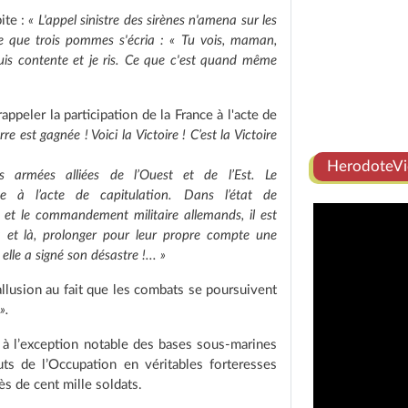
ite :
« L'appel sinistre des sirènes n'amena sur les
e que trois pommes s'écria : « Tu vois, maman,
e suis contente et je ris. Ce que c'est quand même
ppeler la participation de la France à l'acte de
re est gagnée ! Voici la Victoire ! C’est la Victoire
HerodoteVi
s armées alliées de l’Ouest et de l’Est. Le
e à l’acte de capitulation. Dans l’état de
 et le commandement militaire allemands, il est
a et là, prolonger pour leur propre compte une
lle a signé son désastre !... »
allusion au fait que les combats se poursuivent
».
e à l’exception notable des bases sous-marines
uts de l’Occupation en véritables forteresses
ès de cent mille soldats.