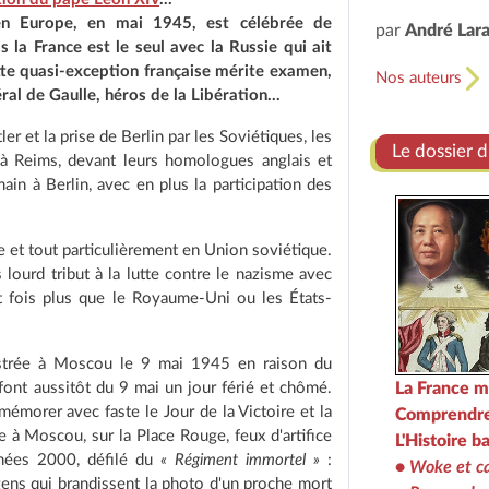
n Europe, en mai 1945, est célébrée de
par
André Lar
 la France est le seul avec la Russie qui ait
ette quasi-exception française mérite examen,
Nos auteurs
al de Gaulle, héros de la Libération...
r et la prise de Berlin par les Soviétiques, les
Le dossier 
, à Reims, devant leurs homologues anglais et
in à Berlin, avec en plus la participation des
 et tout particulièrement en Union soviétique.
 lourd tribut à la lutte contre le nazisme avec
nt fois plus que le Royaume-Uni ou les États-
istrée à Moscou le 9 mai 1945 en raison du
font aussitôt du 9 mai un jour férié et chômé.
La France m
émorer avec faste le Jour de la Victoire et la
Comprendre 
e à Moscou, sur la Place Rouge, feux d'artifice
L'Histoire b
nnées 2000, défilé du
« Régiment immortel »
:
•
Woke et ca
e gens qui brandissent la photo d'un proche mort