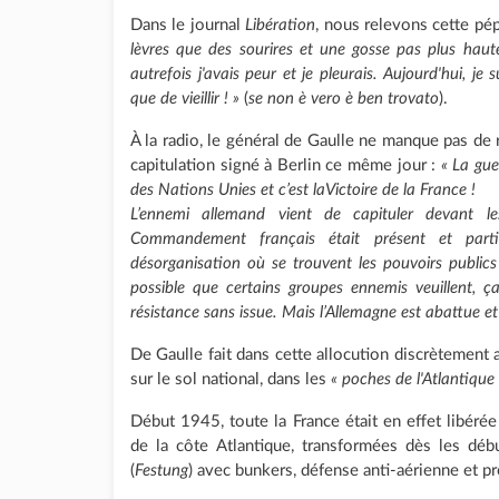
Dans le journal
Libération
, nous relevons cette pép
lèvres que des sourires et une gosse pas plus haut
autrefois j'avais peur et je pleurais. Aujourd'hui, j
que de vieillir ! »
(
se non è vero è ben trovato
).
À la radio, le général de Gaulle ne manque pas de ra
capitulation signé à Berlin ce même jour :
« La guer
des Nations Unies et c’est laVictoire de la France !
L’ennemi allemand vient de capituler devant le
Commandement français était présent et parti
désorganisation où se trouvent les pouvoirs publics
possible que certains groupes ennemis veuillent, ç
résistance sans issue. Mais l’Allemagne est abattue et e
De Gaulle fait dans cette allocution discrètement 
sur le sol national, dans les
« poches de l'Atlantique 
Début 1945, toute la France était en effet libéré
de la côte Atlantique, transformées dès les déb
(
Festung
) avec bunkers, défense anti-aérienne et pr