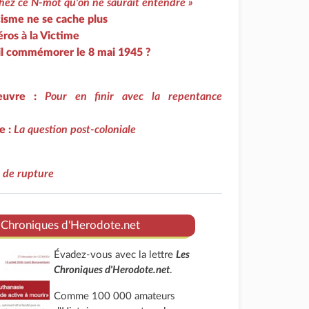
hez ce N-mot qu'on ne saurait entendre »
cisme ne se cache plus
éros à la Victime
-il commémorer le 8 mai 1945 ?
feuvre :
Pour en finir avec la repentance
e :
La question post-coloniale
 de rupture
 Chroniques d'Herodote.net
Évadez-vous avec la lettre
Les
Chroniques d'Herodote.net
.
Comme 100 000 amateurs