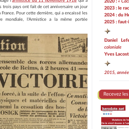
age l'
armistice du 11 novembre 1918
qui a
2020 :
« Cac
 trois pays ont fait de cet anniversaire un jour
2023 : le ra
a France. Pour cette dernière, qui a encaissé les
2024 : du H
re mondiale, l'Armistice a la même portée
2025 : faut
Daniel Le
coloniale
Yves Lacost
2015, année
Recevez les