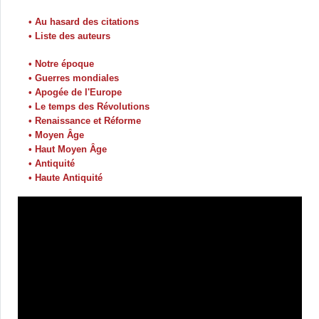
• Au hasard des citations
• Liste des auteurs
• Notre époque
• Guerres mondiales
• Apogée de l'Europe
• Le temps des Révolutions
• Renaissance et Réforme
• Moyen Âge
• Haut Moyen Âge
• Antiquité
• Haute Antiquité