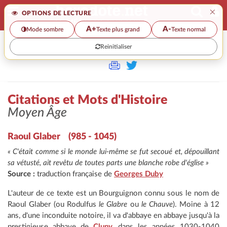
×
OPTIONS DE LECTURE
A+
A-
Mode sombre
Texte plus grand
Texte normal
Reinitialiser
>>
CITATIONS ET MOTS D'HISTOIRE
Citations et Mots d'Histoire
Moyen Âge
Raoul Glaber (985 - 1045)
« C'était comme si le monde lui-même se fut secoué et, dépouillant
sa vétusté, ait revêtu de toutes parts une blanche robe d'église »
Source :
traduction française de
Georges Duby
L'auteur de ce texte est un Bourguignon connu sous le nom de
Raoul Glaber (ou Rodulfus
le Glabre
ou
le Chauve
). Moine à 12
ans, d'une inconduite notoire, il va d'abbaye en abbaye jusqu'à la
prestigieuse abbaye de
Cluny
, dans les années 1030-1040