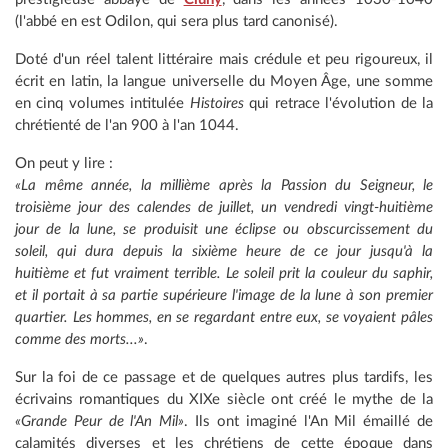
(l'abbé en est Odilon, qui sera plus tard canonisé).
Doté d'un réel talent littéraire mais crédule et peu rigoureux, il
écrit en latin, la langue universelle du Moyen Âge, une somme
en cinq volumes intitulée
Histoires
qui retrace l'évolution de la
chrétienté de l'an 900 à l'an 1044.
On peut y lire :
«La même année, la millième après la Passion du Seigneur, le
troisième jour des calendes de juillet, un vendredi vingt-huitième
jour de la lune, se produisit une éclipse ou obscurcissement du
soleil, qui dura depuis la sixième heure de ce jour jusqu'à la
huitième et fut vraiment terrible. Le soleil prit la couleur du saphir,
et il portait à sa partie supérieure l'image de la lune à son premier
quartier. Les hommes, en se regardant entre eux, se voyaient pâles
comme des morts...»
.
Sur la foi de ce passage et de quelques autres plus tardifs, les
écrivains romantiques du XIXe siècle ont créé le mythe de la
«Grande Peur de l'An Mil»
. Ils ont imaginé l'An Mil émaillé de
calamités diverses et les chrétiens de cette époque dans