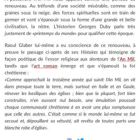
renouveau. Au tréfonds d'une société misérable, comme des
graines sous la neige, des forces spirituelles sont en train de
germer et vont s'épanouir sous la forme d'une grande et belle
civilisation, la nôtre. L'historien Georges Duby parle très
justement de
«printemps du monde»
pour qualifier cette époque.
Raoul Glaber lui-même a eu conscience de ce renouveau, à
preuve le passage ci-après de ses
Histoires
qui témoigne de
façon poétique de l'essor religieux aux alentours de l'
An Mil
,
tandis que l'
art roman
émerge et que s'épanouit la foi
chrétienne :
«Comme approchait la troisième année qui suivit l'An Mil, on vit
dans presque toute la terre, mais surtout en Italie et en Gaule,
rénover les basiliques des églises ; bien que la plupart, fort bien
construites, n'en eussent nul besoin, une émulation poussait
chaque communauté chrétienne à en avoir une plus somptueuse
que celle des autres. C'était comme si le monde lui-même se fut
secoué et, dépouillant sa vétusté, ait revêtu de toutes parts une
blanche robe d'église»
.