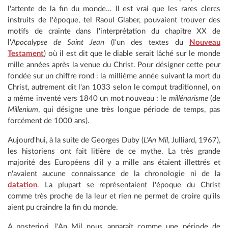
l'attente de la fin du monde... Il est vrai que les rares clercs
instruits de l'époque, tel Raoul Glaber, pouvaient trouver des
motifs de crainte dans l'interprétation du chapitre XX de
l'
Apocalypse de Saint Jean
(l'un des textes du
Nouveau
Testament
) où il est dit que le diable serait lâché sur le monde
mille années après la venue du Christ. Pour désigner cette peur
fondée sur un chiffre rond : la millième année suivant la mort du
Christ, autrement dit l'an 1033 selon le comput traditionnel, on
a même inventé vers 1840 un mot nouveau : le
millénarisme
(de
Millenium
, qui désigne une très longue période de temps, pas
forcément de 1000 ans).
Aujourd'hui, à la suite de Georges Duby (
L'An Mil
, Julliard, 1967),
les historiens ont fait litière de ce mythe. La très grande
majorité des Européens d'il y a mille ans étaient illettrés et
n'avaient aucune connaissance de la chronologie ni de la
datation
. La plupart se représentaient l'époque du Christ
comme très proche de la leur et rien ne permet de croire qu'ils
aient pu craindre la fin du monde.
A posteriori, l'An Mil nous apparaît comme une période de