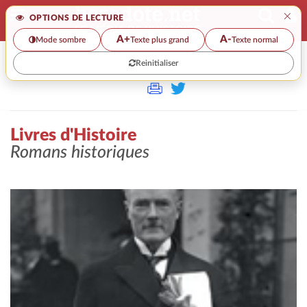
×
OPTIONS DE LECTURE
A+
A-
Mode sombre
Texte plus grand
Texte normal
Reinitialiser
>>
LIVRES D'HISTOIRE
Livres d'Histoire
Romans historiques