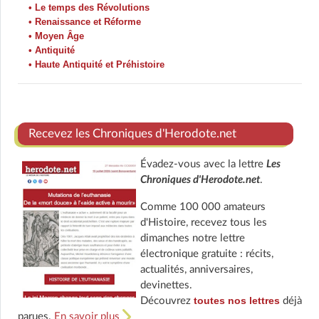
• Le temps des Révolutions
• Renaissance et Réforme
• Moyen Âge
• Antiquité
• Haute Antiquité et Préhistoire
Recevez les Chroniques d'Herodote.net
Évadez-vous avec la lettre
Les
Chroniques d'Herodote.net
.
Comme 100 000 amateurs
d'Histoire, recevez tous les
dimanches notre lettre
électronique gratuite : récits,
actualités, anniversaires,
devinettes.
toutes nos lettres
Découvrez
déjà
parues.
En savoir plus