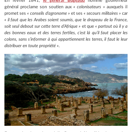
En février 1841,
le général Bugeaud
nommé gouverneur
général proclame son soutien aux
« colonisateurs »
auxquels il
promet ses
« conseils d'agronome »
et ses
« secours militaires »
car
« il faut que les Arabes soient soumis, que le drapeau de la France,
soit seul debout sur cette terre d’Afrique »
et que
« partout où il y a
des bonnes eaux et des terres fertiles, c’est là qu’il faut placer les
colons, sans s’informer à qui appartiennent les terres, il faut le leur
distribuer en toute propriété »
.