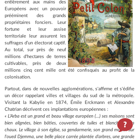
entièrement aux mains des
Européens avec un pouvoir
prééminent des grands
propriétaires fonciers. Leur
fortune et leur assise
territoriale leur assurent les
suffrages d’un électorat captif.
Au total, sur près de neuf
millions d'hectares de terres
cultivables, près de deux
millions cinq cent mille ont été confisqués au profit de la
colonisation.
Partout, dans de nouvelles agglomérations, s'affirme et s'édifie
un décor rappelant villes et villages du sud de la métropole.
Visitant la Kabylie en 1874, Émile Erckmann et Alexandre
Chatrian décrivent ces implantations européennes :
« L'Arba est un grand et beau village européen (…) ses maisons sont
bien alignées, bien bâties, couvertes de tuiles et blanchies à la
chaux. Le village à son église, sa gendarmerie, son grand moulin sur
l'oued Djemma, une belle place carrée plantée d'arbres, une grande