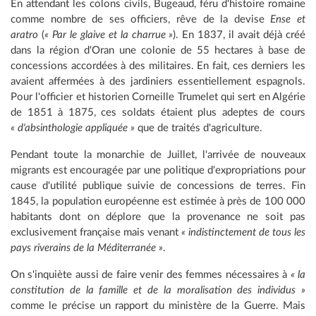
En attendant les colons civils, Bugeaud, féru d'histoire romaine
comme nombre de ses officiers, rêve de la devise
Ense et
aratro
(
« Par le glaive et la charrue »
). En 1837, il avait déjà créé
dans la région d'Oran une colonie de 55 hectares à base de
concessions accordées à des militaires. En fait, ces derniers les
avaient affermées à des jardiniers essentiellement espagnols.
Pour l'officier et historien Corneille Trumelet qui sert en Algérie
de 1851 à 1875, ces soldats étaient plus adeptes de cours
« d'absinthologie appliquée »
que de traités d'agriculture.
Pendant toute la monarchie de Juillet, l'arrivée de nouveaux
migrants est encouragée par une politique d'expropriations pour
cause d'utilité publique suivie de concessions de terres. Fin
1845, la population européenne est estimée à près de 100 000
habitants dont on déplore que la provenance ne soit pas
exclusivement française mais venant
« indistinctement de tous les
pays riverains de la Méditerranée »
.
On s'inquiète aussi de faire venir des femmes nécessaires à
« la
constitution de la famille et de la moralisation des individus »
comme le précise un rapport du ministère de la Guerre. Mais