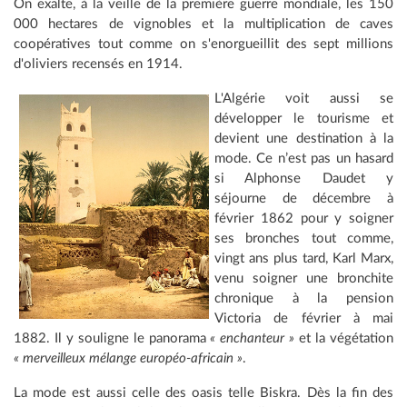
On exalte, à la veille de la première guerre mondiale, les 150
000 hectares de vignobles et la multiplication de caves
coopératives tout comme on s'enorgueillit des sept millions
d'oliviers recensés en 1914.
L'Algérie voit aussi se
développer le tourisme et
devient une destination à la
mode. Ce n’est pas un hasard
si Alphonse Daudet y
séjourne de décembre à
février 1862 pour y soigner
ses bronches tout comme,
vingt ans plus tard, Karl Marx,
venu soigner une bronchite
chronique à la pension
Victoria de février à mai
1882. Il y souligne le panorama
« enchanteur »
et la végétation
« merveilleux mélange européo-africain »
.
La mode est aussi celle des oasis telle Biskra. Dès la fin des