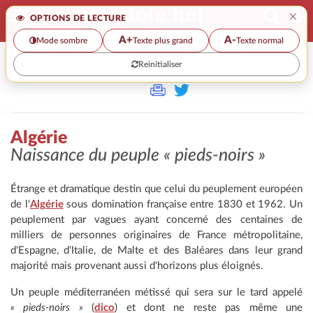
×
OPTIONS DE LECTURE
A+
A-
Mode sombre
Texte plus grand
Texte normal
Reinitialiser
>>
ALGÉRIE
Algérie
Naissance du peuple « pieds-noirs »
Étrange et dramatique destin que celui du peuplement européen
de l'
Algérie
sous domination française entre 1830 et 1962. Un
peuplement par vagues ayant concerné des centaines de
milliers de personnes originaires de France métropolitaine,
d'Espagne, d'Italie, de Malte et des Baléares dans leur grand
majorité mais provenant aussi d'horizons plus éloignés.
Un peuple méditerranéen métissé qui sera sur le tard appelé
« pieds-noirs »
(
dico
) et dont ne reste pas même une