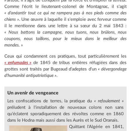
Partout, il s'agit de conquérir par la force et d'inspirer la terreur.
Comme l'écrit le lieutenant-colonel de Montagnac, il s'agit
« d'anéantir tout ce qui ne rampera pas à nos pieds comme des
chiens »
. Une œuvre à laquelle il s'emploie avec ferveur comme
il le mentionne dans une lettre à sa sœur du 2 mai 1843 :
« Nous battons la campagne, nous tuons, nous brûlons, nous
coupons, nous taillons, pour le mieux dans le meilleur des
mondes. »
Ceux qui condamnent ces pratiques, tout particulièrement les
« enfumades »
de 1845 de tribus entières réfugiées dans des
grottes sont traités par Bugeaud d'adeptes d'un
« dévergondage
d'humanité antipatriotique »
.
Un avenir de vengeance
Les confiscations de terres, la pratique du
« refoulement »
préludent à l'installation de nouveaux colons non sans
qu'éclatent sporadiquement des révoltes comme en 1860
dans le Hodna mais aussi dans les Aurès et le Sud Oranais.
Quittant l'Algérie en 1841,