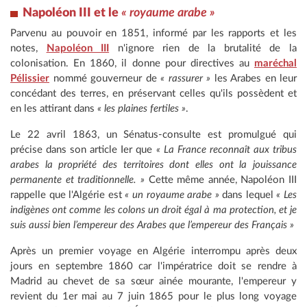
Napoléon III et le
« royaume arabe »
Parvenu au pouvoir en 1851, informé par les rapports et les
notes,
Napoléon III
n'ignore rien de la brutalité de la
colonisation. En 1860, il donne pour directives au
maréchal
Pélissier
nommé gouverneur de
« rassurer »
les Arabes en leur
concédant des terres, en préservant celles qu'ils possèdent et
en les attirant dans
« les plaines fertiles »
.
Le 22 avril 1863, un Sénatus-consulte est promulgué qui
précise dans son article Ier que
« La France reconnaît aux tribus
arabes la propriété des territoires dont elles ont la jouissance
permanente et traditionnelle. »
Cette même année, Napoléon III
rappelle que l'Algérie est
« un royaume arabe »
dans lequel
« Les
indigènes ont comme les colons un droit égal à ma protection, et je
suis aussi bien l’empereur des Arabes que l’empereur des Français »
Après un premier voyage en Algérie interrompu après deux
jours en septembre 1860 car l'impératrice doit se rendre à
Madrid au chevet de sa sœur ainée mourante, l'empereur y
revient du 1er mai au 7 juin 1865 pour le plus long voyage