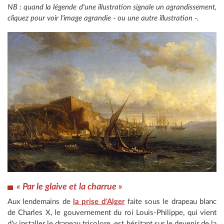
NB : quand la légende d'une illustration signale un agrandissement,
cliquez pour voir l'image agrandie - ou une autre illustration -.
« Par le glaive et la charrue »
Aux lendemains de
la prise d'Alger
faite sous le drapeau blanc
de Charles X, le gouvernement du roi Louis-Philippe, qui vient
d'y installer le drapeau tricolore, est hésitant sur le devenir de la