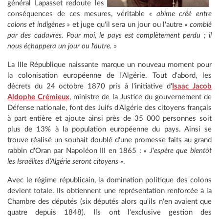
général Lapasset redoute les
conséquences de ces mesures, véritable
« abîme créé entre
colons et indigènes »
et juge qu'il sera un jour ou l'autre
« comblé
par des cadavres. Pour moi, le pays est complètement perdu ; il
nous échappera un jour ou l'autre. »
La IIIe République naissante marque un nouveau moment pour
la colonisation européenne de l'Algérie. Tout d'abord, les
décrets du 24 octobre 1870 pris à l'initiative d'
Isaac Jacob
Aldophe Crémieux
, ministre de la Justice du gouvernement de
Défense nationale, font des Juifs d'Algérie des citoyens français
à part entière et ajoute ainsi près de 35 000 personnes soit
plus de 13% à la population européenne du pays. Ainsi se
trouve réalisé un souhait doublé d'une promesse faits au grand
rabbin d'Oran par Napoléon III en 1865 :
« J'espère que bientôt
les Israélites d'Algérie seront citoyens »
.
Avec le régime républicain, la domination politique des colons
devient totale. Ils obtiennent une représentation renforcée à la
Chambre des députés (six députés alors qu'ils n'en avaient que
quatre depuis 1848). Ils ont l'exclusive gestion des