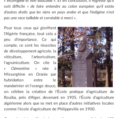
« incorrigible et non éducable »
. Et en conclusion, il regrette qu'il
soit difficile
« de faire entendre au colon européen qu'il existe
d'autres droits que les siens en pays arabe et que l'indigène n'est
pas une race taillable et corvéable à merci »
.
Pour tous ceux qui glorifient
l'Algérie française, tout cela a
peu d'importance. Ce qui
compte, ce sont les réussites
de développement agricole, la
viticulture, l'arboriculture,
l'agrumiculture. On cite la
« Clémentine »
née à
Misserghine en Oranie par
hybridation entre le
mandarinier et l'orange douce,
on célèbre la création de l’École pratique d’agriculture de
Rouiba, près d'Alger, devenant en 1905, l’École d’agriculture
algérienne alors que se met en place d’autres initiatives locales
comme l’école d’agriculture de Philippeville en 1900.