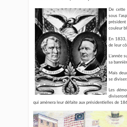
De cette 
sous l'asp
président
couleur bl
En 1833,
de leur cô
L'année s
sa bannièr
Mais deux
se diviser
Les
démo
diviseron
qui amènera leur défaite aux présidentielles de 18