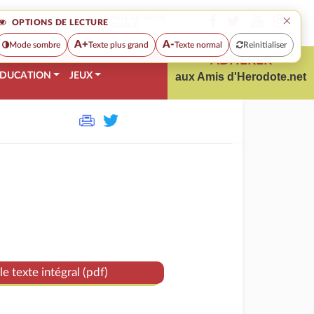
×
MOT DE PASSE
OPTIONS DE LECTURE
OUBLIÉ
A+
A-
Mode sombre
Texte plus grand
Texte normal
Reinitialiser
ADHÉRER
DUCATION
JEUX
aux Amis d'Herodote.net
le texte intégral (pdf)