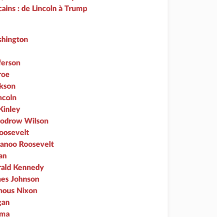
cains : de Lincoln à Trump
hington
ferson
roe
kson
ncoln
Kinley
odrow Wilson
oosevelt
lanoo Roosevelt
an
rald Kennedy
nes Johnson
hous Nixon
gan
ama