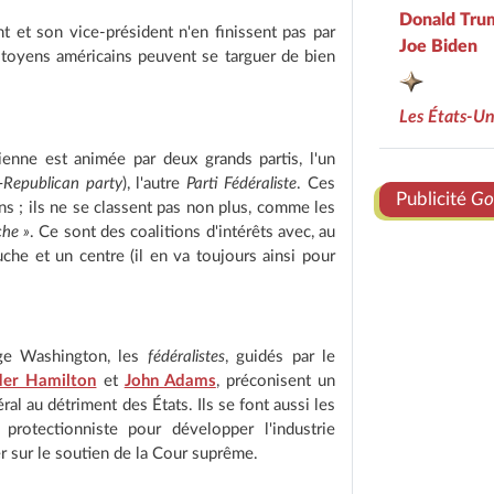
Donald Tru
t et son vice-président n'en finissent pas par
Joe Biden
citoyens américains peuvent se targuer de bien
Les États-Un
ienne est animée par deux grands partis, l'un
Republican party
), l'autre
Parti Fédéraliste
. Ces
Publicité
Go
ins ; ils ne se classent pas non plus, comme les
che »
. Ce sont des coalitions d'intérêts avec, au
uche et un centre (il en va toujours ainsi pour
ge Washington, les
fédéralistes
, guidés par le
der Hamilton
et
John Adams
, préconisent un
al au détriment des États. Ils se font aussi les
protectionniste pour développer l'industrie
r sur le soutien de la Cour suprême.