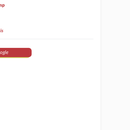
mp
is
ogle