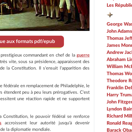
Les Républi
George Was
John Adams
Thomas Jef
ique aux formats pdf/epub
James Mon
Andrew Jac
e prestigieux commandant en chef de la
guerre
Abraham Li
 très vite, sous sa présidence, apparaissent des
William Mc
de la Constitution. Il s'ensuit l'apparition des
Thomas Wo
Theodore R
le fédérale en remplacement de Philadelphie, le
Franklin De
 étendent peu à peu leurs prérogatives. C'est
Harry Trum
essitent une réaction rapide et ne supportent
John Fitzge
Lyndon Bai
Richard Mil
a Constitution, le pouvoir fédéral se renforce
s
accroissent leur autorité jusqu'à devenir
Ronald Rea
t de la diplomatie mondiale.
Barack Ob