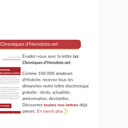
 Chroniques d'Herodote.net
Évadez-vous avec la lettre
Les
Chroniques d'Herodote.net
.
Comme 100 000 amateurs
d'Histoire, recevez tous les
dimanches notre lettre électronique
gratuite : récits, actualités,
anniversaires, devinettes.
toutes nos lettres
Découvrez
déjà
parues.
En savoir plus