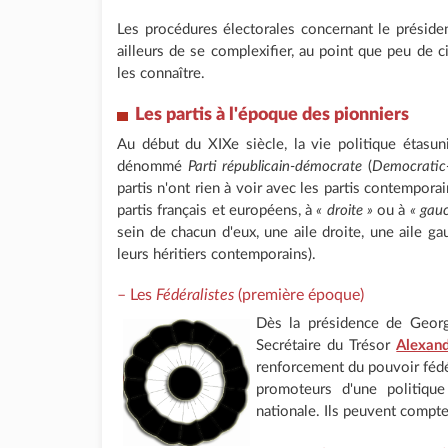
Les procédures électorales concernant le présiden
ailleurs de se complexifier, au point que peu de 
les connaître.
Les partis à l'époque des pionniers
Au début du XIXe siècle, la vie politique étasun
dénommé
Parti républicain-démocrate
(
Democratic-
partis n'ont rien à voir avec les partis contempora
partis français et européens, à
« droite »
ou à
« gau
sein de chacun d'eux, une aile droite, une aile ga
leurs héritiers contemporains).
– Les
Fédéralistes
(première époque)
Dès la présidence de Geor
Secrétaire du Trésor
Alexan
renforcement du pouvoir fédér
promoteurs d'une politique 
nationale. Ils peuvent compte