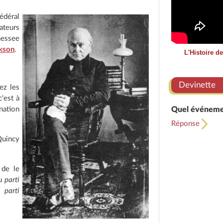
édéral
ateurs
nessee
kson
.
L'Histoire d
Devinette
ez les
'est à
nation
Quel événemen
Réponse
Quincy
 de le
du
parti
i
parti