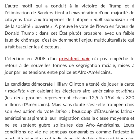
L’autre motif qui a conduit à la victoire de Trump et à
l'élimination de Sanders tient à l'exaspération d'une majorité de
citoyens face aux tromperies de l’utopie
« multiculturaliste »
et
de la société
« ouverte »
. À preuve le vote de l'Iowa en faveur de
Donald Trump : dans cet État plutôt prospère, avec un faible
taux de chômage, c'est évidemment l'enjeu multiculturaliste qui
a fait basculer les électeurs.
L’élection en 2008 d’un
président
noir
n’a pas empêché le
retour à de nouvelles formes de ségrégation raciale, mises à
jour par les tensions entre police et Afro-Américains.
La candidate démocrate Hillary Clinton a tenté de jouer la carte
« racialiste »
en cajolant les électeurs afro-américains et
latinos
(les deux groupes représentent chacun 12,5 à 15% des 320
millions d'Américains). Mais sans doute s’est-elle trompée dans
son évaluation du vote
latino
: beaucoup d’Étasuniens latino-
américains aspirent à leur intégration dans la classe moyenne et
ne se sentent guère solidaires des Afro-Américains. Leurs
conditions de vie ne sont pas comparables comme l'atteste la
mortalité infantile : cet indicateur-clé du bien-être est bien plus