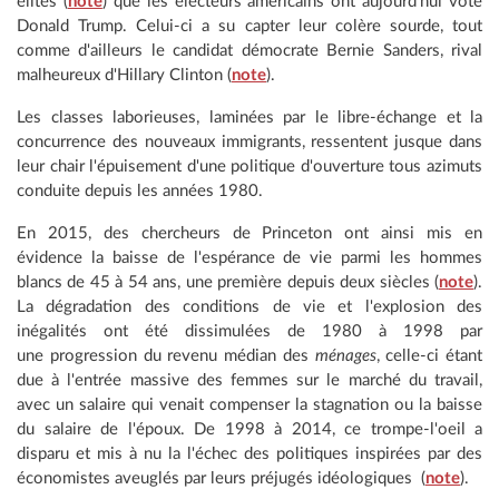
élites (
note
) que les électeurs américains ont aujourd'hui voté
Donald Trump. Celui-ci a su capter leur colère sourde, tout
comme d'ailleurs le candidat démocrate Bernie Sanders, rival
malheureux d'Hillary Clinton (
note
).
Les classes laborieuses, laminées par le libre-échange et la
concurrence des nouveaux immigrants, ressentent jusque dans
leur chair l'épuisement d'une politique d'ouverture tous azimuts
conduite depuis les années 1980.
En 2015, des chercheurs de Princeton ont ainsi mis en
évidence la baisse de l'espérance de vie parmi les hommes
blancs de 45 à 54 ans, une première depuis deux siècles (
note
).
La dégradation des conditions de vie et l'explosion des
inégalités ont été dissimulées de 1980 à 1998 par
une progression du revenu médian des
ménages
, celle-ci étant
due à l'entrée massive des femmes sur le marché du travail,
avec un salaire qui venait compenser la stagnation ou la baisse
du salaire de l'époux. De 1998 à 2014, ce trompe-l'oeil a
disparu et mis à nu la l'échec des politiques inspirées par des
économistes aveuglés par leurs préjugés idéologiques (
note
).