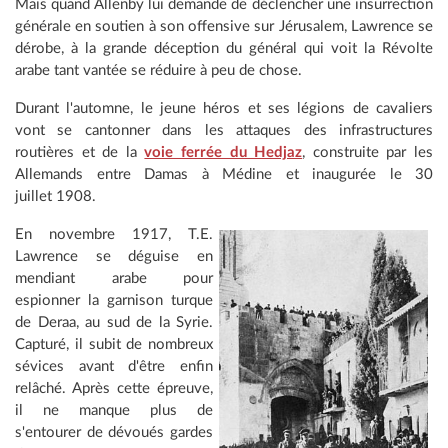
Mais quand Allenby lui demande de déclencher une insurrection
générale en soutien à son offensive sur Jérusalem, Lawrence se
dérobe, à la grande déception du général qui voit la Révolte
arabe tant vantée se réduire à peu de chose.
Durant l'automne, le jeune héros et ses légions de cavaliers
vont se cantonner dans les attaques des infrastructures
routières et de la
voie ferrée du Hedjaz
, construite par les
Allemands entre Damas à Médine et inaugurée le 30
juillet 1908.
En novembre 1917, T.E.
Lawrence se déguise en
mendiant arabe pour
espionner la garnison turque
de Deraa, au sud de la Syrie.
Capturé, il subit de nombreux
sévices avant d'être enfin
relâché. Après cette épreuve,
il ne manque plus de
s'entourer de dévoués gardes