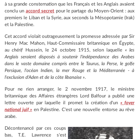
à sa grande consternation que les Français et les Anglais avaient
conclu un
accord secret
pour le partage du Moyen-Orient : aux
premiers le Liban et la Syrie, aux seconds la Mésopotamie (Irak)
et la Palestine.
Cet accord violait outrageusement la promesse adressée par Sir
Henry Mac Mahon, Haut-Commissaire britannique en Égypte,
au
chérif
Hussein, le 24 octobre 1915, selon laquelle
« les
Anglais seraient disposés à soutenir l'indépendance des Arabes
dans le vaste domaine compris entre le Taurus, la Perse, le golfe
Persique, l'océan Indien, la mer Rouge et la Méditerranée - à
l'exclusion d'Aden et de la côte libanaise »
.
Pour ne rien arranger, le 2 novembre 1917, le ministre
britannique des Affaires étrangères Lord Balfour a publié une
lettre ouverte par laquelle il promet la création d'un
« foyer
national juif »
en Palestine. C'est une nouvelle entorse au rêve
arabe.
Décontenancé par ces coups
bas, T.E. Lawrence s'est