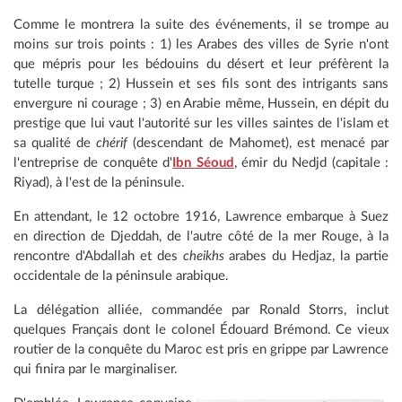
Comme le montrera la suite des événements, il se trompe au
moins sur trois points : 1) les Arabes des villes de Syrie n'ont
que mépris pour les bédouins du désert et leur préfèrent la
tutelle turque ; 2) Hussein et ses fils sont des intrigants sans
envergure ni courage ; 3) en Arabie même, Hussein, en dépit du
prestige que lui vaut l'autorité sur les villes saintes de l'islam et
sa qualité de
chérif
(descendant de Mahomet), est menacé par
l'entreprise de conquête d'
Ibn Séoud
, émir du Nedjd (capitale :
Riyad), à l'est de la péninsule.
En attendant, le 12 octobre 1916, Lawrence embarque à Suez
en direction de Djeddah, de l'autre côté de la mer Rouge, à la
rencontre d'Abdallah et des
cheikhs
arabes du Hedjaz, la partie
occidentale de la péninsule arabique.
La délégation alliée, commandée par Ronald Storrs, inclut
quelques Français dont le colonel Édouard Brémond. Ce vieux
routier de la conquête du Maroc est pris en grippe par Lawrence
qui finira par le marginaliser.