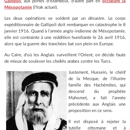
Gallipoli
, aux portes d'Istamboul, d'autre part en
occupant la
Mésopotamie
(l'Irak actuel).
Les deux opérations se soldent par un désastre. Le corps
expéditionnaire de Gallipoli doit rembarquer en catastrophe le 8
janvier 1916. Quand à l'armée anglo-indienne de Mésopotamie,
elle est contrainte à une reddition humiliante le 26 avril 1916,
alors que la guerre des tranchées bat son plein en Europe.
Au Caire, d'où les Anglais surveillent l'Orient, on décide faute
de mieux de soulever les
cheikhs
arabes contre les Turcs.
Justement, Hussein, le
chérif
de la Mecque, de l'illustre
famille des Hachémites, qui
descend du prophète
Mahomet, a fait l'année
précédente aux Anglais une
proposition en ce sens.
Il est disposé à rejeter la
tutelle ottomane et à