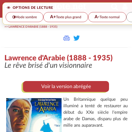
OPTIONS DE LECTURE
A+
A-
Mode sombre
Texte plus grand
Texte normal
>>
LAWRENCE D'ARABIE (1888 - 1935)
Lawrence d'Arabie (1888 - 1935)
Le rêve brisé d'un visionnaire
Voir la version abrégée
Un Britannique quelque peu
illuminé a tenté de restaurer au
début du XXe siècle l'empire
arabe de Damas, disparu plus de
mille ans auparavant.