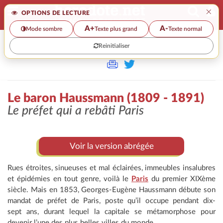
×
OPTIONS DE LECTURE
A+
A-
Mode sombre
Texte plus grand
Texte normal
Reinitialiser
>>
LE BARON HAUSSMANN (1809 - 1891)
Le baron Haussmann (1809 - 1891)
Le préfet qui a rebâti Paris
Voir la version abrégée
Rues étroites, sinueuses et mal éclairées, immeubles insalubres
et épidémies en tout genre, voilà le
Paris
du premier XIXème
siècle. Mais en 1853, Georges-Eugène Haussmann débute son
mandat de préfet de Paris, poste qu’il occupe pendant dix-
sept ans, durant lequel la capitale se métamorphose pour
devenir l’une des plus belles villes du monde.