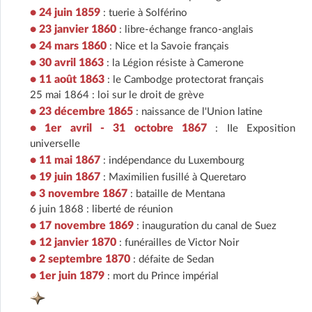
• 24 juin 1859
: tuerie à Solférino
• 23 janvier 1860
: libre-échange franco-anglais
• 24 mars 1860
: Nice et la Savoie français
• 30 avril 1863
: la Légion résiste à Camerone
• 11 août 1863
: le Cambodge protectorat français
25 mai 1864 : loi sur le droit de grève
• 23 décembre 1865
: naissance de l'Union latine
• 1er avril - 31 octobre 1867
: IIe Exposition
universelle
• 11 mai 1867
: indépendance du Luxembourg
• 19 juin 1867
: Maximilien fusillé à Queretaro
• 3 novembre 1867
: bataille de Mentana
6 juin 1868 : liberté de réunion
• 17 novembre 1869
: inauguration du canal de Suez
• 12 janvier 1870
: funérailles de Victor Noir
• 2 septembre 1870
: défaite de Sedan
• 1er juin 1879
: mort du Prince impérial