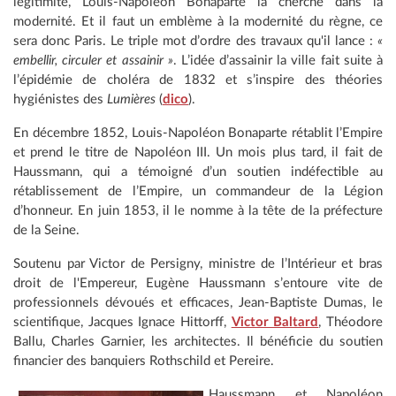
légitimité, Louis-Napoléon Bonaparte la cherche dans la
modernité. Et il faut un emblème à la modernité du règne, ce
sera donc Paris. Le triple mot d’ordre des travaux qu'il lance :
«
embellir, circuler et assainir »
. L’idée d’assainir la ville fait suite à
l’épidémie de choléra de 1832 et s’inspire des théories
hygiénistes des
Lumières
(
dico
).
En décembre 1852, Louis-Napoléon Bonaparte rétablit l’Empire
et prend le titre de Napoléon III. Un mois plus tard, il fait de
Haussmann, qui a témoigné d’un soutien indéfectible au
rétablissement de l’Empire, un commandeur de la Légion
d’honneur. En juin 1853, il le nomme à la tête de la préfecture
de la Seine.
Soutenu par Victor de Persigny, ministre de l’Intérieur et bras
droit de l'Empereur, Eugène Haussmann s’entoure vite de
professionnels dévoués et efficaces, Jean-Baptiste Dumas, le
scientifique, Jacques Ignace Hittorff,
Victor Baltard
, Théodore
Ballu, Charles Garnier, les architectes. Il bénéficie du soutien
financier des banquiers Rothschild et Pereire.
Haussmann et Napoléon