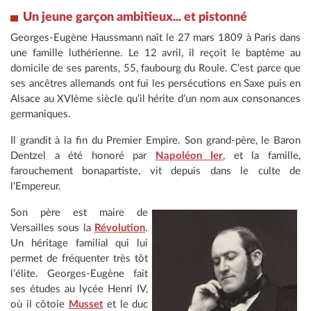
Un jeune garçon ambitieux... et pistonné
Georges-Eugène Haussmann naît le 27 mars 1809 à Paris dans
une famille luthérienne. Le 12 avril, il reçoit le baptême au
domicile de ses parents, 55, faubourg du Roule. C’est parce que
ses ancêtres allemands ont fui les persécutions en Saxe puis en
Alsace au XVIème siècle qu’il hérite d’un nom aux consonances
germaniques.
Il grandit à la fin du Premier Empire. Son grand-père, le Baron
Dentzel a été honoré par
Napoléon Ier
, et la famille,
farouchement bonapartiste, vit depuis dans le culte de
l'Empereur.
Son père est maire de
Versailles sous la
Révolution
.
Un héritage familial qui lui
permet de fréquenter très tôt
l’élite. Georges-Eugène fait
ses études au lycée Henri IV,
où il côtoie
Musset
et le duc