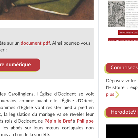
ête sur un
document pdf
. Ainsi pourrez-vous
er :
ivre numérique
Composez vo
Déposez votre e
l'Histoire : ex
es Carolingiens, l'Église d'Occident se voit
plus
erains, comme avant elle l'Église d'Orient,
hommes d'Église vont résister pied à pied en
HerodoteVi
t, la législation du mariage va se révéler leur
nds rois d'Occident, de
Pépin le Bref
à
Philippe
t les abbés sur leurs mœurs conjugales non
 mis au ban de la société.