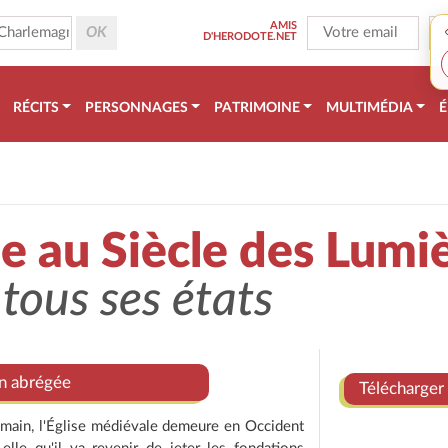
AMIS
D'HERODOTE.NET
RÉCITS
PERSONNAGES
PATRIMOINE
MULTIMÉDIA
É
 au Siècle des Lumi
tous ses états
on abrégée
Télécharger 
 romain, l'Église médiévale demeure en Occident