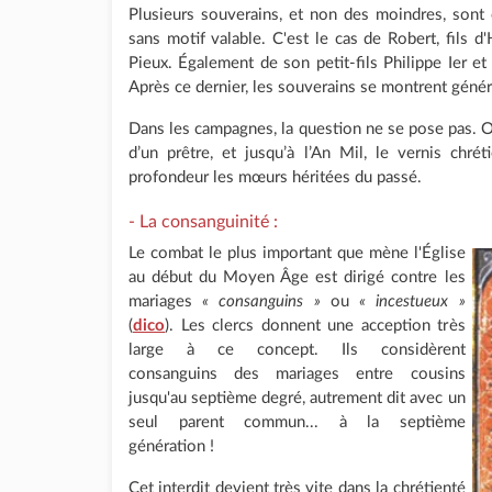
Plusieurs souverains, et non des moindres, son
sans motif valable. C'est le cas de Robert, fils
Pieux. Également de son petit-fils Philippe Ier et
Après ce dernier, les souverains se montrent génér
Dans les campagnes, la question ne se pose pas. O
d’un prêtre, et jusqu’à l’An Mil, le vernis chr
profondeur les mœurs héritées du passé.
- La consanguinité :
Le combat le plus important que mène l'Église
au début du Moyen Âge est dirigé contre les
mariages
« consanguins »
ou
« incestueux »
(
dico
). Les clercs donnent une acception très
large à ce concept. Ils considèrent
consanguins des mariages entre cousins
jusqu'au septième degré, autrement dit avec un
seul parent commun... à la septième
génération !
Cet interdit devient très vite dans la chrétienté