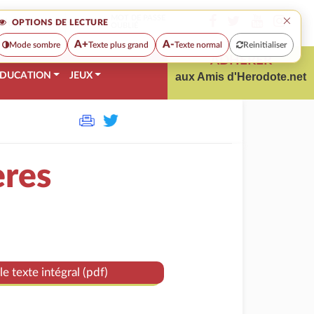
×
MOT DE PASSE
OPTIONS DE LECTURE
OUBLIÉ
A+
A-
Mode sombre
Texte plus grand
Texte normal
Reinitialiser
ADHÉRER
DUCATION
JEUX
aux Amis d'Herodote.net
ères
le texte intégral (pdf)