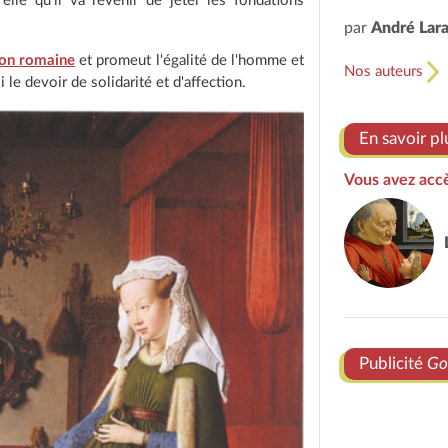
 elle qu'il va revenir de jeter les fondations
par
André Lar
tion romaine
et promeut l'égalité de l'homme et
Nos auteurs
le devoir de solidarité et d'affection.
En savoir pl
Vous avez accè
Publicité
Go