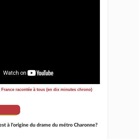
e France racontée à tous (en dix minutes chrono)
est à l'origine du drame du métro Charonne?