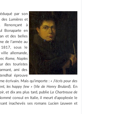
 éduqué par son
n des
Lumières
et
e. Renonçant à
sul Bonaparte en
an et des belles
nne de l'armée au
 1817, sous le
ville allemande,
avec
Rome, Naples
ur des touristes
armant, ami des
Stendhal éprouve
omme écrivain. Mais qu'importe :
« J'écris pour des
ent, les happy few »
(
Vie de Henry Brulard
). En
oir
, et dix ans plus tard, publie
La Chartreuse de
Nommé consul en Italie, il meurt d'apoplexie le
issant inachevés ses romans
Lucien Leuwen
et