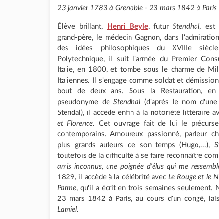
23 janvier 1783 à Grenoble - 23 mars 1842 à Paris
Élève brillant,
Henri Beyle
, futur
Stendhal
, est
grand-père, le médecin Gagnon, dans l'admiratio
des idées philosophiques du XVIIIe siècl
Polytechnique, il suit l'armée du Premier Con
Italie, en 1800, et tombe sous le charme de Mil
Italiennes. Il s'engage comme soldat et démissio
bout de deux ans. Sous la Restauration, en
pseudonyme de
Stendhal
(d'après le nom d'une 
Stendal), il accède enfin à la notoriété littéraire 
et Florence
. Cet ouvrage fait de lui le précurse
contemporains. Amoureux passionné, parleur ch
plus grands auteurs de son temps (Hugo,...), 
toutefois de la difficulté à se faire reconnaître c
amis inconnus, une poignée d'élus qui me ressembl
1829, il accède à la célébrité avec
Le Rouge et le N
Parme
, qu'il a écrit en trois semaines seulement. 
23 mars 1842 à Paris, au cours d'un congé, la
Lamiel
.