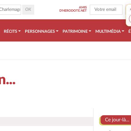
AMIS
D'HERODOTE.NET
RÉCITS
PERSONNAGES
PATRIMOINE
MULTIMÉDIA
É
...
Ce jour-là...