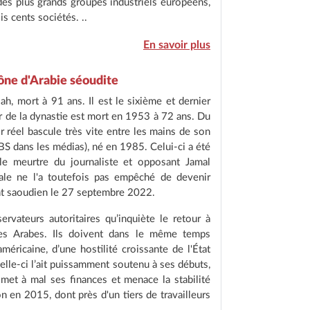
des plus grands groupes industriels européens,
s cents sociétés. ..
En savoir plus
rône d'Arabie séoudite
h, mort à 91 ans. Il est le sixième et dernier
r de la dynastie est mort en 1953 à 72 ans. Du
 réel bascule très vite entre les mains de son
BS dans les médias), né en 1985. Celui-ci a été
le meurtre du journaliste et opposant Jamal
ale ne l'a toutefois pas empêché de devenir
ent saoudien le 27 septembre 2022.
ervateurs autoritaires qu’inquiète le retour à
l des Arabes. Ils doivent dans le même temps
éricaine, d’une hostilité croissante de l'État
elle-ci l’ait puissamment soutenu à ses débuts,
 met à mal ses finances et menace la stabilité
n en 2015, dont près d'un tiers de travailleurs