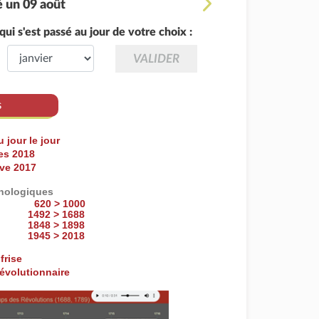
é un 09 août
ui s'est passé au jour de votre choix :
s
u jour le jour
res 2018
ive 2017
onologiques
620 > 1000
1492 > 1688
1848 > 1898
1945 > 2018
frise
révolutionnaire