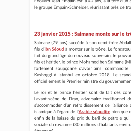
Edouard-Jean Empain est, à 40 ans, à la tête d’un 
le groupe Empain-Schneider, réunissant près de troi
23 janvier 2015 : Salmane monte sur le t
Salmane (79 ans) succède à son demi-frère Abdalla
fils d’
Ibn Séoud
à monter sur le trône. Le fondateu
fait du grand âge du nouveau souverain, le pouvoir
fils et héritier, le prince Mohamed ben Salmane (M
fortement soupçonné d'avoir ainsi commandité 
Kashoggi à Istanbul en octobre 2018. Le scand
officiellement le Premier ministre du gouvernem
Le roi et le prince héritier sont de fait des cons
l’avant-scène de l’Iran, adversaire traditionne
s’accommoder d’un refroidissement de l’alliance am
islamique à l’égard de l’
Arabie séoudite
bien que c
enfin de la baisse du prix du baril de pétrole qui
sociale du royaume (30 millions d'habitants enviro