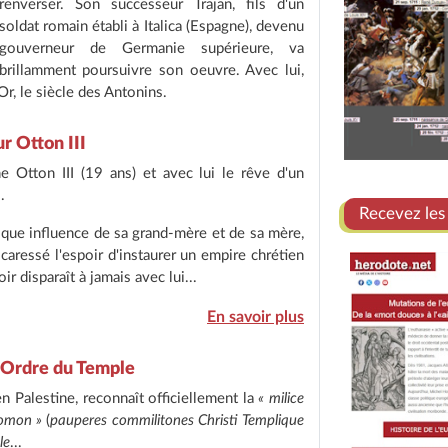
renverser. Son successeur Trajan, fils d'un
soldat romain établi à Italica (Espagne), devenu
gouverneur de Germanie supérieure, va
brillamment poursuivre son oeuvre. Avec lui,
r, le siècle des Antonins.
r Otton III
 Otton III (19 ans) et avec lui le rêve d'un
.
Recevez les
ique influence de sa grand-mère et de sa mère,
caressé l'espoir d'instaurer un empire chrétien
ir disparaît à jamais avec lui...
En savoir plus
 l'Ordre du Temple
n Palestine, reconnaît officiellement la
« milice
lomon »
(
pauperes commilitones Christi Templique
le
...