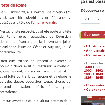
ça s'est pass
la tête de Rome
Découvrez ce q
Le 23 janvier 98, à la mort du vieux Nerva (72
ans), son fils adoptif Trajan (44 ans) lui
succède à la tête de
l'empire romain
.
Nerva, juriste respecté, avait été porté à la tête
Événement
de Rome après l'assassinat de Domitien,
dernier représentant de la la dynastie julio-
• L'Histoire a
claudienne issue de César et Auguste, le 18
• Anniversai
septembre 96.
• Rétrospect
Bien que malade et réticent à exercer le
• Frises chr
pouvoir, Nerva avait pu restaurer l'autorité du
-500 > 600
1000 > 1492
gouvernement, en accord avec le Sénat. Il
1688 > 1848
avait lutté contre la corruption et amélioré le
1898 > 1945
sort des classes populaires, toutes choses qui
• Créez votre 
cependant avaient déplu à sa garde
• Calendrier 
prétorienne.
Il meurt avant que celle-ci ait eu le temps de le