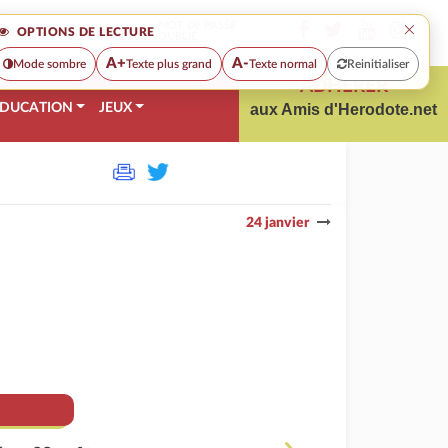
×
MOT DE PASSE
OPTIONS DE LECTURE
OUBLIÉ
A+
A-
Mode sombre
Texte plus grand
Texte normal
Reinitialiser
ADHÉRER
DUCATION
JEUX
aux Amis d'Herodote.net
24 janvier