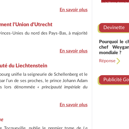
En savoir plus
rment l'Union d'Utrecht
Devinette
ovinces-Unies du nord des Pays-Bas, à majorité
Pourquoi le c
chef Weygan
En savoir plus
mondiale ?
Réponse
auté du Liechtenstein
ourg unifie la seigneurie de Schellenberg et le
Publicité
Go
par l’un de ses proches, le prince Johann Adam
 dès lors dénommée
« principauté impériale du
En savoir plus
ue
de Tocqueville, publie le premier tome de
La