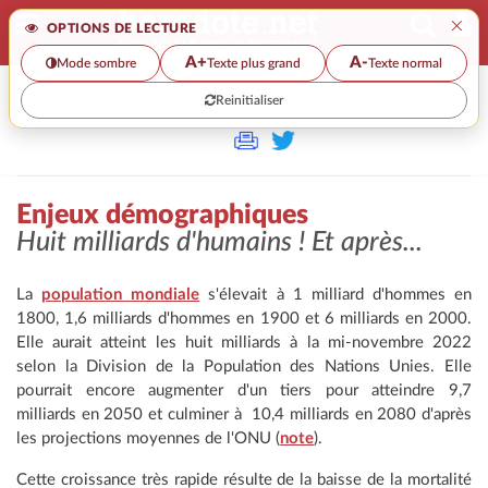
×
OPTIONS DE LECTURE
A+
A-
Mode sombre
Texte plus grand
Texte normal
Reinitialiser
>>
ENJEUX DÉMOGRAPHIQUES
Enjeux démographiques
Huit milliards d'humains ! Et après...
La
population mondiale
s'élevait à 1 milliard d'hommes en
1800, 1,6 milliards d'hommes en 1900 et 6 milliards en 2000.
Elle aurait atteint les huit milliards à la mi-novembre 2022
selon la Division de la Population des Nations Unies. Elle
pourrait encore augmenter d'un tiers pour atteindre 9,7
milliards en 2050 et culminer à 10,4 milliards en 2080 d'après
les projections moyennes de l'ONU (
note
).
Cette croissance très rapide résulte de la baisse de la mortalité