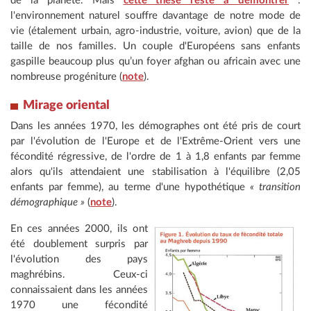
de la planète. Mais
cette thèse reste à démontrer
:
l'environnement naturel souffre davantage de notre mode de
vie (étalement urbain, agro-industrie, voiture, avion) que de la
taille de nos familles. Un couple d'Européens sans enfants
gaspille beaucoup plus qu’un foyer afghan ou africain avec une
nombreuse progéniture (
note
).
Mirage oriental
Dans les années 1970, les démographes ont été pris de court
par l'évolution de l'Europe et de l'Extrême-Orient vers une
fécondité régressive, de l'ordre de 1 à 1,8 enfants par femme
alors qu'ils attendaient une stabilisation à l'équilibre (2,05
enfants par femme), au terme d'une hypothétique
« transition
démographique »
(
note
).
En ces années 2000, ils ont
été doublement surpris par
l'évolution des pays
maghrébins. Ceux-ci
connaissaient dans les années
1970 une fécondité