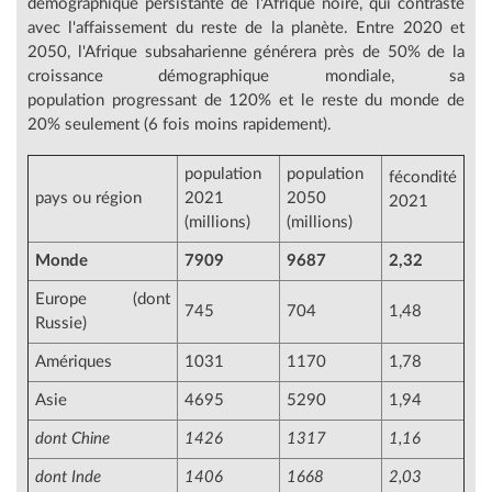
démographique persistante de l'Afrique noire, qui contraste
avec l'affaissement du reste de la planète. Entre 2020 et
2050, l'Afrique subsaharienne générera près de 50% de la
croissance démographique mondiale, sa
population progressant de 120% et le reste du monde de
20% seulement (6 fois moins rapidement).
population
population
fécondité
pays ou région
2021
2050
2021
(millions)
(millions)
Monde
7909
9687
2,32
Europe (dont
745
704
1,48
Russie)
Amériques
1031
1170
1,78
Asie
4695
5290
1,94
dont Chine
1426
1317
1,16
dont Inde
1406
1668
2,03