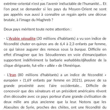
extrême-oriental n'est pas l'avenir inéluctable de l'humanité... Et
l'on peut se demander si les pays du Moyen-Orient ne sont
pas appelés eux aussi à connaître un regain après une décrue
brutale, à l'image du Maghreb ?
Deux pays méritent toute notre attention :
- L'
Arabie séoudite
(30 millions d'habitants) a vu son indice de
fécondité chuter en quinze ans de 6,4 à 2,3 enfants par femme,
ce qui laisse augurer des remous sous la
burqua
. Difficile en
effet d'imaginer que les Séoudiennes en voie d'émancipation
supportent indéfiniment la barbarie
wahabbite/djihadiste
de la
clique dirigeante, fut-elle
« alliée »
de l'Amérique.
- L'
Iran
(80 millions d'habitants) a un indice de fécondité
«
européen »
(1,69 enfants par femme en 2021), preuve de sa
grande proximité avec l'aire occidentale... Difficile de
concevoir que des sénateurs et un président américains rêvent
d'en découdre avec ce pays porteur d'une grande civilisation de
deux mille ans plus ancienne que la leur. Notons que les
Alaouites de Syrie, proches des chiites, ont une fécondité du