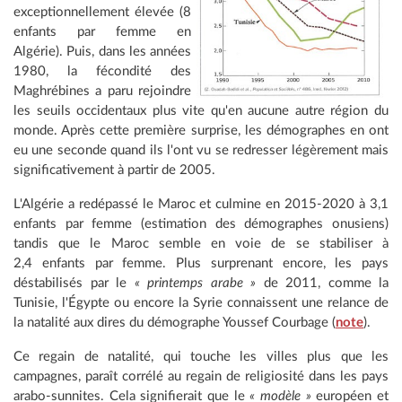
exceptionnellement élevée (8
enfants par femme en
Algérie). Puis, dans les années
1980, la fécondité des
Maghrébines a paru rejoindre
les seuils occidentaux plus vite qu'en aucune autre région du
monde. Après cette première surprise, les démographes en ont
eu une seconde quand ils l'ont vu se redresser légèrement mais
significativement à partir de 2005.
L'Algérie a redépassé le Maroc et culmine en 2015-2020 à 3,1
enfants par femme (estimation des démographes onusiens)
tandis que le Maroc semble en voie de se stabiliser à
2,4 enfants par femme. Plus surprenant encore, les pays
déstabilisés par le
« printemps arabe »
de 2011, comme la
Tunisie, l'Égypte ou encore la Syrie connaissent une relance de
la natalité aux dires du démographe Youssef Courbage (
note
).
Ce regain de natalité, qui touche les villes plus que les
campagnes, paraît corrélé au regain de religiosité dans les pays
arabo-sunnites. Cela signifierait que le
« modèle »
européen et