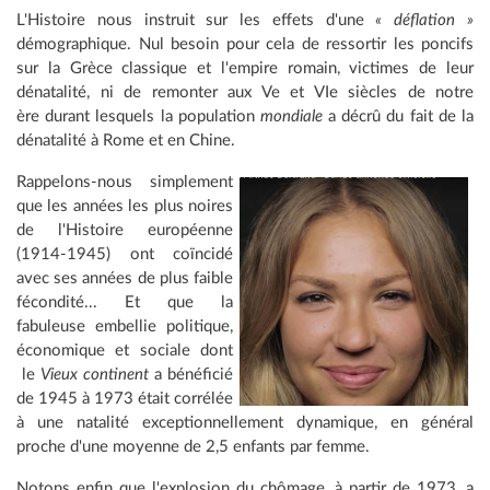
L'Histoire nous instruit sur les effets d'une
« déflation »
démographique. Nul besoin pour cela de ressortir les poncifs
sur la Grèce classique et l'empire romain, victimes de leur
dénatalité, ni de remonter aux Ve et VIe siècles de notre
ère durant lesquels la population
mondiale
a décrû du fait de la
dénatalité à Rome et en Chine.
Rappelons-nous simplement
que les années les plus noires
de l'Histoire européenne
(1914-1945) ont coïncidé
avec ses années de plus faible
fécondité... Et que la
fabuleuse embellie politique,
économique et sociale dont
le
Vieux continent
a bénéficié
de 1945 à 1973 était corrélée
à une natalité exceptionnellement dynamique, en général
proche d'une moyenne de 2,5 enfants par femme.
Notons enfin que l'explosion du chômage, à partir de 1973, a