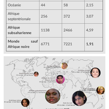
Océanie
44
58
2,15
Afrique
256
372
3,07
septentrionale
Afrique
1138
2466
4,59
subsaharienne
Mond
e
sauf
6771
7221
1,91
Afrique noire