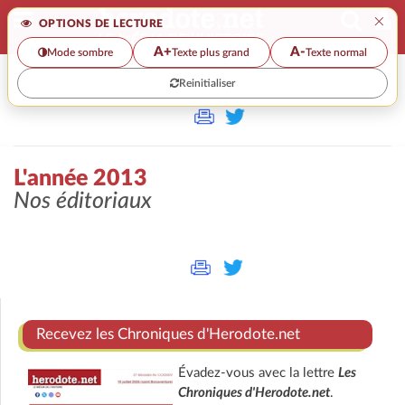
×
OPTIONS DE LECTURE
A+
A-
Mode sombre
Texte plus grand
Texte normal
Reinitialiser
>>
L'ANNÉE 2013
L'année 2013
Nos éditoriaux
Recevez les Chroniques d'Herodote.net
Évadez-vous avec la lettre
Les
Chroniques d'Herodote.net
.