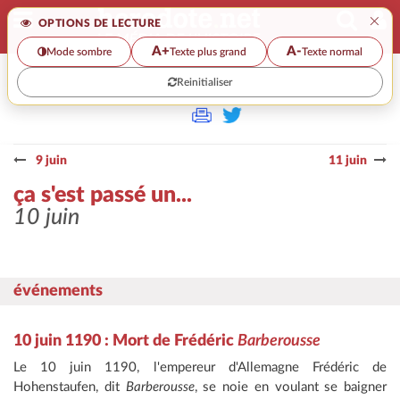
×
OPTIONS DE LECTURE
A+
A-
Mode sombre
Texte plus grand
Texte normal
Reinitialiser
>>
ÇA S'EST PASSÉ UN...
9 juin
11 juin
ça s'est passé un...
10 juin
événements
10 juin 1190 : Mort de Frédéric
Barberousse
Le 10 juin 1190, l'empereur d'Allemagne Frédéric de
Hohenstaufen, dit
Barberousse
, se noie en voulant se baigner