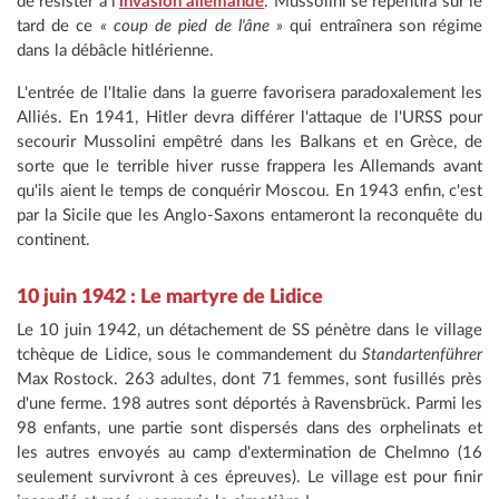
de résister à l'
invasion allemande
. Mussolini se repentira sur le
tard de ce
« coup de pied de l'âne »
qui entraînera son régime
dans la débâcle hitlérienne.
L'entrée de l'Italie dans la guerre favorisera paradoxalement les
Alliés. En 1941, Hitler devra différer l'attaque de l'URSS pour
secourir Mussolini empêtré dans les Balkans et en Grèce, de
sorte que le terrible hiver russe frappera les Allemands avant
qu'ils aient le temps de conquérir Moscou. En 1943 enfin, c'est
par la Sicile que les Anglo-Saxons entameront la reconquête du
continent.
10 juin 1942 : Le martyre de Lidice
Le 10 juin 1942, un détachement de
SS pénètre dans le village
tchèque de Lidice, sous le commandement du
Standartenführer
Max Rostock. 263 adultes, dont 71 femmes, sont fusillés près
d'une ferme. 198 autres sont déportés à Ravensbrück. Parmi les
98 enfants, une partie sont dispersés dans des orphelinats et
les autres envoyés au camp d'extermination de Chelmno (16
seulement survivront à ces épreuves). Le village est pour finir