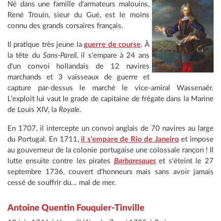
Né dans une famille d'armateurs malouins,
René Trouin, sieur du Gué, est le moins
connu des grands corsaires français.
Il pratique très jeune la
guerre de course
. À
la tête du
Sans-Pareil
, il s'empare à 24 ans
d'un convoi hollandais de 12 navires
marchands et 3 vaisseaux de guerre et
capture par-dessus le marché le vice-amiral Wassenaër.
L'exploit lui vaut le grade de capitaine de frégate dans la Marine
de Louis XIV, la
Royale
.
En 1707, il intercepte un convoi anglais de 70 navires au large
du Portugal. En 1711,
il s'empare de Rio de Janeiro
et impose
au gouverneur de la colonie portugaise une colossale rançon ! Il
lutte ensuite contre les pirates
Barbaresques
et s'éteint le 27
septembre 1736, couvert d'honneurs mais sans avoir jamais
cessé de souffrir du... mal de mer.
Antoine Quentin Fouquier-Tinville