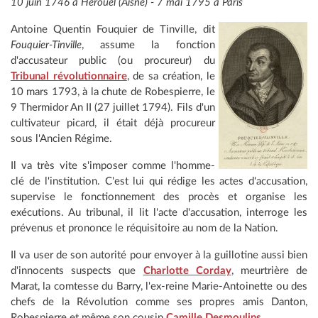
10 juin 1746 à Herouël (Aisne) - 7 mai 1795 à Paris
Antoine Quentin Fouquier de Tinville, dit
Fouquier-Tinville
, assume la fonction
d'accusateur public (ou procureur) du
Tribunal révolutionnaire
, de sa création, le
10 mars 1793, à la chute de Robespierre, le
9 Thermidor An II (27 juillet 1794). Fils d'un
cultivateur picard, il était déjà procureur
sous l'Ancien Régime.
Il va très vite s'imposer comme l'homme-
clé de l'institution. C'est lui qui rédige les actes d'accusation,
supervise le fonctionnement des procès et organise les
exécutions. Au tribunal, il lit l'acte d'accusation, interroge les
prévenus et prononce le réquisitoire au nom de la Nation.
Il va user de son autorité pour envoyer à la guillotine aussi bien
d'innocents suspects que
Charlotte Corday
, meurtrière de
Marat, la comtesse du Barry, l'ex-reine Marie-Antoinette ou des
chefs de la Révolution comme ses propres amis Danton,
Robespierre et même son cousin
Camille Desmoulins
.