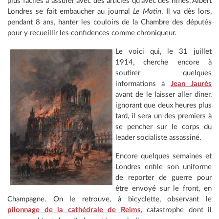
plus faciles à assurer avec des articles qu'avec des rimes, Albert
Londres se fait embaucher au journal
Le Matin
. Il va dès lors,
pendant 8 ans, hanter les couloirs de la Chambre des députés
pour y recueillir les confidences comme chroniqueur.
Le voici qui, le 31 juillet
1914, cherche encore à
soutirer quelques
informations à
Jean Jaurès
avant de le laisser aller dîner,
ignorant que deux heures plus
tard, il sera un des premiers à
se pencher sur le corps du
leader socialiste assassiné.
Encore quelques semaines et
Londres enfile son uniforme
de reporter de guerre pour
être envoyé sur le front, en
Champagne. On le retrouve, à bicyclette, observant le
pilonnage de la cathédrale de Reims
, catastrophe dont il