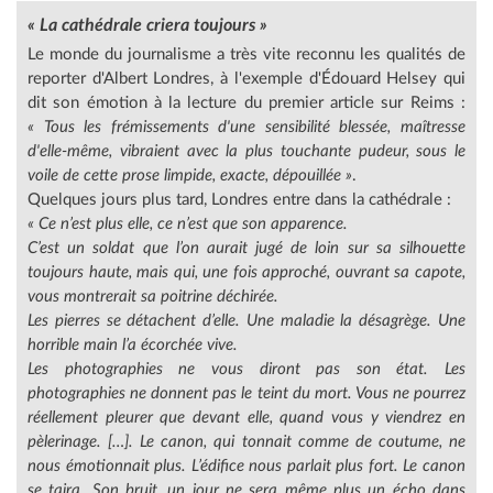
« La cathédrale criera toujours »
Le monde du journalisme a très vite reconnu les qualités de
reporter d'Albert Londres, à l'exemple d'Édouard Helsey qui
dit son émotion à la lecture du premier article sur Reims :
« Tous les frémissements d'une sensibilité blessée, maîtresse
d'elle-même, vibraient avec la plus touchante pudeur, sous le
voile de cette prose limpide, exacte, dépouillée »
.
Quelques jours plus tard, Londres entre dans la cathédrale :
« Ce n’est plus elle, ce n’est que son apparence.
C’est un soldat que l’on aurait jugé de loin sur sa silhouette
toujours haute, mais qui, une fois approché, ouvrant sa capote,
vous montrerait sa poitrine déchirée.
Les pierres se détachent d’elle. Une maladie la désagrège. Une
horrible main l’a écorchée vive.
Les photographies ne vous diront pas son état. Les
photographies ne donnent pas le teint du mort. Vous ne pourrez
réellement pleurer que devant elle, quand vous y viendrez en
pèlerinage. […]. Le canon, qui tonnait comme de coutume, ne
nous émotionnait plus. L’édifice nous parlait plus fort. Le canon
se taira. Son bruit, un jour ne sera même plus un écho dans