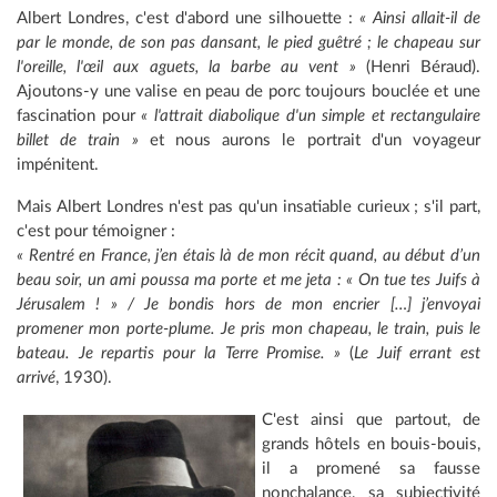
Albert Londres, c'est d'abord une silhouette :
« Ainsi allait-il de
par le monde, de son pas dansant, le pied guêtré ; le chapeau sur
l'oreille, l'œil aux aguets, la barbe au vent »
(Henri Béraud).
Ajoutons-y une valise en peau de porc toujours bouclée et une
fascination pour
« l'attrait diabolique d'un simple et rectangulaire
billet de train »
et nous aurons le portrait d'un voyageur
impénitent.
Mais Albert Londres n'est pas qu'un insatiable curieux ; s'il part,
c'est pour témoigner :
« Rentré en France, j’en étais là de mon récit quand, au début d’un
beau soir, un ami poussa ma porte et me jeta :
« On tue tes Juifs à
Jérusalem ! »
/ Je bondis hors de mon encrier […] j’envoyai
promener mon porte-plume. Je pris mon chapeau, le train, puis le
bateau. Je repartis pour la Terre Promise. »
(
Le Juif errant est
arrivé
, 1930).
C'est ainsi que partout, de
grands hôtels en bouis-bouis,
il a promené sa fausse
nonchalance, sa subjectivité