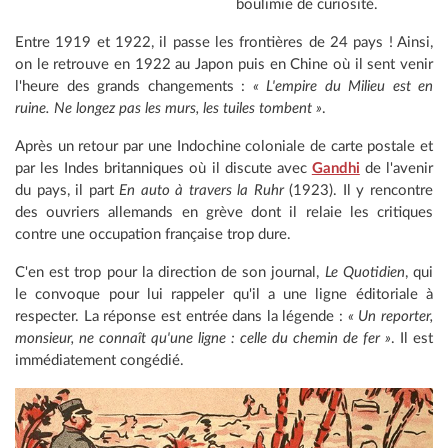
boulimie de curiosité.
Entre 1919 et 1922, il passe les frontières de 24 pays ! Ainsi,
on le retrouve en 1922 au Japon puis en Chine où il sent venir
l'heure des grands changements :
« L'empire du Milieu est en
ruine. Ne longez pas les murs, les tuiles tombent »
.
Après un retour par une Indochine coloniale de carte postale et
par les Indes britanniques où il discute avec
Gandhi
de l'avenir
du pays, il part
En auto à travers la Ruhr
(1923). Il y rencontre
des ouvriers allemands en grève dont il relaie les critiques
contre une occupation française trop dure.
C'en est trop pour la direction de son journal,
Le Quotidien
, qui
le convoque pour lui rappeler qu'il a une ligne éditoriale à
respecter. La réponse est entrée dans la légende :
« Un reporter,
monsieur, ne connaît qu'une ligne : celle du chemin de fer »
. Il est
immédiatement congédié.