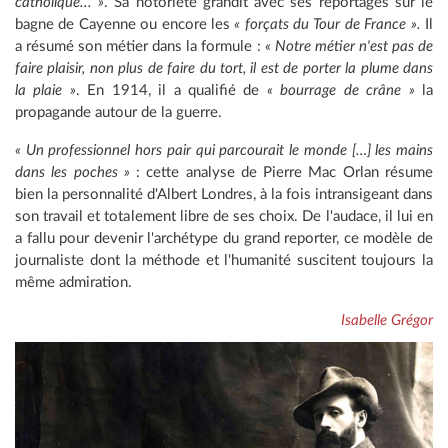
catholique... »
. Sa notoriété grandit avec ses reportages sur le
bagne de Cayenne ou encore les
« forçats du Tour de France ».
Il
a résumé son métier dans la formule :
« Notre métier n'est pas de
faire plaisir, non plus de faire du tort, il est de porter la plume dans
la plaie »
. En 1914, il a qualifié de
« bourrage de crâne »
la
propagande autour de la guerre.
« Un professionnel hors pair qui parcourait le monde […] les mains
dans les poches »
: cette analyse de Pierre Mac Orlan résume
bien la personnalité d'Albert Londres, à la fois intransigeant dans
son travail et totalement libre de ses choix. De l'audace, il lui en
a fallu pour devenir l'archétype du grand reporter, ce modèle de
journaliste dont la méthode et l'humanité suscitent toujours la
même admiration.
Isabelle Grégor