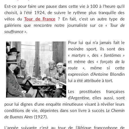
Est-ce pour faire une pause dans cette vie à 100 à l'heure qu'il
choisit, à l'été 1924, de suivre le rythme plus tranquille des
vélos du
Tour de France
? En fait, c'est un autre type de
galériens que rencontre notre journaliste sur ce
« Tour de
souffrance »
.
Pour lui qui n'a jamais fait le
moindre sport, ils sont des
« martyrs »
, des
« fantômes »
et même des
« forçats de la
route »
, même si cette
expression d’Antoine Blondin
lui a été attribuée à tort.
Les prostituées françaises
d'Argentine, elles aussi, sont
pour lui dignes d'une enquête minutieuse visant à révéler leurs
conditions de vie, dépeintes dans son livre à succès
Le Chemin
de Buenos Aires
(1927).
L'année suivante c'est au tour de l'Afrique francophone de