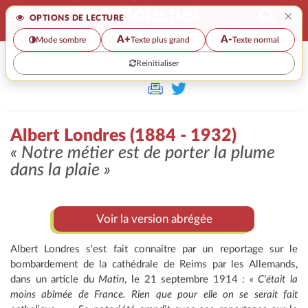
×
OPTIONS DE LECTURE
A+
A-
Mode sombre
Texte plus grand
Texte normal
Reinitialiser
>>
ALBERT LONDRES (1884 - 1932)
Albert Londres (1884 - 1932)
« Notre métier est de porter la plume
dans la plaie »
Voir la version abrégée
Albert Londres s'est fait connaître par un reportage sur le
bombardement de la cathédrale de Reims par les Allemands,
dans un article du
Matin
, le 21 septembre 1914 :
« C'était la
moins abîmée de France. Rien que pour elle on se serait fait