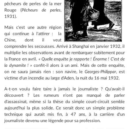
pêcheurs de perles de la mer
Rouge (
Pêcheurs de perles
,
1931).
Mais c'est une autre région
qui continue à l'attirer : la
Chine, dont il veut
comprendre les secousses. Arrivé à Shanghai en janvier 1932, il
multiplie les observations avant de rembarquer subitement pour
la France en avril.
« Quelle enquête je rapporte ! Énorme ! C'est de
la dynamite ! »
confit-il alors à un ami. Mais de cette enquête,
on ne saura jamais rien : son navire, le
Georges-Philippar
, est
victime d'un incendie au large d'Aden, la nuit du 16 mai 1932.
A-t-on voulu faire taire à jamais le journaliste ? Qu'avait-il
découvert ? Les rumeurs n'ont pas manqué de parler
d'assassinat, même si la thèse du simple court-circuit semble
aujourd'hui la plus solide. Ce serait donc un simple problème
technique qui aurait mis fin, à 47 ans, à la carrière d'un
journaliste devenu une légende pour sa profession.