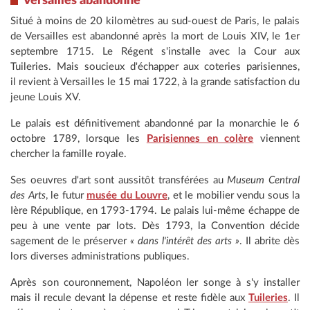
Versailles abandonné
Situé à moins de 20 kilomètres au sud-ouest de Paris, le palais
de Versailles est abandonné après la mort de Louis XIV, le 1er
septembre 1715. Le Régent s'installe avec la Cour aux
Tuileries. Mais soucieux d'échapper aux coteries parisiennes,
il revient à Versailles le 15 mai 1722, à la grande satisfaction du
jeune Louis XV.
Le palais est définitivement abandonné par la monarchie le 6
octobre 1789, lorsque les
Parisiennes en colère
viennent
chercher la famille royale.
Ses oeuvres d'art sont aussitôt transférées au
Museum
Central
des Arts
, le futur
musée du Louvre
, et le mobilier vendu sous la
Ière République, en 1793-1794. Le palais lui-même échappe de
peu à une vente par lots. Dès 1793, la Convention décide
sagement de le préserver
« dans l'intérêt des arts »
. Il abrite dès
lors diverses administrations publiques.
Après son couronnement, Napoléon Ier songe à s'y installer
mais il recule devant la dépense et reste fidèle aux
Tuileries
. Il