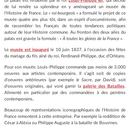
Le palais est réhabilité par le roi
Louis-Philippe Ier
, qui décide
de lui rendre sa splendeur en y aménageant un musée de
l'Histoire de France. Le
« roi-bourgeois »
a formulé le projet de ce
musée quatre ans plus tôt, dans un esprit d'oecuménisme, afin
de rassembler les Français de toutes tendances politiques
autour de leur Histoire commune. Au fronton des deux ailes du
palais est gravée la formule :
« À toutes les gloires de la France »
.
Le
musée est inauguré
le 10 juin 1837, à l'occasion des fêtes
du mariage du fils aîné du roi, Ferdinand-Philippe, duc d'Orléans.
Pour son musée, Louis-Philippe commande pas moins de 3.000
oeuvres aux artistes contemporains. Il s'agit soit de copies
d'oeuvres antérieures (par exemple
le Sacre
, par David), soit
d'oeuvres originales, qui vont garnir la
galerie des Batailles
.
Alimenté en particulier par des commandées à des peintres
contemporains,
Beaucoup de représentations iconographiques de l'Histoire de
France remontent à cette entreprise. Par exemple la reddition de
César à Alésia ou Philippe Auguste à la bataille de Bouvines.