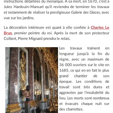
instructions détaillées du monarque. À sa mort, en 1670, c'est à
Jules Hardouin-Mansart qu'il reviendra de terminer les travaux
et notamment de réaliser la prestigieuse
Galerie des Glaces
, avec
vue sur les jardins.
La décoration intérieure est quant à elle confiée à
Charles Le
Brun
, premier peintre du roi. Après la mort de son protecteur
Colbert, Pierre Mignard prendra le relais.
Les travaux traînent en
longueur jusqu'à la fin du
règne, avec un maximum de
36 000 ouvriers sur le site en
1685, ce qui en en fait le plus
grand chantier de son
époque. Les conditions de
travail sont très dures et
aggravées par l'insalubrité du
lieu. Les morts sont nombreux
et évacués chaque nuit sur
des charrettes.