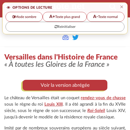
×
OPTIONS DE LECTURE
A+
A-
Mode sombre
Texte plus grand
Texte normal
Reinitialiser
>>
VERSAILLES DANS L'HISTOIRE DE FRANCE
Versailles dans l'Histoire de France
« À toutes les Gloires de la France »
Voir la version abrégée
Le château de Versailles était un coquet
rendez-vous de chasse
sous le règne du roi
Louis XIII
. Il a été agrandi à la fin du XVIIe
siècle, sous le règne de son successeur, le
Roi-Soleil
Louis XIV,
jusqu'à devenir le modèle de la résidence royale classique.
Imité par de nombreux souverains européens au siècle suivant,