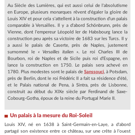
Au Siècle des Lumières, qui est aussi celui de l'absolutisme
en Europe, plusieurs monarques rêvent d'égaler la gloire de
Louis XIV et pour cela s'attellent à la construction d'un palais
comparable à Versailles. Il y a d'abord Schönbrunn, près de
Vienne, dont l'empereur Léopold Ier de Habsbourg lance la
construction peu après sa victoire de 1683 sur les Turcs. Il y
a aussi le palais de Caserte, près de Naples, justement
surnommé le
« Versailles italien »
. Le roi Charles III de
Bourbon, roi de Naples et de Sicile puis roi d'Espagne, en
lance la construction en 1750. Le palais sera achevé en
1780. Plus modestes sont le palais de
Sanssouci
, à Potsdam,
près de Berlin, dont le roi Frédéric II a fait sa résidence d'été,
et le Palais national de Pena, à Sintra, près de Lisbonne,
construit au début du XIXe siècle par Ferdinand de Saxe-
Cobourg-Gotha, époux de la reine du Portugal Marie II.
Un palais à la mesure du Roi-Soleil
Louis XIV, né en 1638 à Saint-Germain-en-Laye, a d'abord
partagé son existence entre ce château, sur une crête à l'ouest