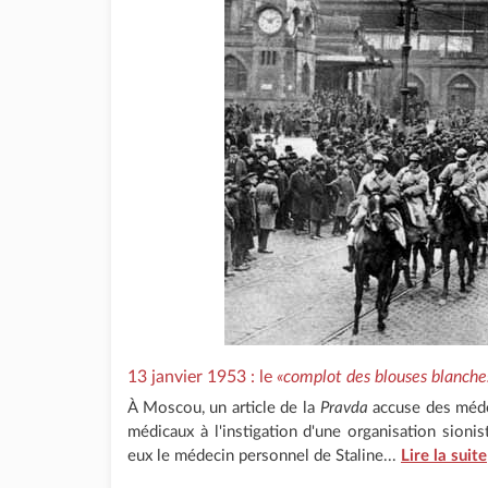
13 janvier 1953 : le
«complot des blouses blanche
À Moscou, un article de la
Pravda
accuse des médec
médicaux à l'instigation d'une organisation sionis
eux le médecin personnel de Staline...
Lire la suite