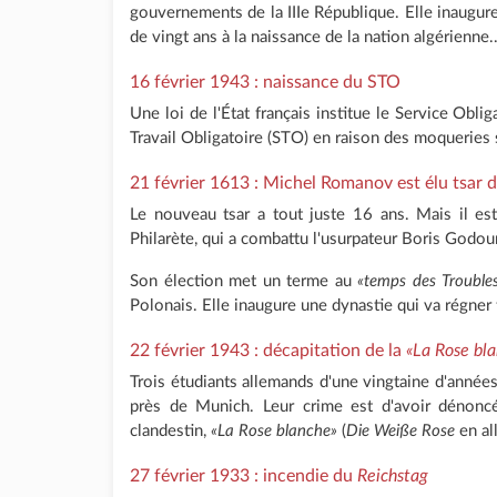
gouvernements de la IIIe République. Elle inaugu
de vingt ans à la naissance de la nation algérienne.
16 février 1943 : naissance du STO
Une loi de l'État français institue le Service Oblig
Travail Obligatoire (STO) en raison des moqueries s
21 février 1613 : Michel Romanov est élu tsar d
Le nouveau tsar a tout juste 16 ans. Mais il est
Philarète, qui a combattu l'usurpateur Boris Godo
Son élection met un terme au
«temps des Trouble
Polonais. Elle inaugure une dynastie qui va régner t
22 février 1943 : décapitation de la
«La Rose bl
Trois étudiants allemands d'une vingtaine d'années
près de Munich. Leur crime est d'avoir dénon
clandestin,
«La Rose blanche»
(
Die Weiße Rose
en al
27 février 1933 : incendie du
Reichstag