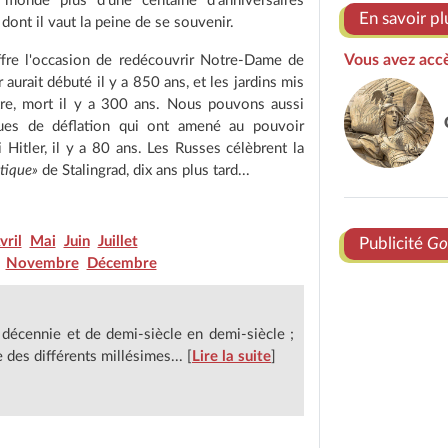
monde plus d'une centaine d'anniversaires
En savoir pl
dont il vaut la peine de se souvenir.
Vous avez accè
fre l'occasion de redécouvrir Notre-Dame de
r aurait débuté il y a 850 ans, et les jardins mis
re, mort il y a 300 ans. Nous pouvons aussi
iques de déflation qui ont amené au pouvoir
Hitler, il y a 80 ans. Les Russes célèbrent la
otique»
de Stalingrad, dix ans plus tard...
vril
Mai
Juin
Juillet
Publicité
Go
Novembre
Décembre
 décennie et de demi-siècle en demi-siècle ;
des différents millésimes... [
Lire la suite
]