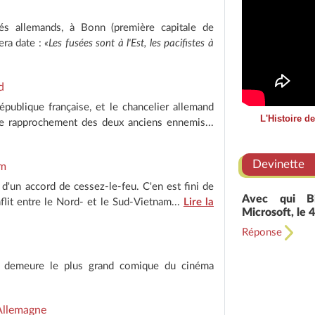
tés allemands, à Bonn (première capitale de
era date :
«Les fusées sont à l'Est, les pacifistes à
d
épublique française, et le chancelier allemand
L'Histoire d
e rapprochement des deux anciens ennemis...
Devinette
am
d'un accord de cessez-le-feu. C'en est fini de
Avec qui Bi
flit entre le Nord- et le Sud-Vietnam...
Lire la
Microsoft, le 4
Réponse
se demeure le plus grand comique du cinéma
'Allemagne