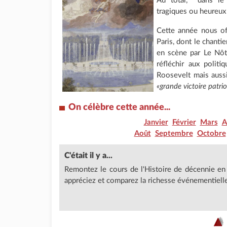
Au total, dans le 
tragiques ou heureux 
Cette année nous of
Paris, dont le chantie
en scène par Le Nôt
réfléchir aux polit
Roosevelt mais aussi 
«grande victoire patri
On célèbre
cette année...
Janvier
Février
Mars
A
Août
Septembre
Octobre
C'était il y a...
Remontez le cours de l'Histoire de décennie en
appréciez et comparez la richesse événementielle 