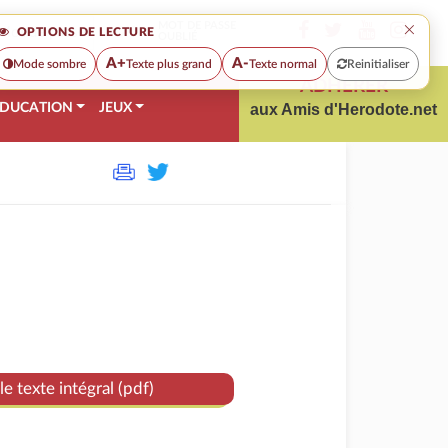
×
MOT DE PASSE
OPTIONS DE LECTURE
OUBLIÉ
A+
A-
Mode sombre
Texte plus grand
Texte normal
Reinitialiser
ADHÉRER
DUCATION
JEUX
aux Amis d'Herodote.net
le texte intégral (pdf)