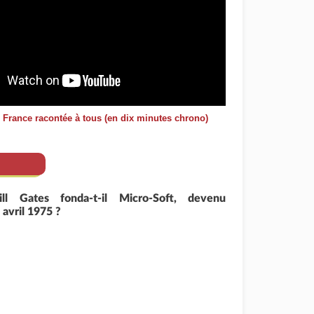
e France racontée à tous (en dix minutes chrono)
ll Gates fonda-t-il Micro-Soft, devenu
 avril 1975 ?