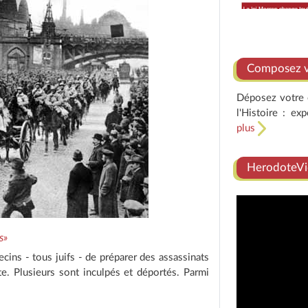
Composez vo
Déposez votre e
l'Histoire : ex
plus
HerodoteVi
s»
ins - tous juifs - de préparer des assassinats
te. Plusieurs sont inculpés et déportés. Parmi