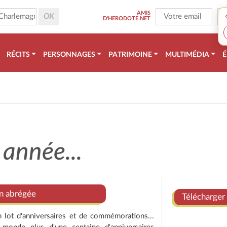
AMIS
D'HERODOTE.NET
RÉCITS
PERSONNAGES
PATRIMOINE
MULTIMÉDIA
É
 année...
on abrégée
Télécharger 
 lot d'anniversaires et de commémorations...