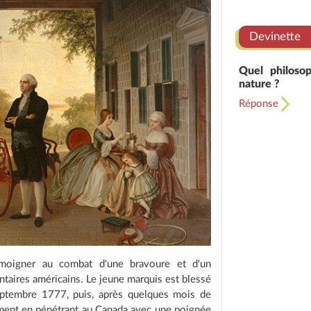
Devinette
Quel philoso
nature ?
Réponse
moigner au combat d'une bravoure et d'un
taires américains. Le jeune marquis est blessé
septembre 1777, puis, après quelques mois de
mment en pénétrant au Canada avec une poignée