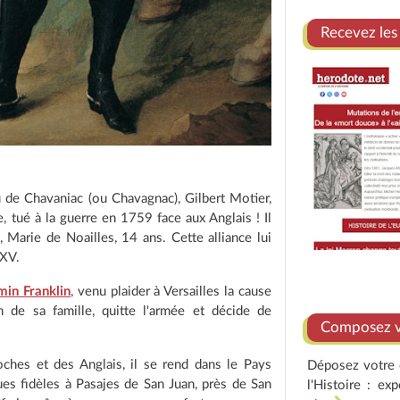
Recevez les
de Chavaniac (ou Chavagnac), Gilbert Motier,
, tué à la guerre en 1759 face aux Anglais ! Il
 Marie de Noailles, 14 ans. Cette alliance lui
 XV.
min Franklin
, venu plaider à Versailles la cause
n de sa famille, quitte l'armée et décide de
Composez vo
oches et des Anglais, il se rend dans le Pays
Déposez votre e
es fidèles à Pasajes de San Juan, près de San
l'Histoire : ex