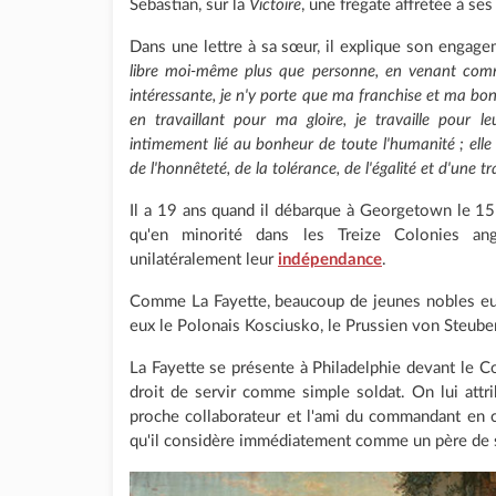
Sebastian, sur la
Victoire
, une frégate affrétée à ses
Dans une lettre à sa sœur, il explique son engag
libre moi-même plus que personne, en venant comme
intéressante, je n'y porte que ma franchise et ma bonn
en travaillant pour ma gloire, je travaille pour l
intimement lié au bonheur de toute l'humanité ; elle v
de l'honnêteté, de la tolérance, de l'égalité et d'une tra
Il a 19 ans quand il débarque à Georgetown le 15
qu'en minorité dans les Treize Colonies an
unilatéralement leur
indépendance
.
Comme La Fayette, beaucoup de jeunes nobles eur
eux le Polonais Kosciusko, le Prussien von Steuben
La Fayette se présente à Philadelphie devant le 
droit de servir comme simple soldat. On lui att
proche collaborateur et l'ami du commandant en
qu'il considère immédiatement comme un père de s