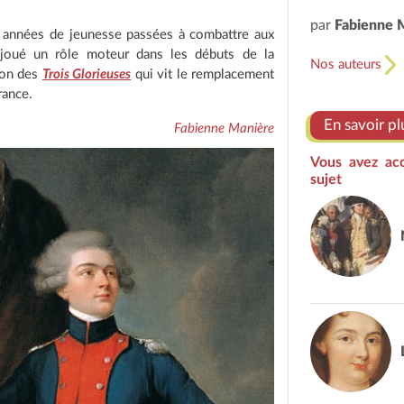
par
Fabienne 
s années de jeunesse passées à combattre aux
 joué un rôle moteur dans les débuts de la
Nos auteurs
ion des
Trois Glorieuses
qui vit le remplacement
rance.
En savoir pl
Fabienne Manière
Vous avez ac
sujet