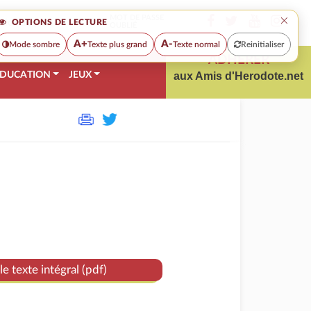
×
MOT DE PASSE
OPTIONS DE LECTURE
OUBLIÉ
A+
A-
Mode sombre
Texte plus grand
Texte normal
Reinitialiser
ADHÉRER
DUCATION
JEUX
aux Amis d'Herodote.net
le texte intégral (pdf)