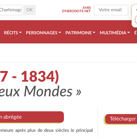
AMIS
D'HERODOTE.NET
RÉCITS
PERSONNAGES
PATRIMOINE
MULTIMÉDIA
É
7 - 1834)
Deux Mondes »
on abrégée
Télécharger 
emeure après plus de deux siècles le principal