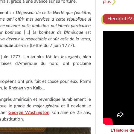
 frais, grâce à une avance sur sa fortune.
plus
ement :
« Défenseur de cette liberté que j'idolâtre,
HerodoteVi
 ami offrir mes services à cette république si
e volonté, nulle ambition, nul intérêt particulier;
eur bonheur.
[…]
Le bonheur de l'Amérique est
a devenir le respectable et sûr asile de la vertu,
nquille liberté »
(Lettre du 7 juin 1777).
 juin 1777. Un an plus tôt, les
Insurgents
, bien
glaises d'Amérique du nord, ont proclamé
opéens ont pris fait et cause pour eux. Parmi
, le Rhénan von Kalb...
Congrès américain et revendique humblement le
ribue le grade de
major général
et il devient le
 chef
George Washington
, son aîné de 25 ans,
ubstitution.
L'Histoire d