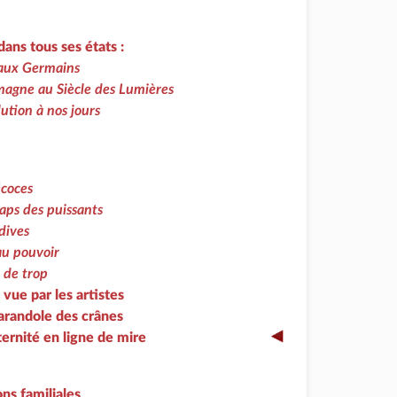
ans tous ses états :
aux Germains
agne au Siècle des Lumières
lution à nos jours
écoces
aps des puissants
dives
au pouvoir
 de trop
e vue par les artistes
farandole des crânes
ternité en ligne de mire
ons familiales