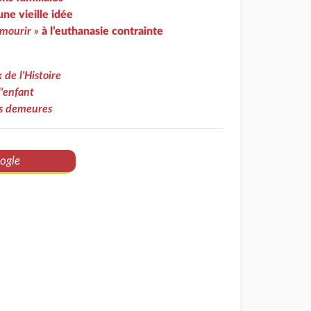
une vieille idée
 mourir »
à l’euthanasie contrainte
 de l'Histoire
l'enfant
es demeures
ogle