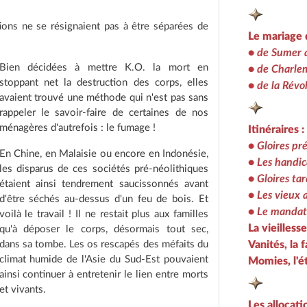
tions ne se résignaient pas à être séparées de
Le mariage d
•
de Sumer 
Bien décidées à mettre K.O. la mort en
•
de Charlem
stoppant net la destruction des corps, elles
•
de la Révo
avaient trouvé une méthode qui n'est pas sans
rappeler le savoir-faire de certaines de nos
ménagères d'autrefois : le fumage !
Itinéraires :
•
Gloires pr
En Chine, en Malaisie ou encore en Indonésie,
•
Les handic
les disparus de ces sociétés pré-néolithiques
•
Gloires tar
étaient ainsi tendrement saucissonnés avant
•
Les vieux 
d'être séchés au-dessus d'un feu de bois. Et
•
Le mandat
voilà le travail ! Il ne restait plus aux familles
La vieilless
qu'à déposer le corps, désormais tout sec,
dans sa tombe. Les os rescapés des méfaits du
Vanités, la 
climat humide de l'Asie du Sud-Est pouvaient
Momies, l'é
ainsi continuer à entretenir le lien entre morts
et vivants.
Les allocati