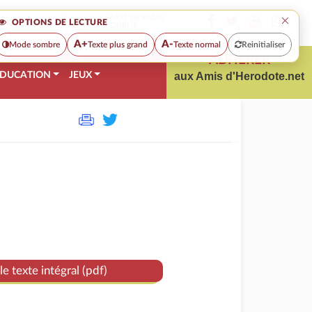
×
MOT DE PASSE
OPTIONS DE LECTURE
OUBLIÉ
A+
A-
Mode sombre
Texte plus grand
Texte normal
Reinitialiser
ADHÉRER
DUCATION
JEUX
aux Amis d'Herodote.net
le texte intégral (pdf)