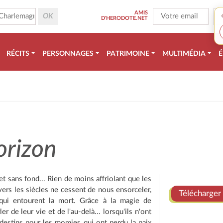
AMIS
D'HERODOTE.NET
RÉCITS
PERSONNAGES
PATRIMOINE
MULTIMÉDIA
É
orizon
 sans fond... Rien de moins affriolant que les
ers les siècles ne cessent de nous ensorceler,
Télécharger 
 qui entourent la mort. Grâce à la magie de
de leur vie et de l'au-delà... lorsqu'ils n'ont
 destins pour les momies qui ont perdu la paix