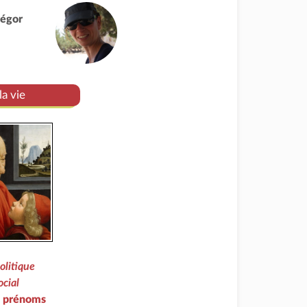
régor
la vie
olitique
ocial
e prénoms