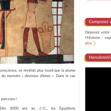
Composez vo
Déposez votre e
l'Histoire : ex
plus
HerodoteVi
conscience, se révélait plus lourd que la plume
le du monstre
« dévoreur d'âmes »
. Dans le cas
 parcouru !
Dès 3000 ans av. J.-C., les Égyptiens