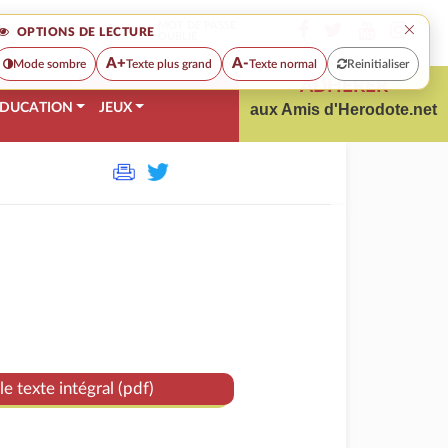
×
MOT DE PASSE
OPTIONS DE LECTURE
OUBLIÉ
A+
A-
Mode sombre
Texte plus grand
Texte normal
Reinitialiser
ADHÉRER
DUCATION
JEUX
aux Amis d'Herodote.net
le texte intégral (pdf)