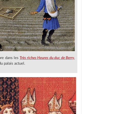
bre dans les
Très riches Heures du duc de Berry
,
u palais actuel.