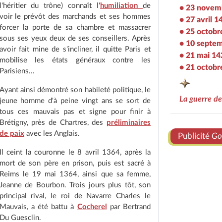
l'héritier du trône) connaît l'
humiliation
de
• 23 novem
voir le prévôt des marchands et ses hommes
• 27 avril 1
forcer la porte de sa chambre et massacrer
• 25 octobr
sous ses yeux deux de ses conseillers. Après
• 10 septe
avoir fait mine de s'incliner, il quitte Paris et
• 21 mai 14
mobilise les états généraux contre les
• 21 octobr
Parisiens...
Ayant ainsi démontré son habileté politique, le
La guerre d
jeune homme d'à peine vingt ans se sort de
tous ces mauvais pas et signe pour finir à
Brétigny, près de Chartres, des
préliminaires
de paix
avec les Anglais.
Publicité
Go
Il ceint la couronne le 8 avril 1364, après la
mort de son père en prison, puis est sacré à
Reims le 19 mai 1364, ainsi que sa femme,
Jeanne de Bourbon. Trois jours plus tôt, son
principal rival, le roi de Navarre Charles le
Mauvais, a été battu à
Cocherel
par Bertrand
Du Guesclin.