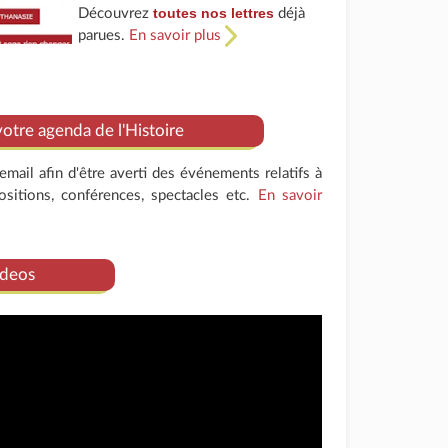
toutes nos lettres
Découvrez
déjà
parues.
En savoir plus
tre agenda de l'Histoire
mail afin d'être averti des événements relatifs à
positions, conférences, spectacles etc.
En savoir
deos