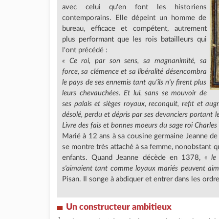
avec celui qu'en font les historiens
contemporains. Elle dépeint un homme de
bureau, efficace et compétent, autrement
plus performant que les rois batailleurs qui
l'ont précédé :
« Ce roi, par son sens, sa magnanimité, sa
force, sa clémence et sa libéralité désencombra
le pays de ses ennemis tant qu'ils n'y firent plus
leurs chevauchées. Et lui, sans se mouvoir de
ses palais et sièges royaux, reconquit, refit et a
désolé, perdu et dépris par ses devanciers portant l
Livre des fais et bonnes moeurs du sage roi Charles
Marié à 12 ans à sa cousine germaine Jeanne d
se montre très attaché à sa femme, nonobstant qu
enfants. Quand Jeanne décède en 1378,
« le
s'aimaient tant comme loyaux mariés peuvent aimer
Pisan. Il songe à abdiquer et entrer dans les ordre
Un constructeur ambitieux