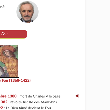
ané
e Fou
le Fou (1368-1422)
mbre 1380
:
mort de Charles V le Sage
1382
: révolte fiscale des Maillotins
92
: Le Bien Aimé devient le Fou