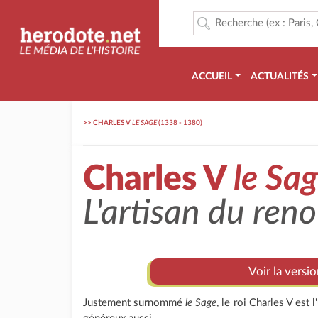
ACCUEIL
ACTUALITÉS
>>
CHARLES V
LE SAGE
(1338 - 1380)
Charles V
le Sa
L'artisan du ren
Voir la versi
Justement surnommé
le Sage
, le roi Charles V est 