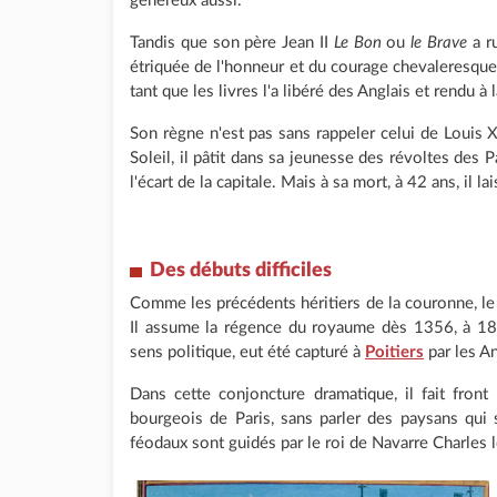
généreux aussi.
Tandis que son père Jean II
Le Bon
ou
le Brave
a ru
étriquée de l'honneur et du courage chevaleresques,
tant que les livres l'a libéré des Anglais et rendu à 
Son règne n'est pas sans rappeler celui de Louis X
Soleil, il pâtit dans sa jeunesse des révoltes des P
l'écart de la capitale. Mais à sa mort, à 42 ans, il 
Des débuts difficiles
Comme les précédents héritiers de la couronne, le 
Il assume la régence du royaume dès 1356, à 18 
sens politique, eut été capturé à
Poitiers
par les An
Dans cette conjoncture dramatique, il fait fron
bourgeois de Paris, sans parler des paysans qui
féodaux sont guidés par le roi de Navarre Charles 