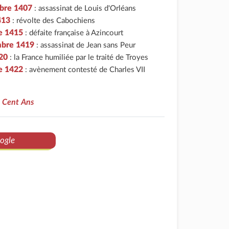
bre 1407
: assassinat de Louis d'Orléans
413
: révolte des Cabochiens
e 1415
: défaite française à Azincourt
mbre 1419
: assassinat de Jean sans Peur
20
: la France humiliée par le traité de Troyes
e 1422
: avènement contesté de Charles VII
e Cent Ans
ogle