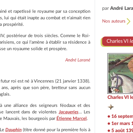
par
André Lar
iné et rapetissé le royaume par sa conception
 lui qui était inapte au combat et n'aimait rien
Nos auteurs
la prospérité.
IV, postérieur de trois siècles. Comme le Roi-
Charles VI
l
arisiens, ce qui l'amène à établir sa résidence à
laisse un royaume solide et prospère.
André Larané
futur roi est né à Vincennes (21 janvier 1338).
ans, après que son père, bretteur sans aucun
glais.
Charles VI 
t à une alliance des seigneurs féodaux et des
 se lancent dans de violentes
Jacqueries
... Les
• 16 septe
le Mauvais, les bourgeois par
Étienne Marcel
.
• 1er mars 
Le
Dauphin
(titre donné pour la première fois à
• 5 août 13