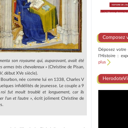
Composez vo
Déposez votre e
l'Histoire : ex
ugmenta son royaume qui, auparavant, avait été
plus
es armes très chevalereux »
(Christine de Pisan,
 V
, début XVe siècle).
HerodoteVi
e Bourbon, née comme lui en 1338, Charles V
elques infidélités de jeunesse. Le couple a 9
 roi fut moult troublé et longuement, car ils
 l'un et l'autre »
, écrit joliment Christine de
s.