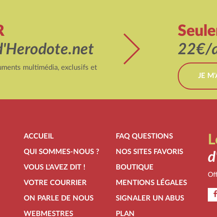
R
Seul
d'Herodote.net
22€/a
ments multimédia, exclusifs et
JE M
ACCUEIL
FAQ QUESTIONS
L
QUI SOMMES-NOUS ?
NOS SITES FAVORIS
d
VOUS L'AVEZ DIT !
BOUTIQUE
Off
VOTRE COURRIER
MENTIONS LÉGALES
ON PARLE DE NOUS
SIGNALER UN ABUS
WEBMESTRES
PLAN