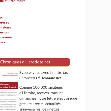
ité et Préhistoire
ux
presse
Histoire
vision
u cinéma
oire
 Chroniques d'Herodote.net
Évadez-vous avec la lettre
Les
Chroniques d'Herodote.net
.
Comme 100 000 amateurs
d'Histoire, recevez tous les
dimanches notre lettre électronique
gratuite : récits, actualités,
anniversaires, devinettes.