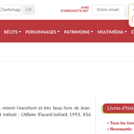
AMIS
D'HERODOTE.NET
RÉCITS
PERSONNAGES
PATRIMOINE
MULTIMÉDIA
É
Livres d'hist
retenir l'excellent et très beau livre de Jean-
 intitulé :
L'Affaire
(Fayard/Julliard, 1993, 856
• Tous les livr
• Nouveautés