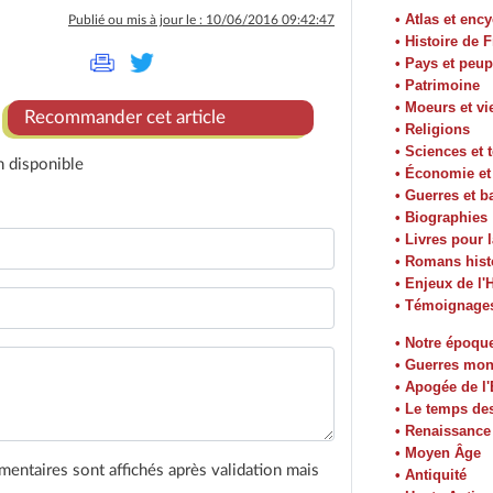
• Atlas et enc
Publié ou mis à jour le : 10/06/2016 09:42:47
• Histoire de 
• Pays et peup
• Patrimoine
• Moeurs et vi
Recommander cet article
• Religions
• Sciences et 
n disponible
• Économie e
• Guerres et ba
• Biographies
• Livres pour 
• Romans hist
• Enjeux de l'H
• Témoignage
• Notre époqu
• Guerres mon
• Apogée de l
• Le temps de
• Renaissance
• Moyen Âge
entaires sont affichés après validation mais
• Antiquité