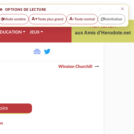
×
MOT DE PASSE
OPTIONS DE LECTURE
OUBLIÉ
A+
A-
Mode sombre
Texte plus grand
Texte normal
Reinitialiser
ADHÉRER
DUCATION
JEUX
aux Amis d'Herodote.net
Winston Churchill
oire
es