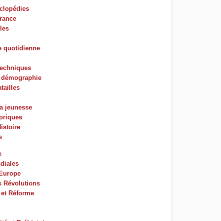
yclopédies
France
les
e quotidienne
techniques
t démographie
tailles
la jeunesse
oriques
istoire
s
e
diales
'Europe
s Révolutions
 et Réforme