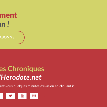
ement
n !
'ABONNE
es Chroniques
'Herodote.net
rez-vous quelques minutes d'évasion en cliquant ici...
.