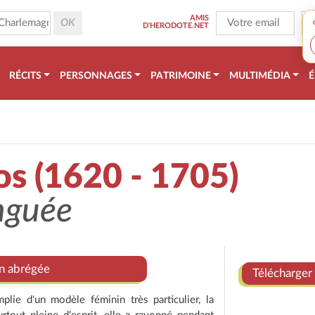
AMIS
D'HERODOTE.NET
RÉCITS
PERSONNAGES
PATRIMOINE
MULTIMÉDIA
É
os (1620 - 1705)
nguée
on abrégée
Télécharger 
mplie d'un modèle féminin très particulier, la