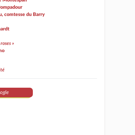
de Montespan
Pompadour
u, comtesse du Barry
ardt
 roses »
mo
té
ogle