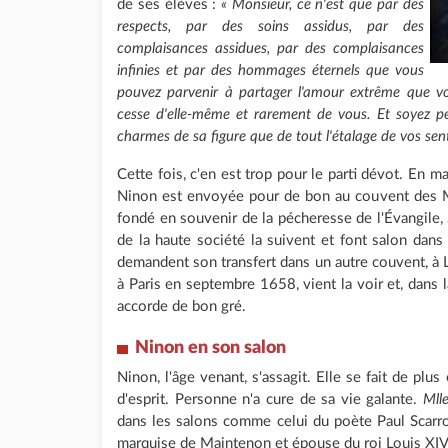
de ses élèves :
« Monsieur, ce n'est que par des
respects, par des soins assidus, par des
complaisances assidues, par des complaisances
infinies et par des hommages éternels que vous
pouvez parvenir à partager l'amour extrême que vot
cesse d'elle-même et rarement de vous. Et soyez pe
charmes de sa figure que de tout l'étalage de vos sen
Cette fois, c'en est trop pour le parti dévot. En m
Ninon est envoyée pour de bon au couvent des 
fondé en souvenir de la pécheresse de l'Évangile
de la haute société la suivent et font salon dans 
demandent son transfert dans un autre couvent, à 
à Paris en septembre 1658, vient la voir et, dans l
accorde de bon gré.
Ninon en son salon
Ninon, l'âge venant, s'assagit. Elle se fait de plus
d'esprit. Personne n'a cure de sa vie galante.
Mll
dans les salons comme celui du poète Paul Scarr
marquise de Maintenon et épouse du roi Louis XIV