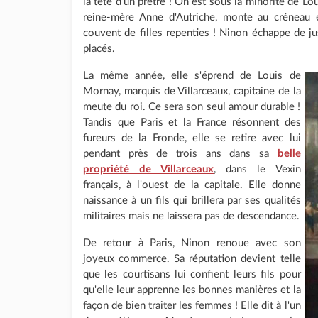
la tête d'un prêtre ! On est sous la minorité de Lo
reine-mère Anne d'Autriche, monte au créneau
couvent de filles repenties ! Ninon échappe de ju
placés.
La même année, elle s'éprend de Louis de
Mornay, marquis de Villarceaux, capitaine de la
meute du roi. Ce sera son seul amour durable !
Tandis que Paris et la France résonnent des
fureurs de la Fronde, elle se retire avec lui
pendant près de trois ans dans sa
belle
propriété de Villarceaux
, dans le Vexin
français, à l'ouest de la capitale. Elle donne
naissance à un fils qui brillera par ses qualités
militaires mais ne laissera pas de descendance.
De retour à Paris, Ninon renoue avec son
joyeux commerce. Sa réputation devient telle
que les courtisans lui confient leurs fils pour
qu'elle leur apprenne les bonnes manières et la
façon de bien traiter les femmes ! Elle dit à l'un