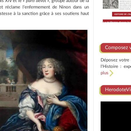
uis XIV et le
« parti dévot »
, groupé autour de la
 et réclame l'enfermement de Ninon dans un
stesse à la sanction grâce à ses soutiens haut
Composez vo
Déposez votre e
l'Histoire : ex
plus
HerodoteVi