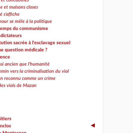
 et concubines
e et maisons closes
é s'affiche
our se mêle à la politique
 temps du communisme
dictateurs
tution sacrée à l'esclavage sexuel
ne question médicale ?
lence
ussi ancien que l'humanité
min vers la criminalisation du viol
fin reconnu comme un crime
des viols de Mazan
itiers
nclos