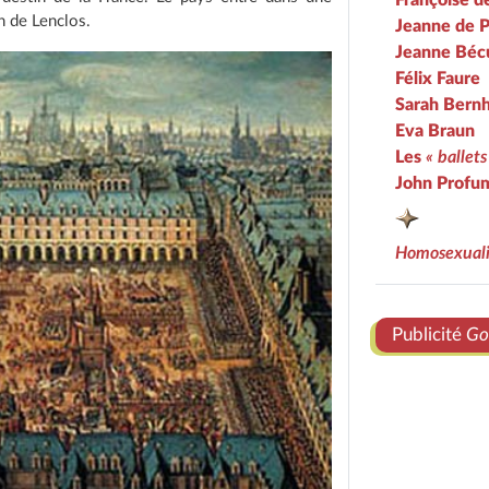
Françoise 
n de Lenclos.
Jeanne de 
Jeanne Béc
Félix Faure
Sarah Bernh
Eva Braun
Les
« ballets
John Profu
Homosexuali
Publicité
Go