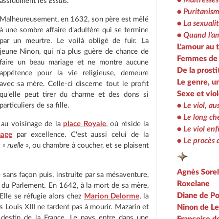
•
Maîtresses
assidûment les
Essais
.
•
Puritanism
Malheureusement, en 1632, son père est mêlé
•
La sexualit
à une sombre affaire d'adultère qui se termine
•
Quand l'am
par un meurtre. Le voilà obligé de fuir. La
L'amour au
jeune Ninon, qui n'a plus guère de chance de
Femmes de 
faire un beau mariage et ne montre aucune
De la prosti
appétence pour la vie religieuse, demeure
Le genre, u
avec sa mère. Celle-ci discerne tout le profit
Sexe et vio
qu'elle peut tirer du charme et des dons si
particuliers de sa fille.
•
Le viol, a
•
Le long che
, au voisinage de la
place Royale
, où réside la
•
Le viol en
nage
par excellence. C'est aussi celui de la
•
Le procès 
r
« ruelle »
, ou chambre à coucher, et se plaisent
Agnès Sorel
sans façon puis, instruite par sa mésaventure,
Roxelane
er du Parlement. En 1642, à la mort de sa mère,
Diane de Po
Elle se réfugie alors chez
Marion Delorme
, la
s Louis XIII ne tardent pas à mourir. Mazarin et
Ninon de Le
 destin de la France. Le pays entre dans une