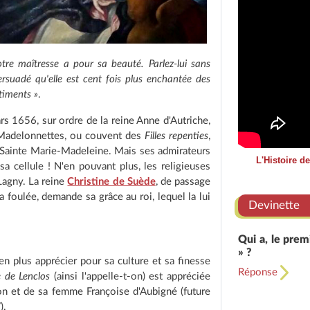
re maîtresse a pour sa beauté. Parlez-lui sans
rsuadé qu'elle est cent fois plus enchantée des
timents »
.
ars 1656, sur ordre de la reine Anne d'Autriche,
Madelonnettes, ou couvent des
Filles repenties
,
, Sainte Marie-Madeleine. Mais ses admirateurs
L'Histoire d
sa cellule ! N'en pouvant plus, les religieuses
Lagny. La reine
Christine de Suède
, de passage
a foulée, demande sa grâce au roi, lequel la lui
Devinette
Qui a, le prem
» ?
 en plus apprécier pour sa culture et sa finesse
Réponse
e de Lenclos
(ainsi l'appelle-t-on) est appréciée
on et de sa femme Françoise d'Aubigné (future
).