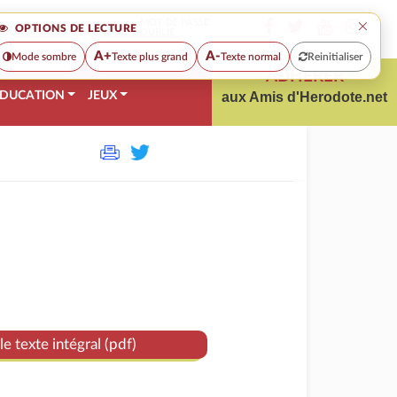
×
MOT DE PASSE
OPTIONS DE LECTURE
OUBLIÉ
A+
A-
Mode sombre
Texte plus grand
Texte normal
Reinitialiser
ADHÉRER
DUCATION
JEUX
aux Amis d'Herodote.net
le texte intégral (pdf)