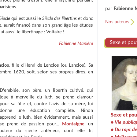
rtout pleine d'esprit, elle a rayonné pendant
arisiens.
par
Fabienne 
iècle
qui est aussi le
Siècle des libertins
et donc
Nos auteurs
e, aurait financé dans son grand âge les études
i aussi le libertinage : Voltaire !
Sexe et pou
Fabienne Manière
los, fille d'Henri de Lenclos (ou Lanclos). Sa
vembre 1620, soit, selon ses propres dires, en
D'emblée, son père, un libertin cultivé, qui
joue à merveille du luth, se prend d'amour
pour sa fille et, contre l'avis de sa mère, lui
donne une éducation complète. Ninon
Sexe et pou
apprend le luth, bien évidemment, mais aussi
•
Vie publiq
se prend de passion pour...
Montaigne
, un
•
Du rapt de
auteur du siècle antérieur, dont elle lit