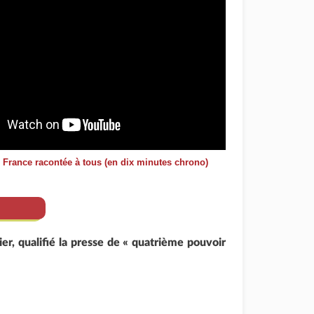
e France racontée à tous (en dix minutes chrono)
ier, qualifié la presse de « quatrième pouvoir