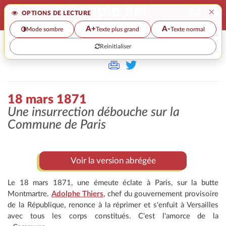
×
OPTIONS DE LECTURE
A+
A-
Mode sombre
Texte plus grand
Texte normal
Reinitialiser
>
18 mars 1871
Une insurrection débouche sur la
Commune de Paris
Voir la version abrégée
Le 18 mars 1871, une émeute éclate à Paris, sur la butte
Montmartre.
Adolphe Thiers
, chef du gouvernement provisoire
de la République, renonce à la réprimer et s'enfuit à Versailles
avec tous les corps constitués. C'est l'amorce de la