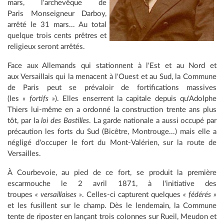
mars, l'archevêque de
Paris Monseigneur Darboy,
arrêté le 31 mars... Au total
quelque trois cents prêtres et
religieux seront arrêtés.
Face aux Allemands qui stationnent à l'Est et au Nord et
aux Versaillais qui la menacent à l'Ouest et au Sud, la Commune
de Paris peut se prévaloir de fortifications massives
(les
« fortifs »
). Elles enserrent la capitale depuis qu'Adolphe
Thiers lui-même en a ordonné la construction trente ans plus
tôt, par la
loi des Bastilles
. La garde nationale a aussi occupé par
précaution les forts du Sud (Bicêtre, Montrouge...) mais elle a
négligé d'occuper le fort du Mont-Valérien, sur la route de
Versailles.
À Courbevoie, au pied de ce fort, se produit la première
escarmouche le 2 avril 1871, à l'initiative des
troupes
« versaillaises »
. Celles-ci capturent quelques
« fédérés »
et les fusillent sur le champ. Dès le lendemain, la Commune
tente de riposter en lançant trois colonnes sur Rueil, Meudon et