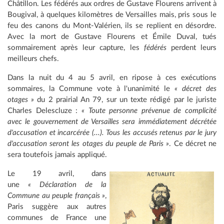
Châtillon. Les fédérés aux ordres de Gustave Flourens arrivent à
Bougival, à quelques kilomètres de Versailles mais, pris sous le
feu des canons du Mont-Valérien, ils se replient en désordre.
Avec la mort de Gustave Flourens et Émile Duval, tués
sommairement après leur capture, les
fédérés
perdent leurs
meilleurs chefs.
Dans la nuit du 4 au 5 avril, en ripose à ces exécutions
sommaires, la Commune vote à l'unanimité le
« décret des
otages »
du 2 prairial An 79, sur un texte rédigé par le juriste
Charles Delescluze :
« Toute personne prévenue de complicité
avec le gouvernement de Versailles sera immédiatement décrétée
d'accusation et incarcérée (...). Tous les accusés retenus par le jury
d'accusation seront les otages du peuple de Paris »
. Ce décret ne
sera toutefois jamais appliqué.
Le 19 avril, dans
une
« Déclaration de la
Commune au peuple français »
,
Paris suggère aux autres
communes de France une