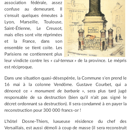
association fédérale, assez
confuse au demeurant. Il
s'ensuit quelques émeutes à
Lyon, Marseille, Toulouse,
Saint-Étienne, Le Creusot,
mais elles sont vite réprimées
et la France, dans son
ensemble se tient coite. Les
Parisiens ne contiennent plus
leur vindicte contre les
« cul-terreux »
de la province. Le mépris
est réciproque.
Dans une situation quasi-désespérée, la Commune s'en prend le
16 mai à la colonne Vendôme. Gustave Courbet, qui a
dénoncé ce
« monument de barbarie »
, sera plus tard jugé
responsable de sa destruction (bien qu'il n'ait pas signé le
décret ordonnant sa destruction). Il sera condamné à en payer la
reconstruction pour 300 000 francs-or !
L'hôtel Dosne-Thiers, luxueuse résidence du chef des
Versaillais, est aussi démoli à coup de masse (il sera reconstruit