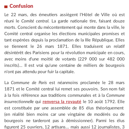
Confusion
Le 22 mars, des émeutiers assiègent l'Hôtel de Ville où est
réuni le
Comité central
. La garde nationale tire, faisant douze
morts. Conscient du mécontentement qui monte dans la ville, le
Comité central organise les élections municipales promises et
tant espérées depuis la proclamation de la IIIe République. Elles
se tiennent le 26 mars 1871. Elles traduisent un relatif
désintérêt des Parisiens pour la révolution municipale en cours,
avec moins d'une moitié de votants (229 000 sur 482 000
inscrits)... Il est vrai qu'une centaine de milliers de bourgeois
n'ont pas attendu pour fuir la capitale.
La
Commune de Paris
est néanmoins proclamée le 28 mars
1871 et le Comité central lui remet ses pouvoirs. Son nom fait
à la fois référence aux traditions communales et à la
Commune
insurrectionnelle
qui
renversa la royauté
le 10 août 1792. Elle
est constituée par une assemblée de 85 élus théoriquement
(en réalité bien moins car une vingtaine de modérés ou de
bourgeois ne tarderont pas à démissionner). Parmi les élus
figurent 25 ouvriers, 12 artisans... mais aussi 12 journalistes, 3