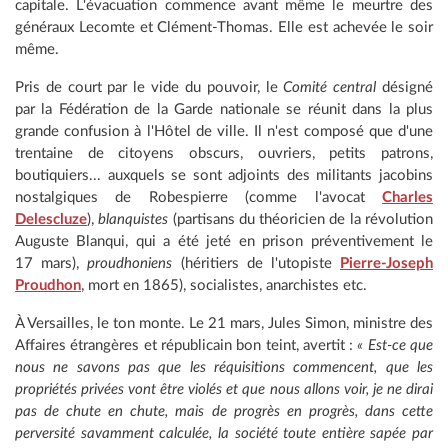
capitale. L'évacuation commence avant même le meurtre des
généraux Lecomte et Clément-Thomas. Elle est achevée le soir
même.
Pris de court par le vide du pouvoir, le
Comité central
désigné
par la Fédération de la Garde nationale se réunit dans la plus
grande confusion à l'Hôtel de ville. Il n'est composé que d'une
trentaine de citoyens obscurs, ouvriers, petits patrons,
boutiquiers... auxquels se sont adjoints des militants jacobins
nostalgiques de Robespierre (comme l'avocat
Charles
Delescluze
),
blanquistes
(partisans du théoricien de la révolution
Auguste Blanqui, qui a été jeté en prison préventivement le
17 mars),
proudhoniens
(héritiers de l'utopiste
Pierre-Joseph
Proudhon
, mort en 1865), socialistes, anarchistes etc.
À Versailles, le ton monte. Le 21 mars, Jules Simon, ministre des
Affaires étrangères et républicain bon teint, avertit :
« Est-ce que
nous ne savons pas que les réquisitions commencent, que les
propriétés privées vont être violés et que nous allons voir, je ne dirai
pas de chute en chute, mais de progrès en progrès, dans cette
perversité savamment calculée, la société toute entière sapée par