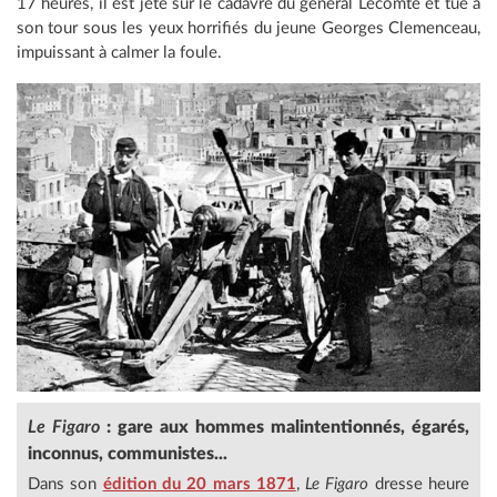
17 heures, il est jeté sur le cadavre du général Lecomte et tué à
son tour sous les yeux horrifiés du jeune Georges Clemenceau,
impuissant à calmer la foule.
Le Figaro
: gare aux hommes malintentionnés, égarés,
inconnus, communistes...
Dans son
édition du 20 mars 1871
,
Le Figaro
dresse heure