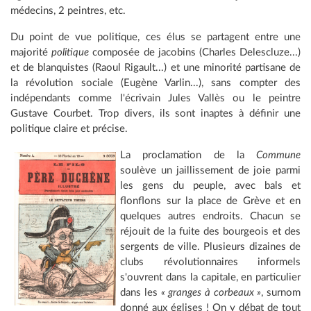
médecins, 2 peintres, etc.
Du point de vue politique, ces élus se partagent entre une
majorité
politique
composée de jacobins (Charles Delescluze...)
et de blanquistes (Raoul Rigault...) et une minorité partisane de
la révolution sociale (Eugène Varlin...), sans compter des
indépendants comme l'écrivain Jules Vallès ou le peintre
Gustave Courbet. Trop divers, ils sont inaptes à définir une
politique claire et précise.
La proclamation de la
Commune
soulève un jaillissement de joie parmi
les gens du peuple, avec bals et
flonflons sur la place de Grève et en
quelques autres endroits. Chacun se
réjouit de la fuite des bourgeois et des
sergents de ville. Plusieurs dizaines de
clubs révolutionnaires informels
s'ouvrent dans la capitale, en particulier
dans les
« granges à corbeaux »
, surnom
donné aux églises ! On y débat de tout