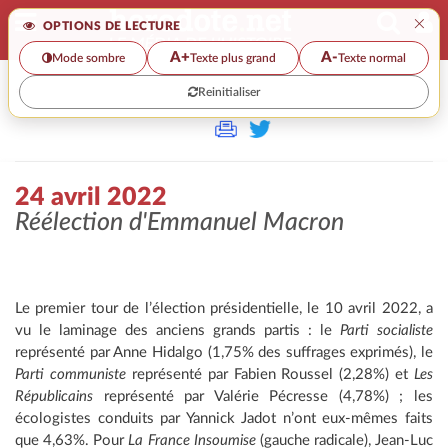
×
OPTIONS DE LECTURE
A+
A-
Mode sombre
Texte plus grand
Texte normal
Reinitialiser
>>
24 AVRIL 2022
24 avril 2022
Réélection d'Emmanuel Macron
Le premier tour de l’élection présidentielle, le 10 avril 2022, a
vu le laminage des anciens grands partis : le
Parti socialiste
représenté par Anne Hidalgo (1,75% des suffrages exprimés), le
Parti communiste
représenté par Fabien Roussel (2,28%) et
Les
Républicains
représenté par Valérie Pécresse (4,78%) ; les
écologistes conduits par Yannick Jadot n’ont eux-mêmes faits
que 4,63%. Pour
La France Insoumise
(gauche radicale), Jean-Luc