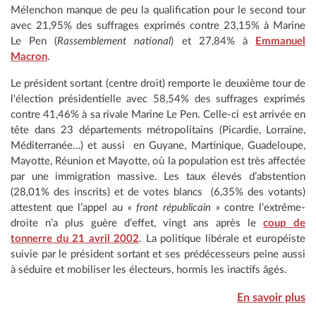
Mélenchon manque de peu la qualification pour le second tour
avec 21,95% des suffrages exprimés contre 23,15% à Marine
Le Pen (
Rassemblement national
) et 27,84% à
Emmanuel
Macron
.
Le président sortant (centre droit) remporte le deuxième tour de
l'élection présidentielle avec 58,54% des suffrages exprimés
contre 41,46% à sa rivale Marine Le Pen. Celle-ci est arrivée en
tête dans 23 départements métropolitains (Picardie, Lorraine,
Méditerranée…) et aussi en Guyane, Martinique, Guadeloupe,
Mayotte, Réunion et Mayotte, où la population est très affectée
par une immigration massive. Les taux élevés d’abstention
(28,01% des inscrits) et de votes blancs (6,35% des votants)
attestent que l’appel au
« front républicain »
contre l’extrême-
droite n’a plus guère d’effet, vingt ans après le
coup de
tonnerre du 21 avril 2002
. La politique libérale et européiste
suivie par le président sortant et ses prédécesseurs peine aussi
à séduire et mobiliser les électeurs, hormis les inactifs âgés.
En savoir plus