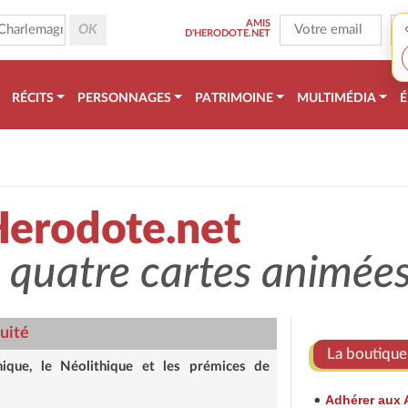
AMIS
D'HERODOTE.NET
RÉCITS
PERSONNAGES
PATRIMOINE
MULTIMÉDIA
É
Herodote.net
n quatre cartes animée
uité
La boutique 
hique, le Néolithique et les prémices de
Adhérer aux 
•