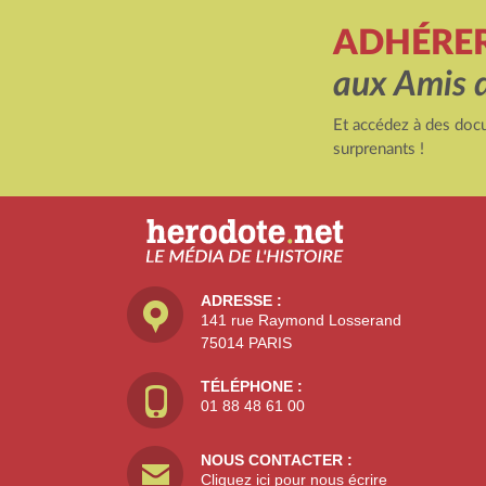
ADHÉRE
aux Amis 
Et accédez à des docu
surprenants !
ADRESSE :
141 rue Raymond Losserand
75014 PARIS
TÉLÉPHONE :
01 88 48 61 00
NOUS CONTACTER :
Cliquez ici pour nous écrire