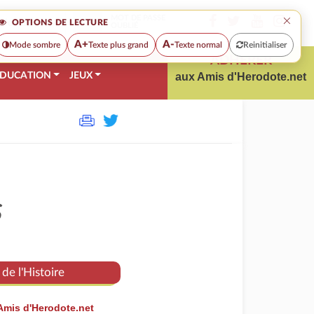
×
MOT DE PASSE
OPTIONS DE LECTURE
OUBLIÉ
A+
A-
Mode sombre
Texte plus grand
Texte normal
Reinitialiser
ADHÉRER
DUCATION
JEUX
aux Amis d'Herodote.net
s
de l'Histoire
Amis d'Herodote.net