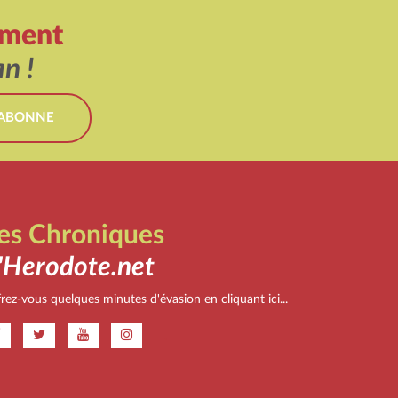
ement
n !
'ABONNE
es Chroniques
'Herodote.net
rez-vous quelques minutes d'évasion en cliquant ici...
.