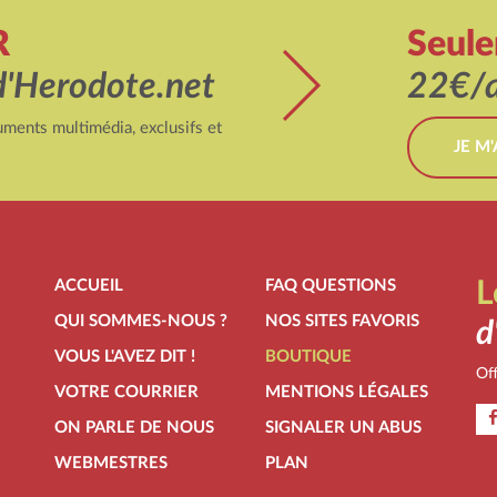
R
Seul
d'Herodote.net
22€/a
ments multimédia, exclusifs et
JE M
ACCUEIL
FAQ QUESTIONS
L
QUI SOMMES-NOUS ?
NOS SITES FAVORIS
d
VOUS L'AVEZ DIT !
BOUTIQUE
Off
VOTRE COURRIER
MENTIONS LÉGALES
ON PARLE DE NOUS
SIGNALER UN ABUS
WEBMESTRES
PLAN