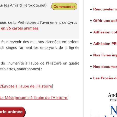
ur les Amis d'Herodote.net)
Commander
Renouveler 
•
Offrir une a
•
imées de la Préhistoire à l'avènement de Cyrus
é en 36 cartes animées
Adhésion col
•
 faut revenir des millions d’années en arrière,
Adhésion P
•
ands singes forment les embryons de la lignée
Nos livres i
•
de l'humanité à l'aube de l'Histoire en quatre
Nos documen
•
tablettes, smartphones) :
Les Procès de
•
L'Égypte à l'aube de l'Histoire
]
La Mésopotamie à l'aube de l'Histoire
]