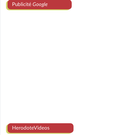
Publicité
Google
HerodoteVideos