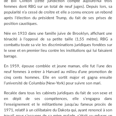
de Bill Clinton (cette juridiction compte aujourd’hui trois
femmes dont RBG sur un total de neuf juges). Depuis lors, sa
popularité n’a cessé de croître et elle a connu encore un rebond
après l’élection du président Trump, du fait de ses prises de
position caustiques.
Née en 1933 dans une famille juive de Brooklyn, affichant une
ténacité à l’opposé de sa petite taille (1,55 mètre), RBG a
combattu toute sa vie les discriminations juridiques fondées sur
le sexe et en premier lieu contre les institutions qui lui faisaient
barrage.
En 1959, épouse comblée et jeune maman, elle fut l’une des
neuf femmes à entrer à Harvard au milieu d’une promotion de
cinq cents hommes. Elle en sortit major et gagna ensuite
l’université de Columbia (New-York) pour suivre son mari.
Recalée dans tous les cabinets juridiques du fait de son sexe et
en dépit de ses compétences, elle s’engagea dans
l’enseignement et le militantisme jusqu’au fameux procès de
1971, relatif à un célibataire du Dakota qui, ayant renoncé à son
travail pour s’occuper de sa mère malade, s’était vu refuser un