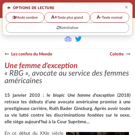
×
OPTIONS DE LECTURE
A+
A-
Mode sombre
Texte plus grand
Texte normal
Reinitialiser
>>
UNE FEMME D'EXCEPTION
Les confins du Monde
Colette
Une femme d'exception
« RBG »
, avocate au service des femmes
américaines
15 janvier 2010 : le
biopic
Une femme d'exception
(2018)
retrace les débuts d'une avocate américaine promise à une
prestigieuse carrière, Ruth Bader Ginsburg. Après avoir toute
sa vie lutté contre les discriminations fondées sur le sexe,
elle siège aujourd'hui à la Cour Suprême...
En ce début du XXIe siècle,