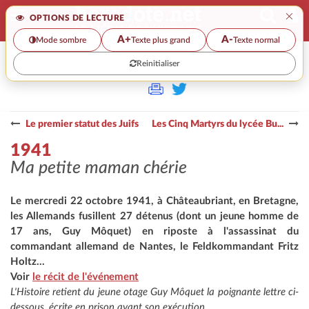
×
OPTIONS DE LECTURE
A+
A-
Mode sombre
Texte plus grand
Texte normal
Reinitialiser
>>
1941
Le premier statut des Juifs
Les Cinq Martyrs du lycée Bu...
1941
Ma petite maman chérie
Le mercredi 22 octobre 1941, à Châteaubriant, en Bretagne,
les Allemands fusillent 27 détenus (dont un jeune homme de
17 ans, Guy Môquet) en riposte à l'assassinat du
commandant allemand de Nantes, le Feldkommandant Fritz
Holtz...
Voir
le récit de l'événement
L'Histoire retient du jeune otage Guy Môquet la poignante lettre ci-
dessous, écrite en prison avant son exécution.