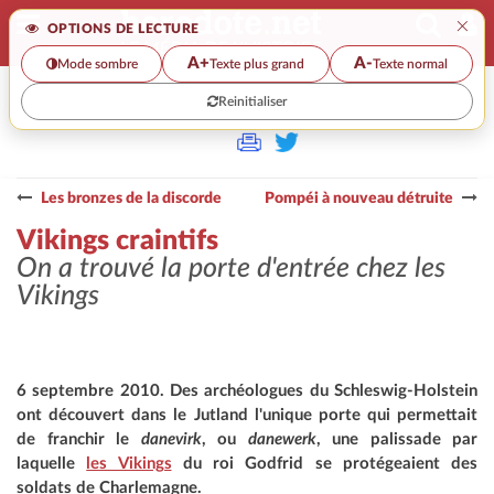
×
OPTIONS DE LECTURE
A+
A-
Mode sombre
Texte plus grand
Texte normal
Reinitialiser
>>
VIKINGS CRAINTIFS
Les bronzes de la discorde
Pompéi à nouveau détruite
Vikings craintifs
On a trouvé la porte d'entrée chez les
Vikings
6 septembre 2010. Des archéologues du Schleswig-Holstein
ont découvert dans le Jutland l'unique porte qui permettait
de franchir le
danevirk
, ou
danewerk
, une palissade par
laquelle
les Vikings
du roi Godfrid se protégeaient des
soldats de Charlemagne.