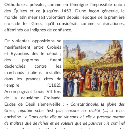
Orthodoxes, prévalut, comme en témoigne l’impossible union
des Églises et ce jusqu’en 1453. D’une façon générale, le
monde latin méprisait volontiers depuis l’époque de la première
croisade les Grecs, qu’il considérait comme schismatiques,
efféminés ou indignes de confiance.
De violentes oppositions se
manifestèrent entre Croisés
et Byzantins dès le début ;
des pogroms furent
déclenchés contre les
marchands italiens installés
dans les grandes cités de
l’empire (1182).
Accompagnant Louis VII lors
de la deuxième Croisade,
Eudes de Deuil s’émerveille :
« Constantinople, la gloire des
Grecs, réputée riche l’est plus encore en réalité (…) »
mais
enchaîne :
« Dans cette ville on vit sans loi, elle a presque autant
de maîtres que de riches et de voleurs que de pauvres ; le criminel