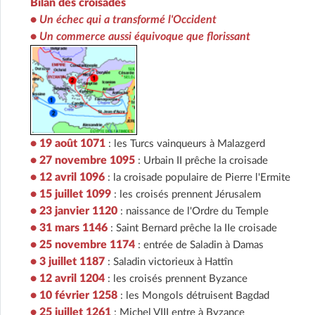
Bilan des croisades
•
Un échec qui a transformé l'Occident
•
Un commerce aussi équivoque que florissant
• 19 août 1071
: les Turcs vainqueurs à Malazgerd
• 27 novembre 1095
: Urbain II prêche la croisade
• 12 avril 1096
: la croisade populaire de Pierre l'Ermite
• 15 juillet 1099
: les croisés prennent Jérusalem
• 23 janvier 1120
: naissance de l'Ordre du Temple
• 31 mars 1146
: Saint Bernard prêche la IIe croisade
• 25 novembre 1174
: entrée de Saladin à Damas
• 3 juillet 1187
: Saladin victorieux à Hattîn
• 12 avril 1204
: les croisés prennent Byzance
• 10 février 1258
: les Mongols détruisent Bagdad
• 25 juillet 1261
: Michel VIII entre à Byzance