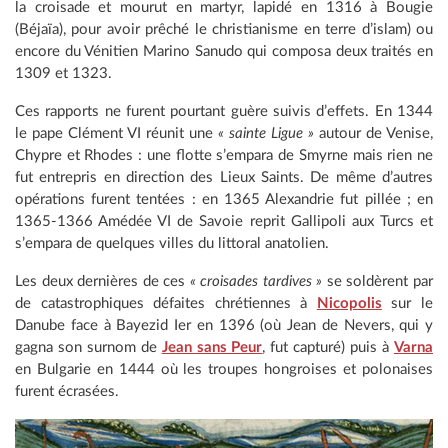
la croisade et mourut en martyr, lapidé en 1316 à Bougie
(Béjaïa), pour avoir prêché le christianisme en terre d’islam) ou
encore du Vénitien Marino Sanudo qui composa deux traités en
1309 et 1323.
Ces rapports ne furent pourtant guère suivis d’effets. En 1344
le pape Clément VI réunit une
« sainte Ligue »
autour de Venise,
Chypre et Rhodes : une flotte s’empara de Smyrne mais rien ne
fut entrepris en direction des Lieux Saints. De même d’autres
opérations furent tentées : en 1365 Alexandrie fut pillée ; en
1365-1366 Amédée VI de Savoie reprit Gallipoli aux Turcs et
s’empara de quelques villes du littoral anatolien.
Les deux dernières de ces
« croisades tardives »
se soldèrent par
de catastrophiques défaites chrétiennes à
Nicopolis
sur le
Danube face à Bayezid Ier en 1396 (où Jean de Nevers, qui y
gagna son surnom de
Jean sans Peur
, fut capturé) puis à
Varna
en Bulgarie en 1444 où les troupes hongroises et polonaises
furent écrasées.