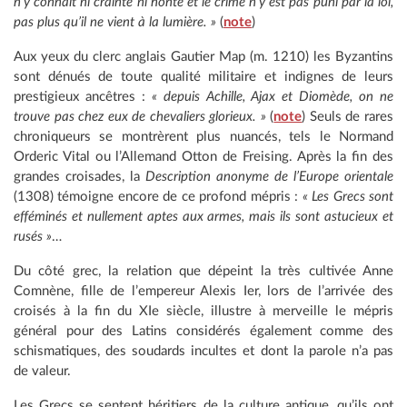
n’y connaît ni crainte ni honte et le crime n’y est pas puni par la loi,
pas plus qu’il ne vient à la lumière. »
(
note
)
Aux yeux du clerc anglais Gautier Map (m. 1210) les Byzantins
sont dénués de toute qualité militaire et indignes de leurs
prestigieux ancêtres :
« depuis Achille, Ajax et Diomède, on ne
trouve pas chez eux de chevaliers glorieux. »
(
note
) Seuls de rares
chroniqueurs se montrèrent plus nuancés, tels le Normand
Orderic Vital ou l’Allemand Otton de Freising. Après la fin des
grandes croisades, la
Description anonyme de l’Europe orientale
(1308) témoigne encore de ce profond mépris :
« Les Grecs sont
efféminés et nullement aptes aux armes, mais ils sont astucieux et
rusés »
…
Du côté grec, la relation que dépeint la très cultivée Anne
Comnène, fille de l’empereur Alexis Ier, lors de l’arrivée des
croisés à la fin du XIe siècle, illustre à merveille le mépris
général pour des Latins considérés également comme des
schismatiques, des soudards incultes et dont la parole n’a pas
de valeur.
Les Grecs se sentent héritiers de la culture antique, qu’ils ont