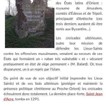
des États latins d’Orient :
royaume de Jérusalem,
comtés d’Édesse et de Tripoli,
principauté d’Antioche (ces
trois derniers auraient dû être
remis aux Byzantins…).
Les croisades ultérieures,
outre leur mission de
défendre les Lieux-Saints
contre les offensives musulmanes, venaient au secours de ces
États qui formaient un
« ruban très vulnérable »
et
« vécurent
pratiquement en état de siège permanent »
(M. Balard). Or, tous
disparurent, un à un repris par l’Islam.
Du point de vue de son objectif initial (reprendre les Lieux
Saints) et de ses buts ultérieurs (protéger et maintenir la
présence politique chrétienne au Proche-Orient) les croisades
échouèrent donc totalement. La dernière place-forte,
Saint-Jean
d’Acre
, tomba en 1291.