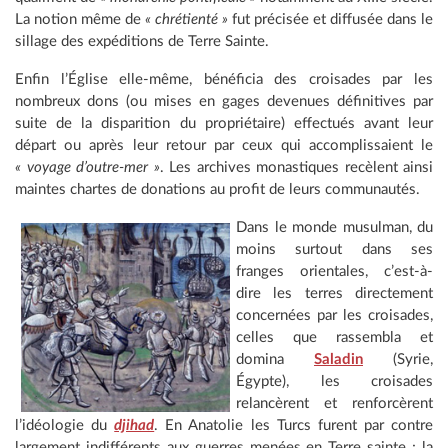
La notion même de
« chrétienté »
fut précisée et diffusée dans le
sillage des expéditions de Terre Sainte.
Enfin l’Église elle-même, bénéficia des croisades par les
nombreux dons (ou mises en gages devenues définitives par
suite de la disparition du propriétaire) effectués avant leur
départ ou après leur retour par ceux qui accomplissaient le
« voyage d’outre-mer »
. Les archives monastiques recèlent ainsi
maintes chartes de donations au profit de leurs communautés.
Dans le monde musulman, du
moins surtout dans ses
franges orientales, c’est-à-
dire les terres directement
concernées par les croisades,
celles que rassembla et
domina
Saladin
(Syrie,
Égypte), les croisades
relancèrent et renforcèrent
l’idéologie du
djihad
. En Anatolie les Turcs furent par contre
largement indifférents aux guerres menées en Terre sainte ; la