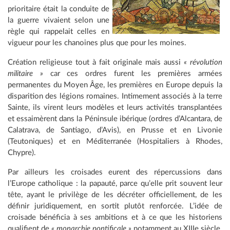
prioritaire était la conduite de
la guerre vivaient selon une
règle qui rappelait celles en
vigueur pour les chanoines plus que pour les moines.
Création religieuse tout à fait originale mais aussi
« révolution
militaire »
car ces ordres furent les premières armées
permanentes du Moyen Âge, les premières en Europe depuis la
disparition des légions romaines. Intimement associés à la terre
Sainte, ils virent leurs modèles et leurs activités transplantées
et essaimèrent dans la Péninsule ibérique (ordres d’Alcantara, de
Calatrava, de Santiago, d’Avis), en Prusse et en Livonie
(Teutoniques) et en Méditerranée (Hospitaliers à Rhodes,
Chypre).
Par ailleurs les croisades eurent des répercussions dans
l’Europe catholique : la papauté, parce qu’elle prit souvent leur
tête, ayant le privilège de les décréter officiellement, de les
définir juridiquement, en sortit plutôt renforcée. L’idée de
croisade bénéficia à ses ambitions et à ce que les historiens
qualifient de
« monarchie pontificale »
notamment au XIIIe siècle.