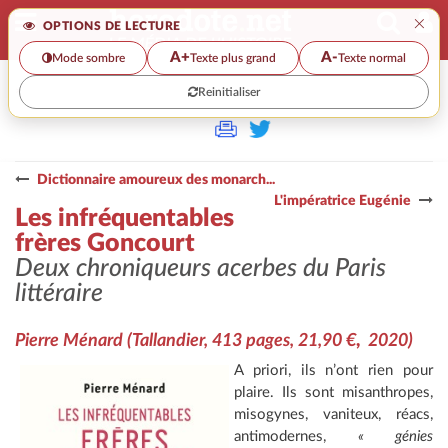
×
OPTIONS DE LECTURE
A+
A-
Mode sombre
Texte plus grand
Texte normal
Reinitialiser
>>
LES INFRÉQUENTABLES FRÈRES GONCOURT
Dictionnaire amoureux des monarch...
L'impératrice Eugénie
Les infréquentables
frères Goncourt
Deux chroniqueurs acerbes du Paris
littéraire
Pierre Ménard
(Tallandier, 413 pages, 21,90 €
,
2020)
A priori, ils n’ont rien pour
plaire. Ils sont misanthropes,
misogynes, vaniteux, réacs,
antimodernes,
« génies