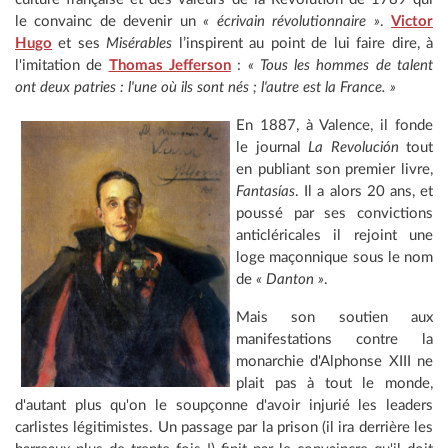
le convainc de devenir un
« écrivain révolutionnaire »
.
Victor
Hugo
et ses
Misérables
l’inspirent au point de lui faire dire, à
l'imitation de
Thomas Jefferson
:
« Tous les hommes de talent
ont deux patries : l'une où ils sont nés ; l'autre est la France. »
En 1887, à Valence, il fonde
le journal
La Revolución
tout
en publiant son premier livre,
Fantasías
. Il a alors 20 ans, et
poussé par ses convictions
anticléricales il rejoint une
loge maçonnique sous le nom
de
« Danton »
.
Mais son soutien aux
manifestations contre la
monarchie d'Alphonse XIII ne
plait pas à tout le monde,
d'autant plus qu'on le soupçonne d'avoir injurié les leaders
carlistes légitimistes. Un passage par la prison (il ira derrière les