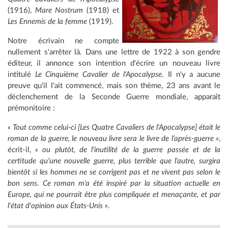
(1916),
Mare Nostrum
(1918) et
Les Ennemis de la femme
(1919).
Notre écrivain ne compte
nullement s'arrêter là. Dans une lettre de 1922 à son gendre
éditeur, il annonce son intention d'écrire un nouveau livre
intitulé
Le Cinquième Cavalier de l'Apocalypse
. Il n'y a aucune
preuve qu'il l'ait commencé, mais son thème, 23 ans avant le
déclenchement de la Seconde Guerre mondiale, apparaît
prémonitoire :
« Tout comme celui-ci [
Les Quatre Cavaliers de l'Apocalypse
] était le
roman de la guerre, le nouveau livre sera le livre de l'après-guerre »
,
écrit-il,
« ou plutôt, de l'inutilité de la guerre passée et de la
certitude qu'une nouvelle guerre, plus terrible que l'autre, surgira
bientôt si les hommes ne se corrigent pas et ne vivent pas selon le
bon sens. Ce roman m'a été inspiré par la situation actuelle en
Europe, qui ne pourrait être plus compliquée et menaçante, et par
l'état d'opinion aux États-Unis »
.