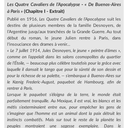
Les Quatre Cavaliers de l’Apocalypse
-
« De Buenos-Aires
à Paris »
(Chapitre I - Extrait)
Publié en 1916,
Les Quatre Cavaliers de l’Apocalypse
suit les
destins de plusieurs membres de la famille Desnoyers, de
l’Argentine jusqu'aux tranchées de la Grande Guerre. Au tout
début du roman, le jeune Julien rentre à Paris, dans
l'insouciance des drames à venir...
« Le 7 juillet 1914, Jules Desnoyers, le jeune
« peintre d’âmes »
,
comme on l’appelait dans les salons cosmopolites du quartier
de l’Étoile, — beaucoup plus célèbre toutefois pour la grâce avec
laquelle il dansait le tango que pour la sûreté de son dessin et
pour la richesse de sa palette, — s’embarqua à Buenos-Aires sur
le Kœnig Frederic-August, paquebot de Hambourg, afin de
rentrer à Paris.
Lorsque le paquebot s’éloigna de la terre, le monde était
parfaitement tranquille. Au Mexique, il est vrai, les blancs et les
métis s’exterminaient entre eux, pour empêcher les gens de
s’imaginer que l’homme est un animal dont la paix détruit les
instincts combatifs. Mais sur tout le reste de la planète les
peuples montraient une sagesse exemplaire. Dans le