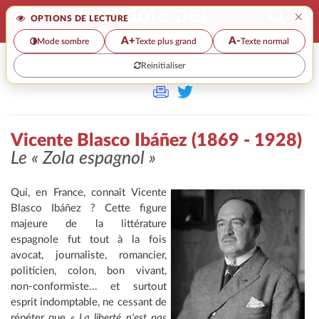
×
OPTIONS DE LECTURE
A+
A-
Mode sombre
Texte plus grand
Texte normal
Reinitialiser
>>
VICENTE BLASCO IBÁÑEZ (1869 - 1928)
Vicente Blasco Ibáñez (1869 - 1928)
Le « Zola espagnol »
Qui, en France, connaît Vicente
Blasco Ibáñez ? Cette figure
majeure de la littérature
espagnole fut tout à la fois
avocat, journaliste, romancier,
politicien, colon, bon vivant,
non-conformiste... et surtout
esprit indomptable, ne cessant de
répéter que
« La liberté n'est pas