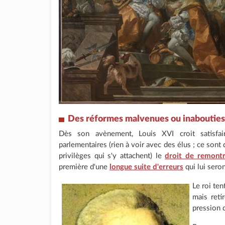
Des réformes malvenues ou inabouties
Dès son avènement, Louis XVI croit satisfair
parlementaires (rien à voir avec des élus ; ce sont 
privilèges qui s'y attachent) le
droit de remont
première d'une
longue suite d'erreurs
qui lui seron
Le roi te
mais reti
pression d