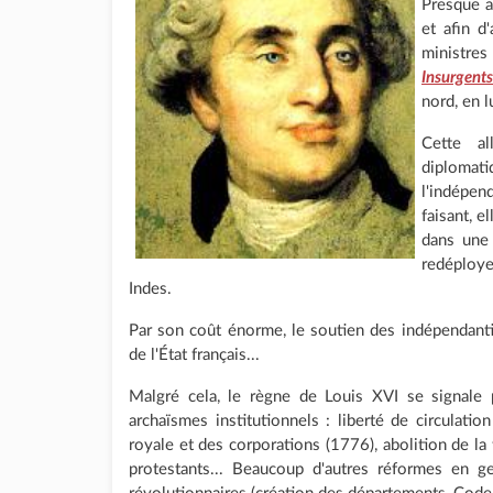
Presque a
et afin d'
ministres
Insurgents
nord, en 
Cette a
diplomat
l'indépe
faisant, e
dans une 
redéploye
Indes.
Par son coût énorme, le soutien des indépendantist
de l'État français...
Malgré cela, le règne de Louis XVI se signale
archaïsmes institutionnels : liberté de circulati
royale et des corporations (1776), abolition de la t
protestants... Beaucoup d'autres réformes en g