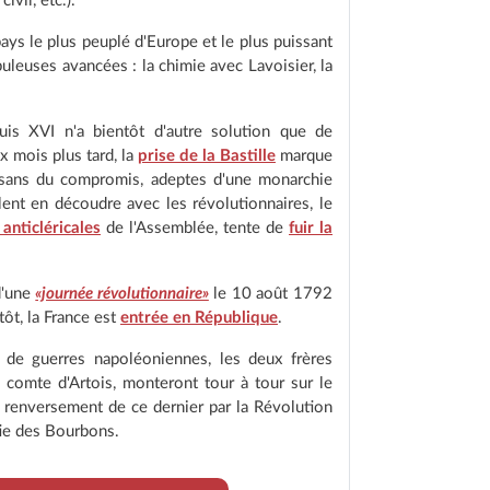
ivil, etc.).
ays le plus peuplé d'Europe et le plus puissant
uleuses avancées : la chimie avec Lavoisier, la
ouis XVI n'a bientôt d'autre solution que de
 mois plus tard, la
prise de la Bastille
marque
rtisans du compromis, adeptes d'une monarchie
lent en découdre avec les révolutionnaires, le
 anticléricales
de l'Assemblée, tente de
fuir la
d'une
«journée révolutionnaire»
le 10 août 1792
ôt, la France est
entrée en République
.
t de guerres napoléoniennes, les deux frères
 comte d'Artois, monteront tour à tour sur le
e renversement de ce dernier par la Révolution
stie des Bourbons.