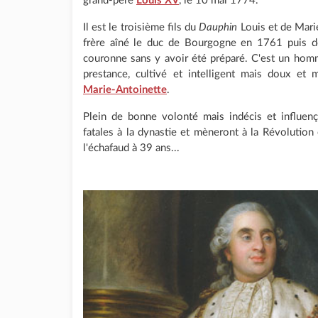
grand-père
Louis XV
, le 10 mai 1774.
Il est le troisième fils du
Dauphin
Louis et de Mari
frère aîné le duc de Bourgogne en 1761 puis de
couronne sans y avoir été préparé. C'est un homm
prestance, cultivé et intelligent mais doux et 
Marie-Antoinette
.
Plein de bonne volonté mais indécis et influenç
fatales à la dynastie et mèneront à la Révolutio
l'échafaud à 39 ans...