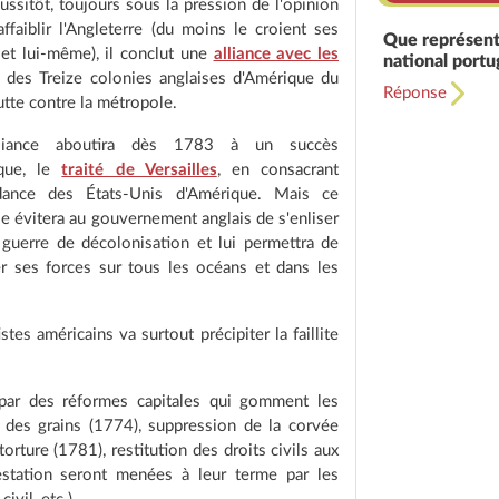
ussitôt, toujours sous la pression de l'opinion
affaiblir l'Angleterre (du moins le croient ses
Que représent
 et lui-même), il conclut une
alliance avec les
national portu
des Treize colonies anglaises d'Amérique du
Réponse
lutte contre la métropole.
lliance aboutira dès 1783 à un succès
ique, le
traité de Versailles
, en consacrant
ndance des États-Unis d'Amérique. Mais ce
lle évitera au gouvernement anglais de s'enliser
guerre de décolonisation et lui permettra de
r ses forces sur tous les océans et dans les
es américains va surtout précipiter la faillite
 par des réformes capitales qui gomment les
on des grains (1774), suppression de la corvée
orture (1781), restitution des droits civils aux
estation seront menées à leur terme par les