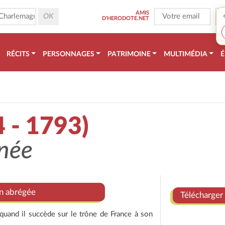
AMIS
D'HERODOTE.NET
RÉCITS
PERSONNAGES
PATRIMOINE
MULTIMÉDIA
É
 - 1793)
née
on abrégée
Télécharger 
 quand il succède sur le trône de France à son