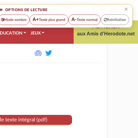
×
MOT DE PASSE
OPTIONS DE LECTURE
OUBLIÉ
A+
A-
Mode sombre
Texte plus grand
Texte normal
Reinitialiser
ADHÉRER
DUCATION
JEUX
aux Amis d'Herodote.net
le texte intégral (pdf)