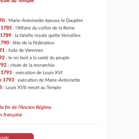
royale au Temple
70
: Marie-Antoinette épouse le Dauphin
r 1785
: l'Affaire du collier de la Reine
 1789
: la famille royale quitte Versailles
 1790
: fête de la Fédération
791
: fuite de Varennes
792
: le roi boit à la santé du peuple
792
: chute de la monarchie
r 1793
: exécution de Louis XVI
e 1793
: exécution de Marie-Antoinette
5
: Louis XVII meurt au Temple
 la fin de l'Ancien Régime
n française
ogle