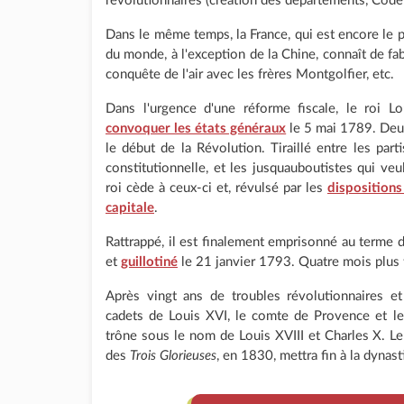
révolutionnaires (création des départements, Code c
Dans le même temps, la France, qui est encore le p
du monde, à l'exception de la Chine, connaît de fab
conquête de l'air avec les frères Montgolfier, etc.
Dans l'urgence d'une réforme fiscale, le roi L
convoquer les états généraux
le 5 mai 1789. Deux
le début de la Révolution. Tiraillé entre les pa
constitutionnelle, et les jusquauboutistes qui veu
roi cède à ceux-ci et, révulsé par les
dispositions
capitale
.
Rattrappé, il est finalement emprisonné au terme 
et
guillotiné
le 21 janvier 1793. Quatre mois plus t
Après vingt ans de troubles révolutionnaires e
cadets de Louis XVI, le comte de Provence et le
trône sous le nom de Louis XVIII et Charles X. L
des
Trois Glorieuses
, en 1830, mettra fin à la dyna