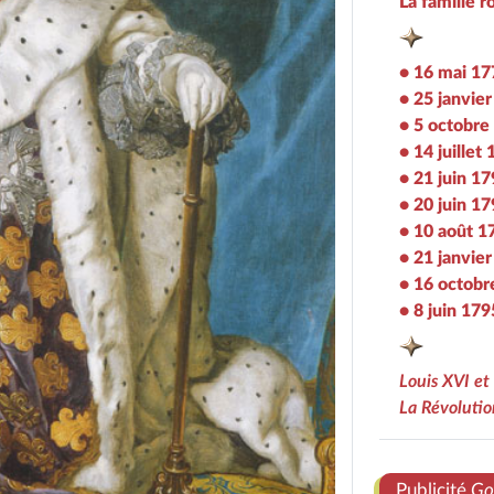
La famille 
• 16 mai 17
• 25 janvie
• 5 octobre
• 14 juillet
• 21 juin 1
• 20 juin 1
• 10 août 1
• 21 janvie
• 16 octobr
• 8 juin 179
Louis XVI et
La Révolutio
Publicité
Go