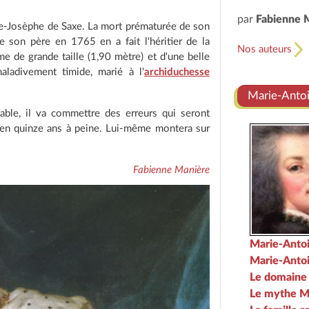
par
Fabienne 
e-Josèphe de Saxe. La mort prématurée de son
 son père en 1765 en a fait l'héritier de la
Nos auteurs
e de grande taille (1,90 mètre) et d'une belle
maladivement timide, marié à l'
archiduchesse
Marie-Antoin
able, il va commettre des erreurs qui seront
n en quinze ans à peine. Lui-même montera sur
Fabienne Manière
Marie-Antoi
Marie-Antoi
Le domaine 
Le mythe M