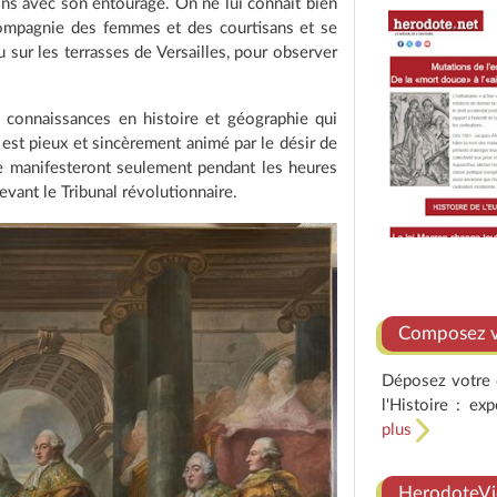
ions avec son entourage. On ne lui connaît bien
 compagnie des femmes et des courtisans et se
u sur les terrasses de Versailles, pour observer
es connaissances en histoire et géographie qui
il est pieux et sincèrement animé par le désir de
se manifesteront seulement pendant les heures
evant le Tribunal révolutionnaire.
Composez vo
Déposez votre e
l'Histoire : ex
plus
HerodoteVi