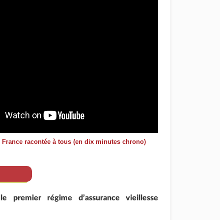
e France racontée à tous (en dix minutes chrono)
 le premier régime d’assurance vieillesse