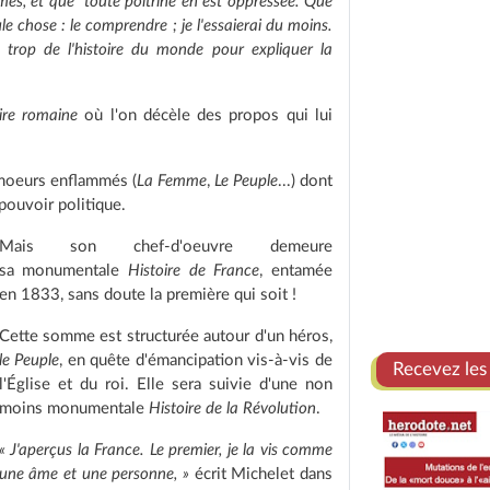
 fermes, et que toute poitrine en est oppressée. Que
e chose : le comprendre ; je l'essaierai du moins.
 trop de l'histoire du monde pour expliquer la
ire romaine
où l'on décèle des propos qui lui
e moeurs enflammés (
La Femme
,
Le Peuple
...) dont
 pouvoir politique.
Mais son chef-d'oeuvre demeure
sa monumentale
Histoire de France
, entamée
en 1833, sans doute la première qui soit !
Cette somme est structurée autour d'un héros,
le Peuple
, en quête d'émancipation vis-à-vis de
Recevez les
l'Église et du roi. Elle sera suivie d'une non
moins monumentale
Histoire de la Révolution
.
« J'aperçus la France. Le premier, je la vis comme
une âme et une personne, »
écrit Michelet dans