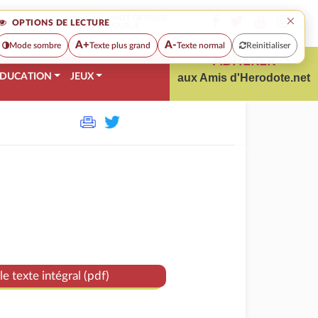
×
MOT DE PASSE
OPTIONS DE LECTURE
OUBLIÉ
A+
A-
Mode sombre
Texte plus grand
Texte normal
Reinitialiser
ADHÉRER
DUCATION
JEUX
aux Amis d'Herodote.net
le texte intégral (pdf)