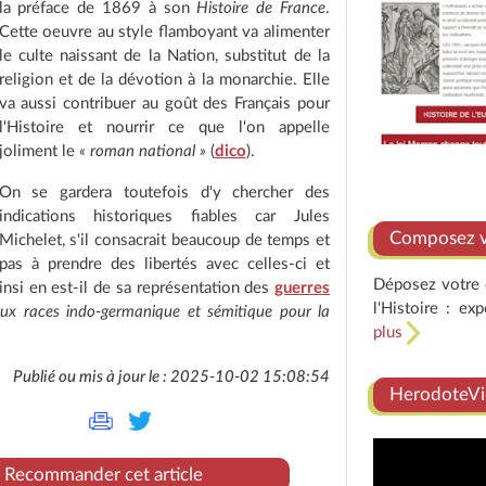
la préface de 1869 à son
Histoire de France
.
Cette oeuvre au style flamboyant va alimenter
le culte naissant de la Nation, substitut de la
religion et de la dévotion à la monarchie. Elle
va aussi contribuer au goût des Français pour
l'Histoire et nourrir ce que l'on appelle
joliment le
« roman national »
(
dico
).
On se gardera toutefois d'y chercher des
indications historiques fiables car Jules
Composez vo
Michelet, s'il consacrait beaucoup de temps et
t pas à prendre des libertés avec celles-ci et
Déposez votre e
insi en est-il de sa représentation des
guerres
l'Histoire : ex
eux races indo-germanique et sémitique pour la
plus
Publié ou mis à jour le : 2025-10-02 15:08:54
HerodoteVi
Recommander cet article