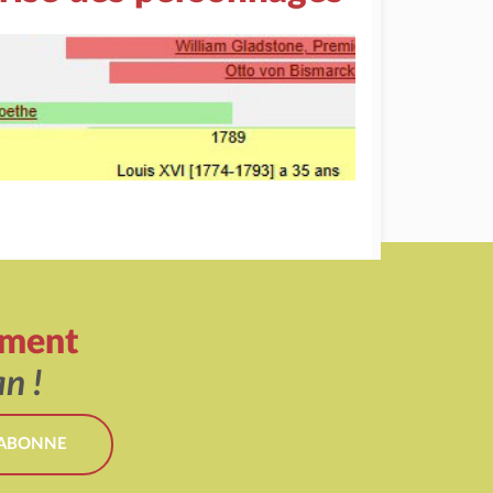
ement
n !
'ABONNE