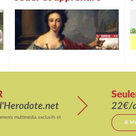
R
Seul
d'Herodote.net
22€/a
ments multimédia, exclusifs et
JE M