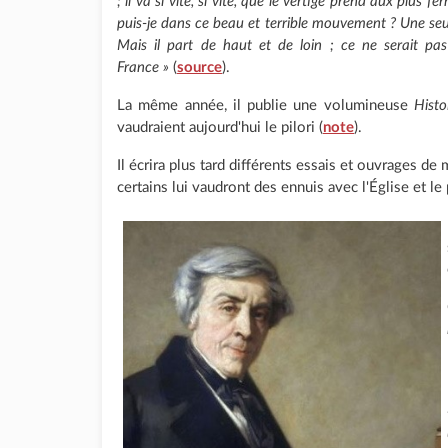
; il va si vite, si vite, que le vertige prend aux plus
puis-je dans ce beau et terrible mouvement ? Une seul
Mais il part de haut et de loin ; ce ne serait pas
France »
(
source
).
La même année, il publie une volumineuse
Histo
vaudraient aujourd'hui le pilori (
note
).
Il écrira plus tard différents essais et ouvrages d
certains lui vaudront des ennuis avec l'Église et le