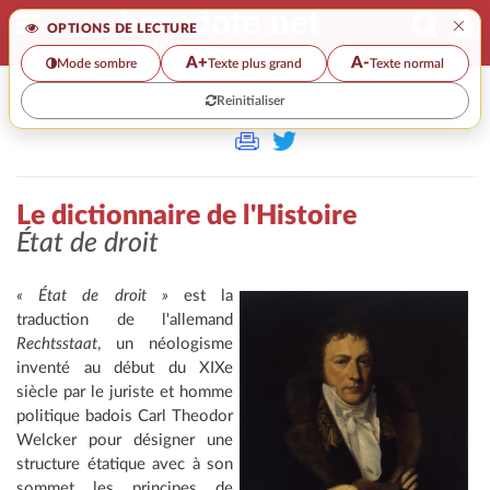
×
OPTIONS DE LECTURE
A+
A-
Mode sombre
Texte plus grand
Texte normal
Reinitialiser
>>
LE DICTIONNAIRE DE L'HISTOIRE
Le dictionnaire de l'Histoire
État de droit
« État de droit »
est la
traduction de l'allemand
Rechtsstaat
, un néologisme
inventé au début du XIXe
siècle par le juriste et homme
politique badois Carl Theodor
Welcker pour désigner une
structure étatique avec à son
sommet les principes de