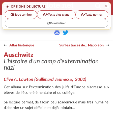
×
OPTIONS DE LECTURE
A+
A-
Mode sombre
Texte plus grand
Texte normal
Reinitialiser
>>
AUSCHWITZ
Atlas historique
Sur les traces de... Napoléon
Auschwitz
L'histoire d'un camp d'extermination
nazi
Clive A. Lawton
(Gallimard Jeunesse
,
2002)
Cet album sur l'extermination des juifs d'Europe s'adresse aux
élèves de l'école élémentaire et du collège.
Sa lecture permet, de façon peu académique mais très humaine,
d'aborder un sujet difficile et déjà lointain...