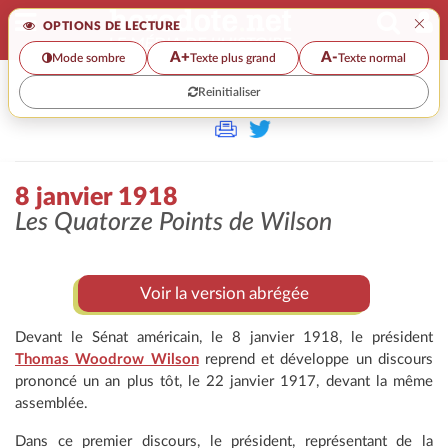
×
OPTIONS DE LECTURE
A+
A-
Mode sombre
Texte plus grand
Texte normal
Reinitialiser
>>
8 JANVIER 1918
8 janvier 1918
Les
Quatorze Points
de Wilson
Voir la version abrégée
Devant le Sénat américain, le 8 janvier 1918, le président
Thomas Woodrow Wilson
reprend et développe un discours
prononcé un an plus tôt, le 22 janvier 1917, devant la même
assemblée.
Dans ce premier discours, le président, représentant de la